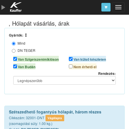
, Hólapát vásárlás, árak
Szerszámkatalógus
Kosár
Gyártók:
Mind
Alkatrészek
DN TEGER
MAX
Van Szigetszentmiklóson
Van külső készleten
Van Budán
Nem érhető el
Rendezés:
Szétszedhető fogantyús hólapát, három részes
Cikkszám: 32001-DNT
Vágólapra
(csomagolási súly: 1.00 kg.)