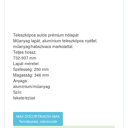
Teleszkópos autós prémium hólapát
Műanyag lapát, alumínium teleszkópos nyéllel,
műanyag/habszivacs markolattal.
Teljes hossz:
732-937 mm
Lapát méretei:
Szélesség: 250 mm
Magasság: 346 mm
Anyaga:
alumínium/műanyag
Szín:
fekete/ezüst
MAX DOCORTINA250-MAX
Termékoldal, referenciák