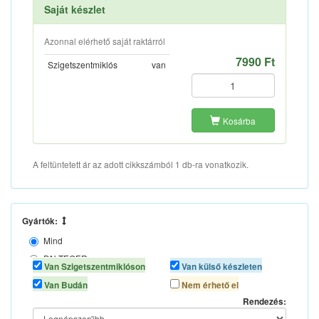
Saját készlet
Azonnal elérhető saját raktárról
7990 Ft
Szigetszentmiklós
van
Kosárba
A feltüntetett ár az adott cikkszámból 1 db-ra vonatkozik.
Gyártók:
Mind
DN TEGER
Van Szigetszentmiklóson
Van külső készleten
MAX
Van Budán
Nem érhető el
Rendezés: