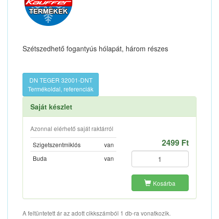
Szétszedhető fogantyús hólapát, három részes
DN TEGER 32001-DNT
Termékoldal, referenciák
Saját készlet
Azonnal elérhető saját raktárról
2499 Ft
Szigetszentmiklós
van
Buda
van
Kosárba
A feltüntetett ár az adott cikkszámból 1 db-ra vonatkozik.