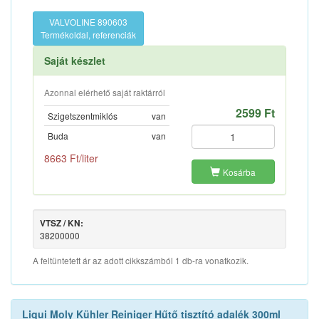
VALVOLINE 890603
Termékoldal, referenciák
Saját készlet
Azonnal elérhető saját raktárról
2599 Ft
Szigetszentmiklós
van
Buda
van
8663 Ft/liter
Kosárba
VTSZ / KN:
38200000
A feltüntetett ár az adott cikkszámból 1 db-ra vonatkozik.
Liqui Moly Kühler Reiniger Hűtő tisztító adalék 300ml