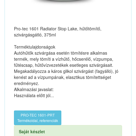
Pro-tec 1601 Radiator Stop Lake, hűtőtömítő,
szivárgásgátló, 375ml
Terméktulajdonságok
Autóhűtők szivárgása esetén tömítésre alkalmas
termék, mely tömíti a vízhűtő, hőcserélő, vízpumpa,
fűtéscsap, hűtővízvezetékek esetleges szivárgásait.
Megakadályozza a káros glikol szivárgást (fagyálló), jó
kenést ad a vízpumpának, elasztikus tömítettséget
eredményez.
Alkalmazási javaslat:
Használata előtt jól...
PRO-TEC 1601-PRT
Termékoldal, referenciák
Saját készlet