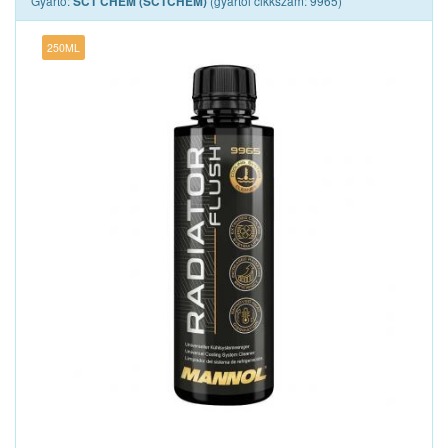
Gyártó:
(gyártói cikkszám: 9965)
SCT CHEM (SCTCHEM)
250ML