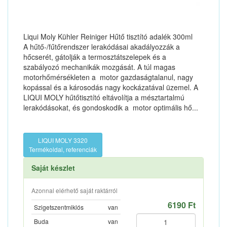
Liqui Moly Kühler Reiniger Hűtő tisztító adalék 300ml
A hűtő-/fűtőrendszer lerakódásai akadályozzák a
hőcserét, gátolják a termosztátszelepek és a
szabályozó mechanikák mozgását. A túl magas
motorhőmérsékleten a motor gazdaságtalanul, nagy
kopással és a károsodás nagy kockázatával üzemel. A
LIQUI MOLY hűtőtisztító eltávolítja a mésztartalmú
lerakódásokat, és gondoskodik a motor optimális hő...
LIQUI MOLY 3320
Termékoldal, referenciák
Saját készlet
Azonnal elérhető saját raktárról
6190 Ft
Szigetszentmiklós
van
Buda
van