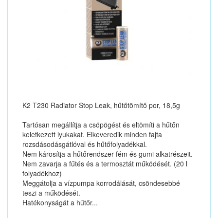
K2 T230 Radiator Stop Leak, hűtőtömítő por, 18,5g
Tartósan megállítja a csöpögést és eltömíti a hűtőn
keletkezett lyukakat. Elkeveredik minden fajta
rozsdásodásgátlóval és hűtőfolyadékkal.
Nem károsítja a hűtőrendszer fém és gumi alkatrészeit.
Nem zavarja a fűtés és a termosztát működését. (20 l
folyadékhoz)
Meggátolja a vízpumpa korrodálását, csöndesebbé
teszi a működését.
Hatékonyságát a hűtőr...