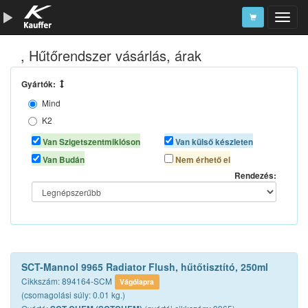
, Hűtőrendszer vásárlás, árak
Szerszámkatalógus
Kosár
Gyártók:
Mind
Alkatrészek
K2
LIQUI MOLY
Van Szigetszentmiklóson
Van külső készleten
PRO-TEC
Van Budán
Nem érhető el
SCT CHEM
Rendezés:
THURMO
VALVOLINE
XADO
SCT-Mannol 9965 Radiator Flush, hűtőtisztító, 250ml
Cikkszám: 894164-SCM
Vágólapra
(csomagolási súly: 0.01 kg.)