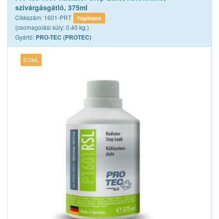
szivárgásgátló, 375ml
Cikkszám: 1601-PRT
Vágólapra
(csomagolási súly: 0.40 kg.)
Gyártó:
PRO-TEC (PROTEC)
375ML