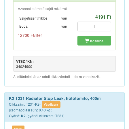
Azonnal elérhető saját raktárról
4191 Ft
Szigetszentmiklós
van
Buda
van
12700 Ft/liter
Kosárba
VTSZ / KN:
34024900
A feltüntetett ár az adott cikkszámból 1 db-ra vonatkozik.
K2 T231 Radiator Stop Leak, hűtőtömítő, 400ml
Cikkszám: T231-K2-
Vágólapra
(csomagolási súly: 0.40 kg.)
Gyártó:
(gyártói cikkszám: T231)
K2