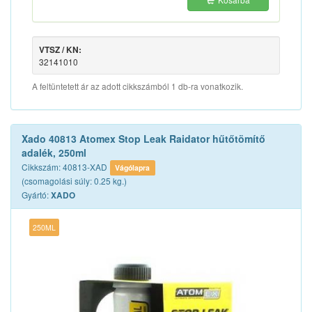
VTSZ / KN:
32141010
A feltüntetett ár az adott cikkszámból 1 db-ra vonatkozik.
Xado 40813 Atomex Stop Leak Raidator hűtőtömítő
adalék, 250ml
Cikkszám: 40813-XAD
Vágólapra
(csomagolási súly: 0.25 kg.)
Gyártó:
XADO
250ML