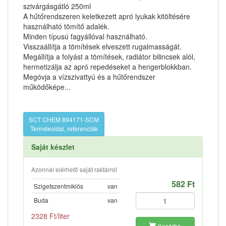
szivárgásgátló 250ml
A hűtőrendszeren keletkezett apró lyukak kitöltésére
használható tömítő adalék.
Minden típusú fagyállóval használható.
Visszaállítja a tömítések elveszett rugalmasságát.
Megállítja a folyást a tömítések, radiátor bilincsek alól,
hermetizálja az apró repedéseket a hengerblokkban.
Megóvja a vízszivattyú és a hűtőrendszer
működőképe...
SCT CHEM 894171-SCM
Termékoldal, referenciák
Saját készlet
Azonnal elérhető saját raktárról
582 Ft
Szigetszentmiklós
van
Buda
van
2328 Ft/liter
Kosárba