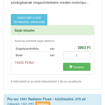
szivárgásának megszüntetésére minden motortípu...
XADO 40813-XAD
Termékoldal, referenciák
Saját készlet
Azonnal elérhető saját raktárról
3863 Ft
Szigetszentmiklós
van
Buda
van
15452 Ft/liter
Kosárba
A feltüntetett ár az adott cikkszámból 1 db-ra vonatkozik.
Pro-tec 1501 Radiator Flush - hűtőtisztító, 375 ml
Cikkszám: 1501-PRT
Vágólapra