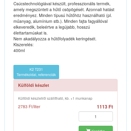
Csúcstechnológiával készült, professzionális termék,
amely megszünteti a hűtő csöpögését. Azonnali hatást
eredményez. Minden típusú hűtőhöz használható (pl.
műanyag, alumínium stb.). Minden fajta fagyállóval
elkeveredik, beleértve a legújabb, hosszú
élettartamúakat is.
Nem akadályozza a hűtőfolyadék keringését.
Kiszerelés:
400ml
K2 T231
Termékoldal, referenciák
Külföldi készlet
Külföldi készletről szállítható, kb. +1 munkanap
1113 Ft
2783 Ft/liter
Kosárba