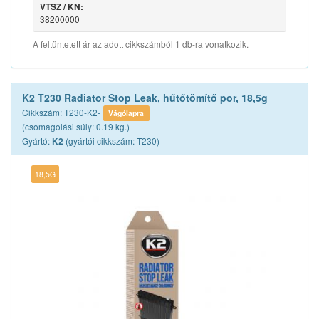
VTSZ / KN:
38200000
A feltüntetett ár az adott cikkszámból 1 db-ra vonatkozik.
K2 T230 Radiator Stop Leak, hűtőtömítő por, 18,5g
Cikkszám: T230-K2-
Vágólapra
(csomagolási súly: 0.19 kg.)
Gyártó:
(gyártói cikkszám: T230)
K2
18,5G