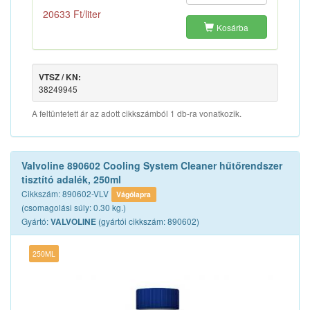
20633 Ft/liter
Kosárba
VTSZ / KN:
38249945
A feltüntetett ár az adott cikkszámból 1 db-ra vonatkozik.
Valvoline 890602 Cooling System Cleaner hűtőrendszer
tisztító adalék, 250ml
Cikkszám: 890602-VLV
Vágólapra
(csomagolási súly: 0.30 kg.)
Gyártó:
(gyártói cikkszám: 890602)
VALVOLINE
250ML