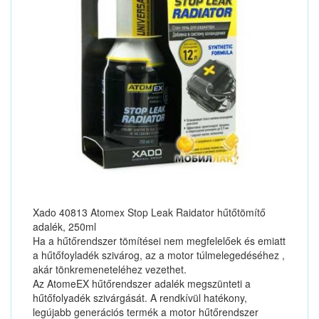
Xado 40813 Atomex Stop Leak Raidator hűtőtömítő
adalék, 250ml
Ha a hűtőrendszer tömítései nem megfelelőek és emiatt
a hűtőfoyladék szivárog, az a motor túlmelegedéséhez ,
akár tönkremeneteléhez vezethet.
Az AtomeEX hűtőrendszer adalék megszünteti a
hűtőfolyadék szivárgását. A rendkívül hatékony,
legújabb generációs termék a motor hűtőrendszer