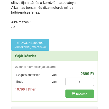
eltávolítja a sár és a korrózió maradványait.
Alkalmas benzin- és dízelmotorok minden
hűtőrendszeréhez.
Alkalmazás :
- a ...
VALVOLINE 890602
Termékoldal, referenciák
Saját készlet
Azonnal elérhető saját raktárról
2699 Ft
Szigetszentmiklós
van
Buda
van
10796 Ft/liter
Kosárba