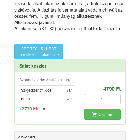
lerakódásokat  akár az olajsarat is -, a hűtőiszapot és a
vízkövet is. A tisztítás folyamata alatt védelmet nyújt az
összes fém, ill. gumi, műanyag alkatrésznek.
Alkalmazási javaslat:
A flakonokat (K1+K2) használat előtt jól fel kell rázni, é...
PRO-TEC 1511-PRT
Termékoldal, referenciák
Saját készlet
Azonnal elérhető saját raktárról
4790 Ft
Szigetszentmiklós
van
Buda
van
12739 Ft/liter
Kosárba
VTSZ / KN: