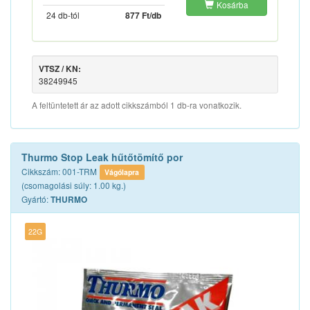
Kosárba
24 db-tól
877 Ft/db
VTSZ / KN:
38249945
A feltüntetett ár az adott cikkszámból 1 db-ra vonatkozik.
Thurmo Stop Leak hűtőtömítő por
Cikkszám: 001-TRM
Vágólapra
(csomagolási súly: 1.00 kg.)
Gyártó:
THURMO
22G