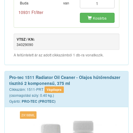
Buda
van
10931 Ft/liter
Kosárba
VTSZ / KN:
34029090
A feltüntetett ár az adott cikkszámból 1 db-ra vonatkozik.
Pro-tec 1511 Radiator Oil Ceaner - Olajos hűtőrendszer
tisztító 2 komponensű, 375 ml
Cikkszám: 1511-PRT
Vágólapra
(csomagolási súly: 0.40 kg.)
Gyártó:
PRO-TEC (PROTEC)
2X188ML