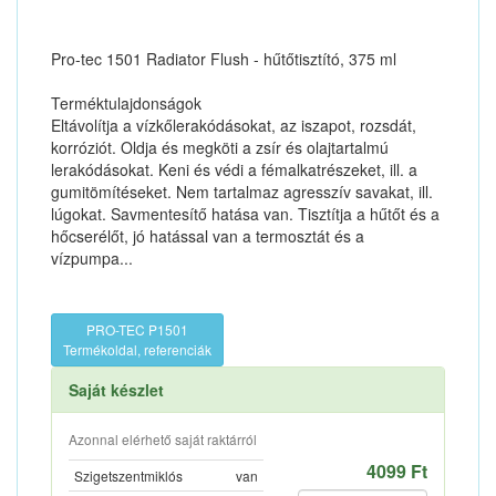
Pro-tec 1501 Radiator Flush - hűtőtisztító, 375 ml
Terméktulajdonságok
Eltávolítja a vízkőlerakódásokat, az iszapot, rozsdát,
korróziót. Oldja és megköti a zsír és olajtartalmú
lerakódásokat. Keni és védi a fémalkatrészeket, ill. a
gumitömítéseket. Nem tartalmaz agresszív savakat, ill.
lúgokat. Savmentesítő hatása van. Tisztítja a hűtőt és a
hőcserélőt, jó hatással van a termosztát és a
vízpumpa...
PRO-TEC P1501
Termékoldal, referenciák
Saját készlet
Azonnal elérhető saját raktárról
4099 Ft
Szigetszentmiklós
van