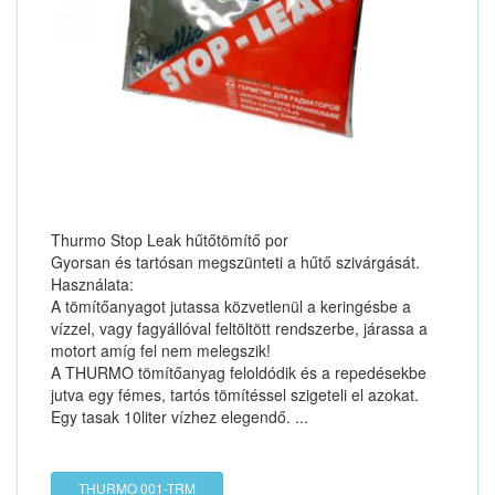
Thurmo Stop Leak hűtőtömítő por
Gyorsan és tartósan megszünteti a hűtő szivárgását.
Használata:
A tömítőanyagot jutassa közvetlenül a keringésbe a
vízzel, vagy fagyállóval feltöltött rendszerbe, járassa a
motort amíg fel nem melegszik!
A THURMO tömítőanyag feloldódik és a repedésekbe
jutva egy fémes, tartós tömítéssel szigeteli el azokat.
Egy tasak 10liter vízhez elegendő. ...
THURMO 001-TRM