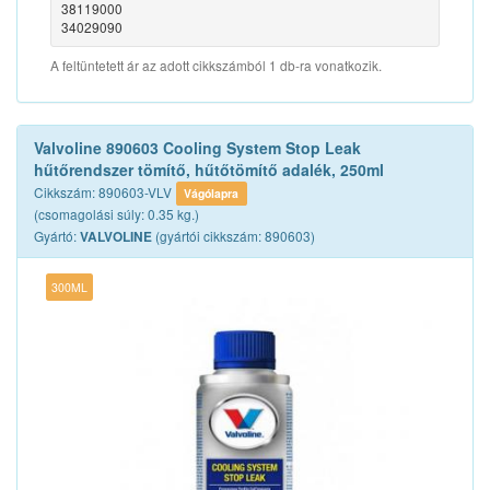
38119000
34029090
A feltüntetett ár az adott cikkszámból 1 db-ra vonatkozik.
Valvoline 890603 Cooling System Stop Leak
hűtőrendszer tömítő, hűtőtömítő adalék, 250ml
Cikkszám: 890603-VLV
Vágólapra
(csomagolási súly: 0.35 kg.)
Gyártó:
(gyártói cikkszám: 890603)
VALVOLINE
300ML