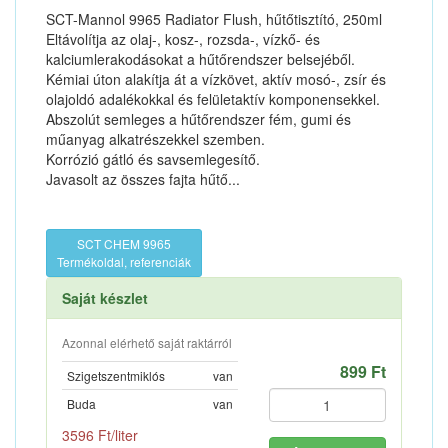
SCT-Mannol 9965 Radiator Flush, hűtőtisztító, 250ml
Eltávolítja az olaj-, kosz-, rozsda-, vízkő- és
kalciumlerakodásokat a hűtőrendszer belsejéből.
Kémiai úton alakítja át a vízkövet, aktív mosó-, zsír és
olajoldó adalékokkal és felületaktív komponensekkel.
Abszolút semleges a hűtőrendszer fém, gumi és
műanyag alkatrészekkel szemben.
Korrózió gátló és savsemlegesítő.
Javasolt az összes fajta hűtő...
SCT CHEM 9965
Termékoldal, referenciák
Saját készlet
Azonnal elérhető saját raktárról
899 Ft
Szigetszentmiklós
van
Buda
van
3596 Ft/liter