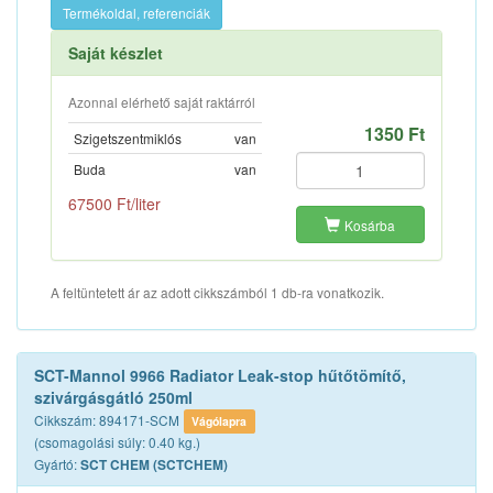
Termékoldal, referenciák
Saját készlet
Azonnal elérhető saját raktárról
1350 Ft
Szigetszentmiklós
van
Buda
van
67500 Ft/liter
Kosárba
A feltüntetett ár az adott cikkszámból 1 db-ra vonatkozik.
SCT-Mannol 9966 Radiator Leak-stop hűtőtömítő,
szivárgásgátló 250ml
Cikkszám: 894171-SCM
Vágólapra
(csomagolási súly: 0.40 kg.)
Gyártó:
SCT CHEM (SCTCHEM)