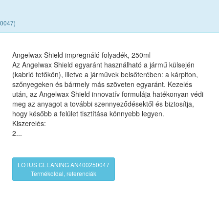
50047)
Angelwax Shield impregnáló folyadék, 250ml
Az Angelwax Shield egyaránt használható a jármű külsején
(kabrió tetőkön), illetve a járművek belsőterében: a kárpiton,
szőnyegeken és bármely más szöveten egyaránt. Kezelés
után, az Angelwax Shield innovatív formulája hatékonyan védi
meg az anyagot a további szennyeződésektől és biztosítja,
hogy később a felület tisztítása könnyebb legyen.
Kiszerelés:
2...
LOTUS CLEANING AN400250047
Termékoldal, referenciák