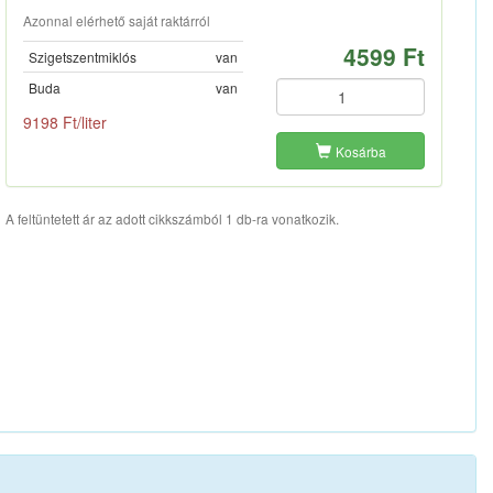
Azonnal elérhető saját raktárról
4599 Ft
Szigetszentmiklós
van
Buda
van
9198 Ft/liter
Kosárba
A feltüntetett ár az adott cikkszámból 1 db-ra vonatkozik.