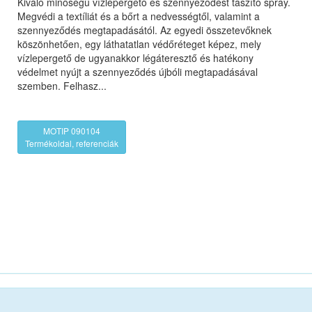
Kiváló minőségű vízlepergető és szennyeződést taszító spray.
Megvédi a textíliát és a bőrt a nedvességtől, valamint a
szennyeződés megtapadásától. Az egyedi összetevőknek
köszönhetően, egy láthatatlan védőréteget képez, mely
vízlepergető de ugyanakkor légáteresztő és hatékony
védelmet nyújt a szennyeződés újbóli megtapadásával
szemben. Felhasz...
MOTIP 090104
Termékoldal, referenciák