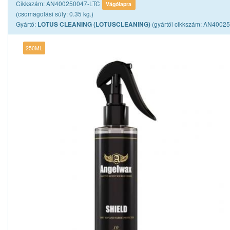
Cikkszám: AN400250047-LTC
Vágólapra
(csomagolási súly: 0.35 kg.)
Gyártó:
(gyártói cikkszám: AN4002
LOTUS CLEANING (LOTUSCLEANING)
250ML