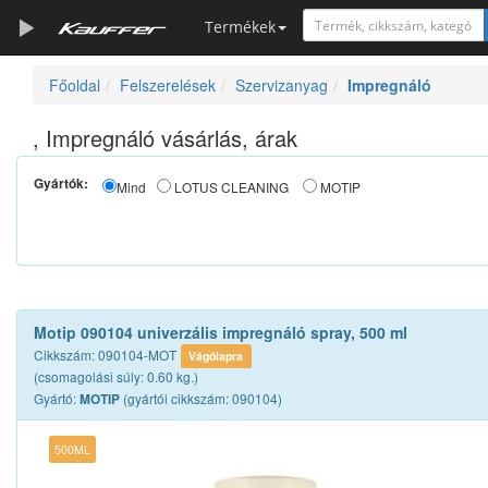
Termékek
Főoldal
Felszerelések
Szervizanyag
Impregnáló
Szerszámkatalógus
Kosár
, Impregnáló vásárlás, árak
Alkatrészek
Gyártók:
Mind
LOTUS CLEANING
MOTIP
Motip 090104 univerzális impregnáló spray, 500 ml
Cikkszám: 090104-MOT
Vágólapra
(csomagolási súly: 0.60 kg.)
Gyártó:
(gyártói cikkszám: 090104)
MOTIP
500ML