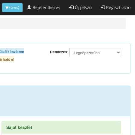
Bejelentkezés
Új jelszó
Regisztráció
(üres)
ülső készleten
Rendezés:
rhető el
Saját készlet