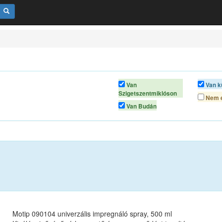
Van
Van k
Szigetszentmiklóson
Nem é
Van Budán
Motip 090104 univerzális impregnáló spray, 500 ml