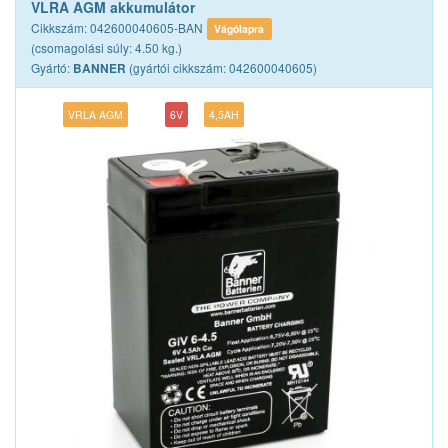
VLRA AGM akkumulátor
Cikkszám: 042600040605-BAN
Vágólapra
(csomagolási súly: 4.50 kg.)
Gyártó:
(gyártói cikkszám: 042600040605)
BANNER
VRLA AGM
6V
4,5AH