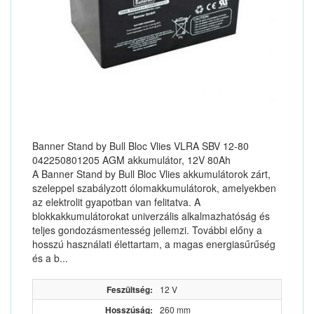
Banner Stand by Bull Bloc Vlies VLRA SBV 12-80
042250801205 AGM akkumulátor, 12V 80Ah
A Banner Stand by Bull Bloc Vlies akkumulátorok zárt,
szeleppel szabályzott ólomakkumulátorok, amelyekben
az elektrolit gyapotban van felitatva. A
blokkakkumulátorokat univerzális alkalmazhatóság és
teljes gondozásmentesség jellemzi. További előny a
hosszú használati élettartam, a magas energiasűrűség
és a b...
Feszültség:
12 V
Hosszúság:
260 mm