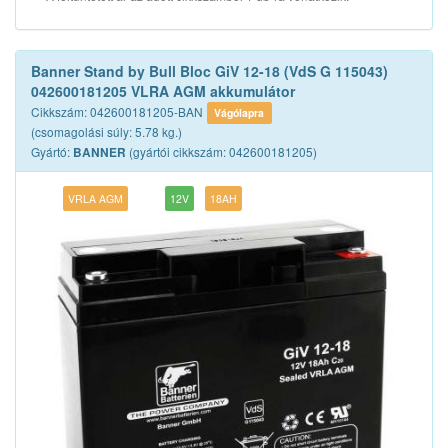
Banner Stand by Bull Bloc GiV 12-18 (VdS G 115043)
042600181205 VLRA AGM akkumulátor
Cikkszám: 042600181205-BAN
Vágólapra
(csomagolási súly: 5.78 kg.)
Gyártó:
(gyártói cikkszám: 042600181205)
BANNER
VRLA AGM
12V
18AH