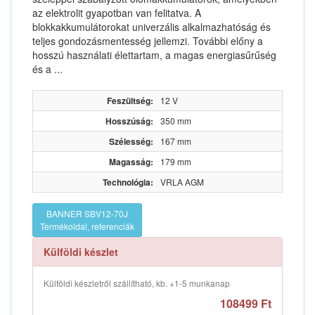
az elektrolit gyapotban van felitatva. A
blokkakkumulátorokat univerzális alkalmazhatóság és
teljes gondozásmentesség jellemzi. További előny a
hosszú használati élettartam, a magas energiasűrűség
és a ...
Feszültség:
12 V
Hosszúság:
350 mm
Szélesség:
167 mm
Magasság:
179 mm
Technológia:
VRLA AGM
BANNER SBV12-70J
Termékoldal, referenciák
Külföldi készlet
Külföldi készletről szállítható, kb. +1-5 munkanap
108499 Ft