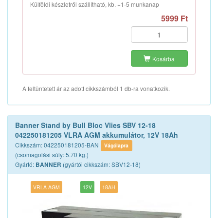
Külföldi készletről szállítható, kb. +1-5 munkanap
5999 Ft
Kosárba
A feltüntetett ár az adott cikkszámból 1 db-ra vonatkozik.
Banner Stand by Bull Bloc Vlies SBV 12-18
042250181205 VLRA AGM akkumulátor, 12V 18Ah
Cikkszám: 042250181205-BAN
Vágólapra
(csomagolási súly: 5.70 kg.)
Gyártó:
(gyártói cikkszám: SBV12-18)
BANNER
VRLA AGM
12V
18AH