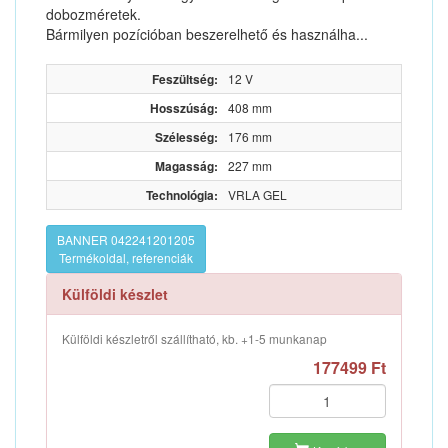
dobozméretek.
Bármilyen pozícióban beszerelhető és használha...
Feszültség:
12 V
Hosszúság:
408 mm
Szélesség:
176 mm
Magasság:
227 mm
Technológia:
VRLA GEL
BANNER 042241201205
Termékoldal, referenciák
Külföldi készlet
Külföldi készletről szállítható, kb. +1-5 munkanap
177499 Ft