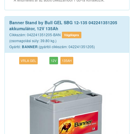
Banner Stand by Bull GEL SBG 12-135 042241351205
akkumulátor, 12V 135Ah
Cikkszám: 042241351205-BAN
Vágólapra
(csomagolási súly: 39.80 kg.)
Gyártó:
(gyártói cikkszám: 042241351205)
BANNER
VRLA GEL
12V
135AH