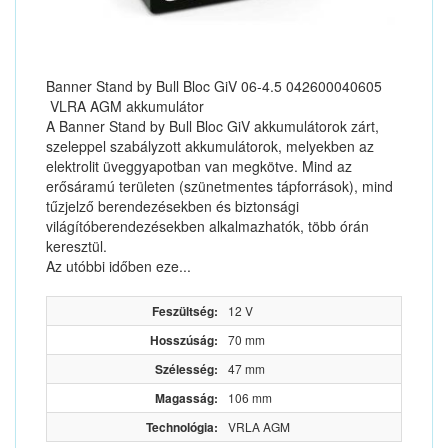
Banner Stand by Bull Bloc GiV 06-4.5 042600040605
VLRA AGM akkumulátor
A Banner Stand by Bull Bloc GiV akkumulátorok zárt,
szeleppel szabályzott akkumulátorok, melyekben az
elektrolit üveggyapotban van megkötve. Mind az
erősáramú területen (szünetmentes tápforrások), mind
tűzjelző berendezésekben és biztonsági
világítóberendezésekben alkalmazhatók, több órán
keresztül.
Az utóbbi időben eze...
Feszültség:
12 V
Hosszúság:
70 mm
Szélesség:
47 mm
Magasság:
106 mm
Technológia:
VRLA AGM