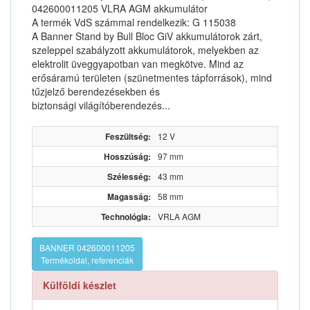
042600011205 VLRA AGM akkumulátor
A termék VdS számmal rendelkezik: G 115038
A Banner Stand by Bull Bloc GiV akkumulátorok zárt,
szeleppel szabályzott akkumulátorok, melyekben az
elektrolit üveggyapotban van megkötve. Mind az
erősáramú területen (szünetmentes tápforrások), mind
tűzjelző berendezésekben és
biztonsági világítóberendezés...
Feszültség:
12 V
Hosszúság:
97 mm
Szélesség:
43 mm
Magasság:
58 mm
Technológia:
VRLA AGM
BANNER 042600011205
Termékoldal, referenciák
Külföldi készlet