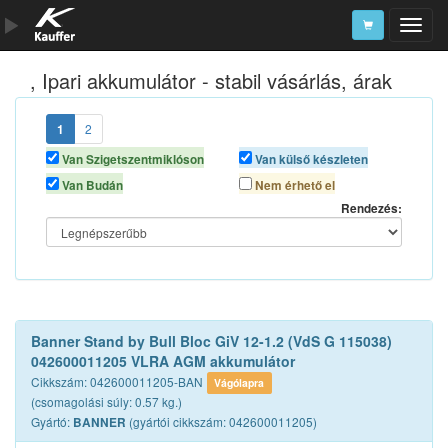
, Ipari akkumulátor - stabil vásárlás, árak
Szerszámkatalógus
Kosár
1
2
Alkatrészek
Van Szigetszentmiklóson
Van külső készleten
Van Budán
Nem érhető el
Rendezés:
Banner Stand by Bull Bloc GiV 12-1.2 (VdS G 115038)
042600011205 VLRA AGM akkumulátor
Cikkszám: 042600011205-BAN
Vágólapra
(csomagolási súly: 0.57 kg.)
Gyártó:
(gyártói cikkszám: 042600011205)
BANNER