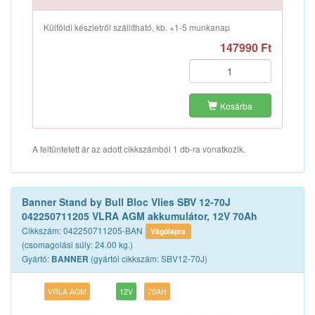
Külföldi készletről szállítható, kb. +1-5 munkanap
147990 Ft
Kosárba
A feltüntetett ár az adott cikkszámból 1 db-ra vonatkozik.
Banner Stand by Bull Bloc Vlies SBV 12-70J
042250711205 VLRA AGM akkumulátor, 12V 70Ah
Cikkszám: 042250711205-BAN
Vágólapra
(csomagolási súly: 24.00 kg.)
Gyártó:
(gyártói cikkszám: SBV12-70J)
BANNER
VRLA AGM
12V
70AH