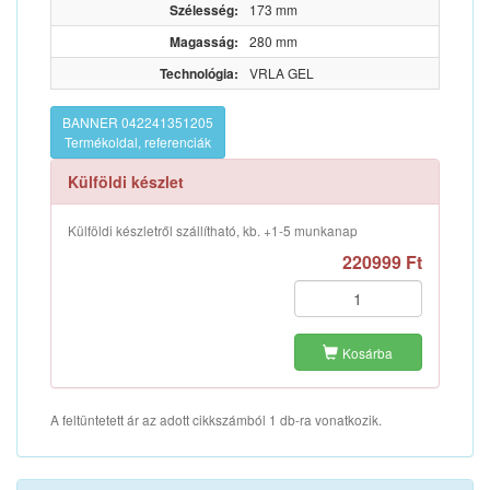
Szélesség:
173 mm
Magasság:
280 mm
Technológia:
VRLA GEL
BANNER 042241351205
Termékoldal, referenciák
Külföldi készlet
Külföldi készletről szállítható, kb. +1-5 munkanap
220999 Ft
Kosárba
A feltüntetett ár az adott cikkszámból 1 db-ra vonatkozik.