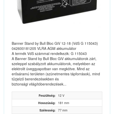
Banner Stand by Bull Bloc GiV 12-18 (VdS G 115043)
042600181205 VLRA AGM akkumulátor
A termék VdS számmal rendelkezik: G 115043
A Banner Stand by Bull Bloc GiV akkumulátorok zárt,
szeleppel szabályzott akkumulátorok, melyekben az
elektrolit üveggyapotban van megkötve. Mind az
erősáramú területen (szünetmentes tápforrások), mind
tűzjelző berendezésekben és
biztonsági világítóberendezések...
Feszültség:
12 V
Hosszúság:
181 mm
Szélesség:
77 mm