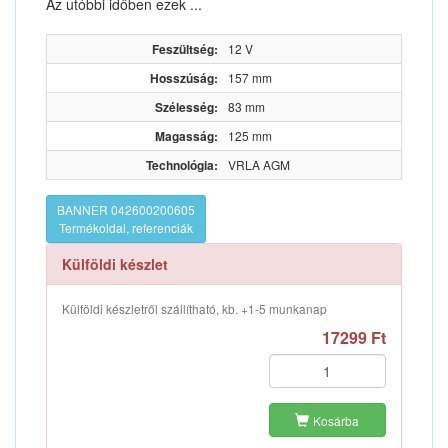
Az utóbbi időben ezek ...
Feszültség:
12 V
Hosszúság:
157 mm
Szélesség:
83 mm
Magasság:
125 mm
Technológia:
VRLA AGM
BANNER 042600200605
Termékoldal, referenciák
Külföldi készlet
Külföldi készletről szállítható, kb. +1-5 munkanap
17299 Ft
Kosárba