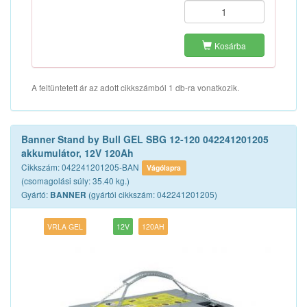
Kosárba
A feltüntetett ár az adott cikkszámból 1 db-ra vonatkozik.
Banner Stand by Bull GEL SBG 12-120 042241201205
akkumulátor, 12V 120Ah
Cikkszám: 042241201205-BAN
Vágólapra
(csomagolási súly: 35.40 kg.)
Gyártó:
(gyártói cikkszám: 042241201205)
BANNER
VRLA GEL
12V
120AH