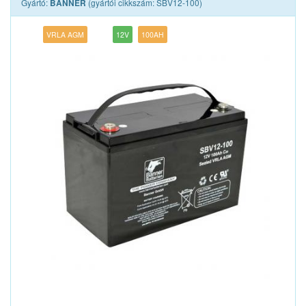
Gyártó:
(gyártói cikkszám: SBV12-100)
BANNER
VRLA AGM
12V
100AH