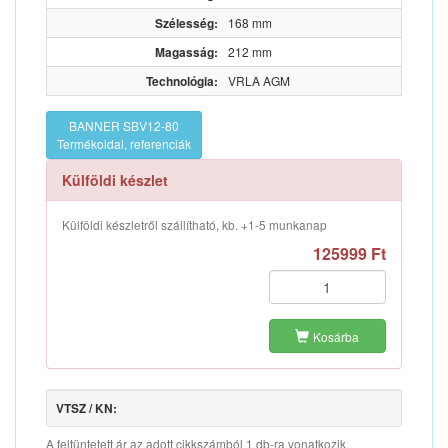
Szélesség:
168 mm
Magasság:
212 mm
Technológia:
VRLA AGM
BANNER SBV12-80
Termékoldal, referenciák
Külföldi készlet
Külföldi készletről szállítható, kb. +1-5 munkanap
125999 Ft
Kosárba
VTSZ / KN:
A feltüntetett ár az adott cikkszámból 1 db-ra vonatkozik.