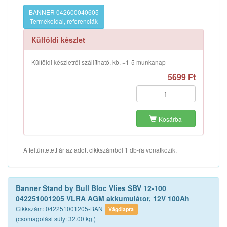
BANNER 042600040605
Termékoldal, referenciák
Külföldi készlet
Külföldi készletről szállítható, kb. +1-5 munkanap
5699 Ft
Kosárba
A feltüntetett ár az adott cikkszámból 1 db-ra vonatkozik.
Banner Stand by Bull Bloc Vlies SBV 12-100
042251001205 VLRA AGM akkumulátor, 12V 100Ah
Cikkszám: 042251001205-BAN
Vágólapra
(csomagolási súly: 32.00 kg.)