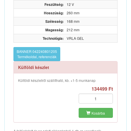
Feszültség:
12 V
Hosszúság:
260 mm
Szélesség:
168 mm
Magasság:
212 mm
Technológia:
VRLA GEL
BANNER 042240801205
Termékoldal, referenciák
Külföldi készlet
Külföldi készletről szállítható, kb. +1-5 munkanap
134499 Ft
Kosárba
A feltüntetett ár az adott cikkszámból 1 db-ra vonatkozik.