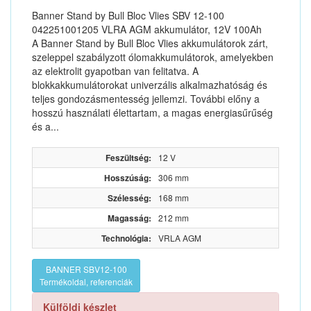
Banner Stand by Bull Bloc Vlies SBV 12-100
042251001205 VLRA AGM akkumulátor, 12V 100Ah
A Banner Stand by Bull Bloc Vlies akkumulátorok zárt,
szeleppel szabályzott ólomakkumulátorok, amelyekben
az elektrolit gyapotban van felitatva. A
blokkakkumulátorokat univerzális alkalmazhatóság és
teljes gondozásmentesség jellemzi. További előny a
hosszú használati élettartam, a magas energiasűrűség
és a...
Feszültség:
12 V
Hosszúság:
306 mm
Szélesség:
168 mm
Magasság:
212 mm
Technológia:
VRLA AGM
BANNER SBV12-100
Termékoldal, referenciák
Külföldi készlet