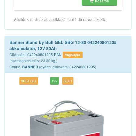
Kosárba
A feltüntetett ár az adott cikkszámból 1 db-ra vonatkozik.
Banner Stand by Bull GEL SBG 12-80 042240801205
akkumulátor, 12V 80Ah
Cikkszám: 042240801205-BAN
Vágólapra
(csomagolási súly: 23.30 kg.)
Gyártó:
(gyártói cikkszám: 042240801205)
BANNER
VRLA GEL
12V
80AH