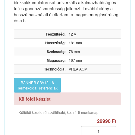
blokkakkumulátorokat univerzális alkalmazhatóság és
teljes gondozásmentesség jellemzi. További előny a
hosszú használati élettartam, a magas energiasűrűség
és a b...
Feszültség:
12 V
Hosszúság:
181 mm
Szélesség:
76 mm
Magasság:
167 mm
Technológia:
VRLA AGM
BANNER SBV12-18
Termékoldal, referenciák
Külföldi készlet
Külföldi készletről szállítható, kb. +1-5 munkanap
29990 Ft