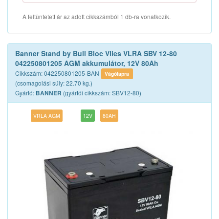
A feltüntetett ár az adott cikkszámból 1 db-ra vonatkozik.
Banner Stand by Bull Bloc Vlies VLRA SBV 12-80
042250801205 AGM akkumulátor, 12V 80Ah
Cikkszám: 042250801205-BAN
Vágólapra
(csomagolási súly: 22.70 kg.)
Gyártó:
(gyártói cikkszám: SBV12-80)
BANNER
VRLA AGM
12V
80AH