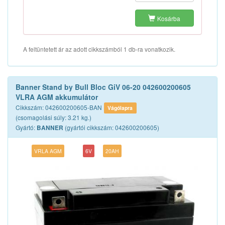
Kosárba
A feltüntetett ár az adott cikkszámból 1 db-ra vonatkozik.
Banner Stand by Bull Bloc GiV 06-20 042600200605
VLRA AGM akkumulátor
Cikkszám: 042600200605-BAN
Vágólapra
(csomagolási súly: 3.21 kg.)
Gyártó:
(gyártói cikkszám: 042600200605)
BANNER
VRLA AGM
6V
20AH