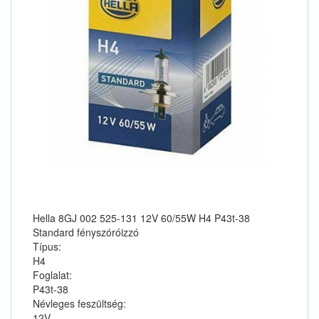
Hella 8GJ 002 525-131 12V 60/55W H4 P43t-38
Standard fényszóróizzó
Típus:
H4
Foglalat:
P43t-38
Névleges feszültség:
12V