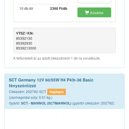
10 db-tól
2368 Ft/db
Kosárba
VTSZ / KN:
85392130
85392930
8539213000
A feltüntetett ár az adott cikkszámból 1 db-ra vonatkozik.
SCT Germany 12V 60/55W H4 P43t-38 Basic
fényszóróizzó
Cikkszám: 202792-SCT
Vágólapra
(csomagolási súly: 0.01 kg.)
Gyártó:
(gyártói cikkszám: 202792)
SCT - MANNOL (SCTMANNOL)