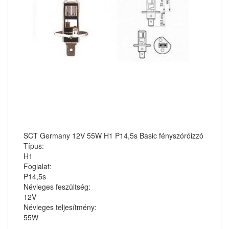
SCT Germany 12V 55W H1 P14,5s Basic fényszóróizzó
Típus:
H1
Foglalat:
P14,5s
Névleges feszültség:
12V
Névleges teljesítmény:
55W