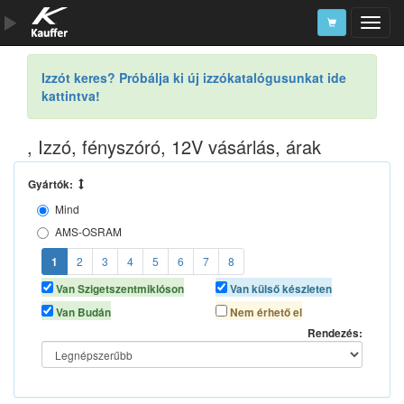
Szerszámkatalógus
Izzót keres? Próbálja ki új izzókatalógusunkat ide
kattintva!
Kosár
Alkatrészek
, Izzó, fényszóró, 12V vásárlás, árak
Gyártók:
Mind
AMS-OSRAM
AUTOLIFE
1
2
3
4
5
6
7
8
AUTOMAX
Van Szigetszentmiklóson
Van külső készleten
BOSCH
Van Budán
Nem érhető el
HART
Rendezés:
HELLA
LUCAS
MAGNETI MARELLI