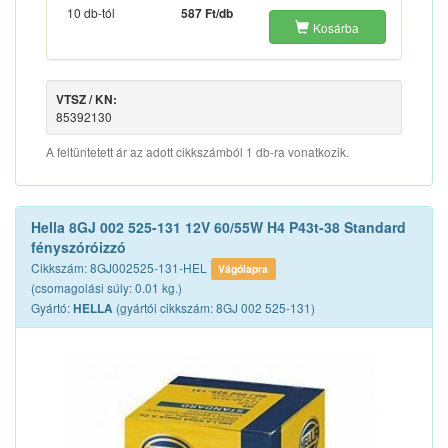
10 db-tól
587 Ft/db
Kosárba
VTSZ / KN:
85392130
A feltüntetett ár az adott cikkszámból 1 db-ra vonatkozik.
Hella 8GJ 002 525-131 12V 60/55W H4 P43t-38 Standard
fényszóróizzó
Cikkszám: 8GJ002525-131-HEL
Vágólapra
(csomagolási súly: 0.01 kg.)
Gyártó:
(gyártói cikkszám: 8GJ 002 525-131)
HELLA