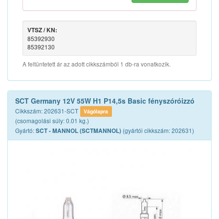
VTSZ / KN:
85392930
85392130
A feltüntetett ár az adott cikkszámból 1 db-ra vonatkozik.
SCT Germany 12V 55W H1 P14,5s Basic fényszóróizzó
Cikkszám: 202631-SCT
Vágólapra
(csomagolási súly: 0.01 kg.)
Gyártó:
(gyártói cikkszám: 202631)
SCT - MANNOL (SCTMANNOL)