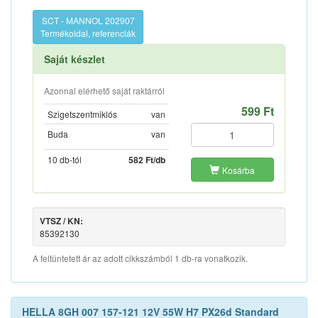
SCT - MANNOL 202907
Termékoldal, referenciák
Saját készlet
Azonnal elérhető saját raktárról
599 Ft
Szigetszentmiklós
van
Buda
van
10 db-tól
582 Ft/db
Kosárba
VTSZ / KN:
85392130
A feltüntetett ár az adott cikkszámból 1 db-ra vonatkozik.
HELLA 8GH 007 157-121 12V 55W H7 PX26d Standard