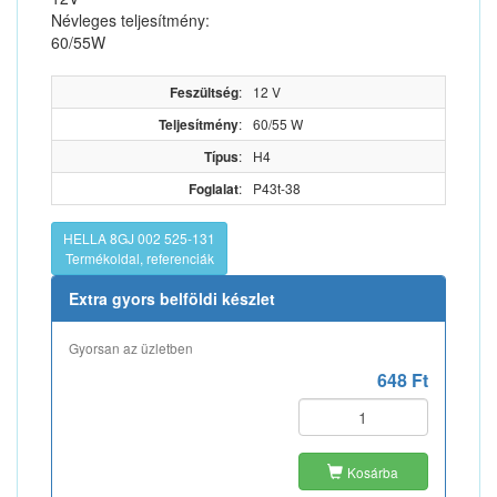
Névleges teljesítmény:
60/55W
Feszültség
:
12 V
Teljesítmény
:
60/55 W
Típus
:
H4
Foglalat
:
P43t-38
HELLA 8GJ 002 525-131
Termékoldal, referenciák
Extra gyors belföldi készlet
Gyorsan az üzletben
648 Ft
Kosárba