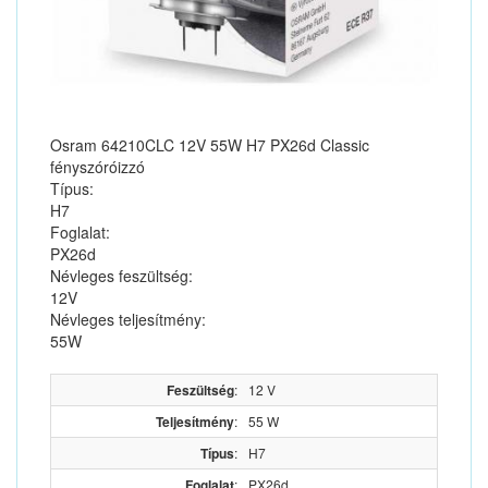
Osram 64210CLC 12V 55W H7 PX26d Classic
fényszóróizzó
Típus:
H7
Foglalat:
PX26d
Névleges feszültség:
12V
Névleges teljesítmény:
55W
Feszültség
:
12 V
Teljesítmény
:
55 W
Típus
:
H7
Foglalat
:
PX26d