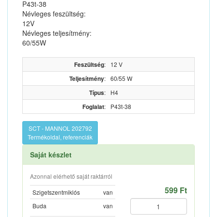
P43t-38
Névleges feszültség:
12V
Névleges teljesítmény:
60/55W
Feszültség
:
12 V
Teljesítmény
:
60/55 W
Típus
:
H4
Foglalat
:
P43t-38
SCT - MANNOL 202792
Termékoldal, referenciák
Saját készlet
Azonnal elérhető saját raktárról
599 Ft
Szigetszentmiklós
van
Buda
van