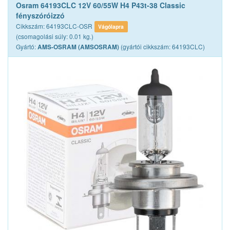
Osram 64193CLC 12V 60/55W H4 P43t-38 Classic
fényszóróizzó
Cikkszám: 64193CLC-OSR
Vágólapra
(csomagolási súly: 0.01 kg.)
Gyártó:
(gyártói cikkszám: 64193CLC)
AMS-OSRAM (AMSOSRAM)