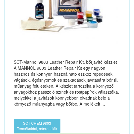
SCT-Mannol 9803 Leather Repair Kit, bőrjavító készlet
A MANNOL 9803 Leather Repair Kit egy nagyon
hasznos és könnyen használható eszköz repedések,
vágások, égésnyomok és szakadások javítására bőr ill.
műanyag felületeken. A készlet tartozéka a környező
anyagokhoz passzoló színek és rostpapírok választéka,
melyekkel a javítások könnyebben olvadnak bele a
környező műanyagba vagy bőrbe. A mellékelt ...
SCT CHEM 9803
Termékoldal, referenciák