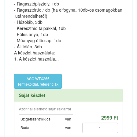
- Ragasztópisztoly, 1db
- Ragasztórúd,1db (ha elfogyna, 10db-os csomagokban
utánrendelhető!)
- Húzóláb, 3db
- Kereszthíd talpakkal, 1db
- Füles anya, 1db
- Műanyag ütőcsap, 1db
- Állítóláb, 3db
A készlet használata:
1. A készlet használa...
ASO WTX266
Termékoldal, referenciák
Saját készlet
Azonnal elérhető saját raktárról
2999 Ft
Szigetszentmiklós
van
Buda
van