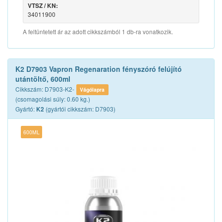
VTSZ / KN:
34011900
A feltüntetett ár az adott cikkszámból 1 db-ra vonatkozik.
K2 D7903 Vapron Regenaration fényszóró felújító
utántöltő, 600ml
Cikkszám: D7903-K2-
Vágólapra
(csomagolási súly: 0.60 kg.)
Gyártó:
(gyártói cikkszám: D7903)
K2
600ML