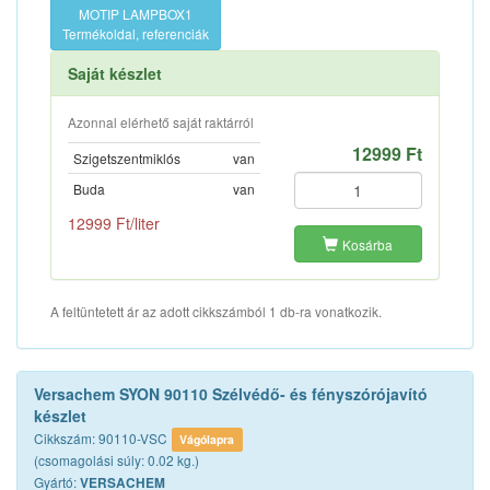
MOTIP LAMPBOX1
Termékoldal, referenciák
Saját készlet
Azonnal elérhető saját raktárról
12999 Ft
Szigetszentmiklós
van
Buda
van
12999 Ft/liter
Kosárba
A feltüntetett ár az adott cikkszámból 1 db-ra vonatkozik.
Versachem SYON 90110 Szélvédő- és fényszórójavító
készlet
Cikkszám: 90110-VSC
Vágólapra
(csomagolási súly: 0.02 kg.)
Gyártó:
VERSACHEM