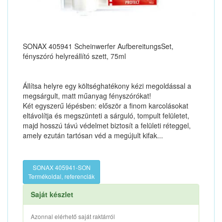
SONAX 405941 Scheinwerfer AufbereitungsSet,
fényszóró helyreállító szett, 75ml
Állítsa helyre egy költséghatékony kézi megoldással a
megsárgult, matt műanyag fényszórókat!
Két egyszerű lépésben: először a finom karcolásokat
eltávolítja és megszünteti a sárguló, tompult felületet,
majd hosszú távú védelmet biztosít a felületi réteggel,
amely ezután tartósan véd a megújult kifak...
SONAX 405941-SON
Termékoldal, referenciák
Saját készlet
Azonnal elérhető saját raktárról