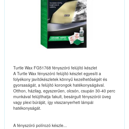
Turtle Wax FG51768 fényszóró felújító készlet
A Turtle Wax fényszóró felújító készlet egyesíti a
folyékony javítókészletek könnyű kezelhetőségét és
gyorsaságát, a felújító korongok hatékonyságával.
Otthon, házilag, egyszerűen, olcsón, csupán 30-40 perc
munkával felújíthatja fakult, besárgult fényszórói üveg
vagy plexi búráját, így visszanyerheti lámpái
hatékonyságát.
A fényszóró polírozó készle...