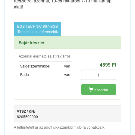
Készletről azonnal, 10-es raktárból 7-10 munkanap
alatt!
BGS TECHNIC 867-BGS
Termékoldal, referenciák
Saját készlet
Azonnal elérhető saját raktárról
4599 Ft
Szigetszentmiklós
van
Buda
van
Kosárba
VTSZ / KN:
8205599000
A feltüntetett ár az adott cikkszámból 1 db-ra vonatkozik.