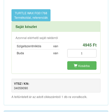
TURTLE WAX FG51768
Termékoldal, referenciák
Saját készlet
Azonnal elérhető saját raktárról
4945 Ft
Szigetszentmiklós
van
Buda
van
Kosárba
VTSZ / KN:
34059090
A feltüntetett ár az adott cikkszámból 1 db-ra vonatkozik.