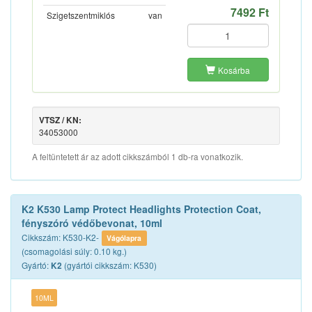
7492 Ft
Szigetszentmiklós
van
Kosárba
VTSZ / KN:
34053000
A feltüntetett ár az adott cikkszámból 1 db-ra vonatkozik.
K2 K530 Lamp Protect Headlights Protection Coat,
fényszóró védőbevonat, 10ml
Cikkszám: K530-K2-
Vágólapra
(csomagolási súly: 0.10 kg.)
Gyártó:
(gyártói cikkszám: K530)
K2
10ML