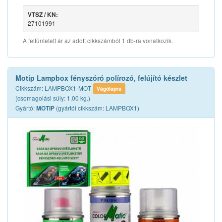
VTSZ / KN:
27101991
A feltüntetett ár az adott cikkszámból 1 db-ra vonatkozik.
Motip Lampbox fényszóró polírozó, felújító készlet
Cikkszám: LAMPBOX1-MOT
Vágólapra
(csomagolási súly: 1.00 kg.)
Gyártó:
(gyártói cikkszám: LAMPBOX1)
MOTIP