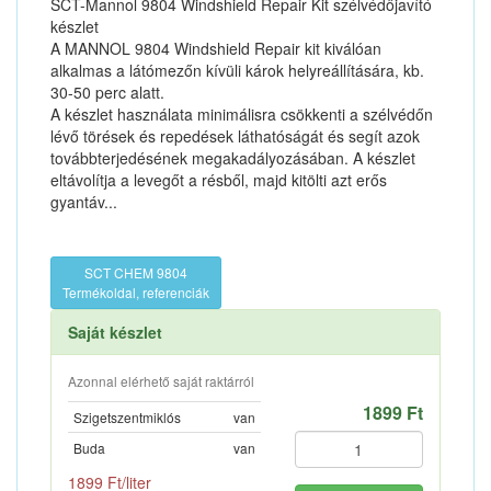
SCT-Mannol 9804 Windshield Repair Kit szélvédőjavító
készlet
A MANNOL 9804 Windshield Repair kit kiválóan
alkalmas a látómezőn kívüli károk helyreállítására, kb.
30-50 perc alatt.
A készlet használata minimálisra csökkenti a szélvédőn
lévő törések és repedések láthatóságát és segít azok
továbbterjedésének megakadályozásában. A készlet
eltávolítja a levegőt a résből, majd kitölti azt erős
gyantáv...
SCT CHEM 9804
Termékoldal, referenciák
Saját készlet
Azonnal elérhető saját raktárról
1899 Ft
Szigetszentmiklós
van
Buda
van
1899 Ft/liter