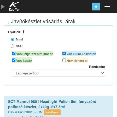
, Javítókészlet vásárlás, árak
Szerszámkatalógus
Kosár
Gyártók:
Mind
Alkatrészek
ASO
AUTOLIFE
Van Szigetszentmiklóson
Van külső készleten
BGS TECHNIC
Van Budán
Nem érhető el
K2
Rendezés:
MOTIP
NEO TOOLS
SCT CHEM
SONAX
TURTLE WAX
SCT-Mannol 9801 Headlight Polish Set, fényszóró
VERSACHEM
polírozó készlet, 2x40g+2x7,5ml
Cikkszám: 898018-SCM
Vágólapra