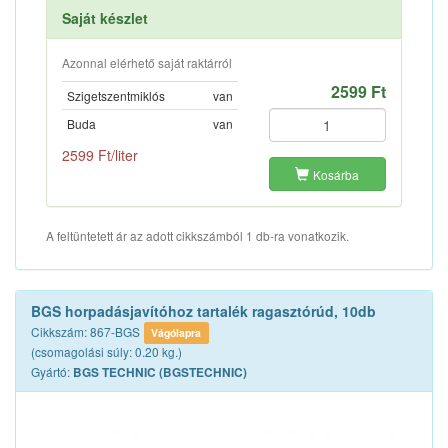
Saját készlet
Azonnal elérhető saját raktárról
2599 Ft
Szigetszentmiklós
van
Buda
van
2599 Ft/liter
Kosárba
A feltüntetett ár az adott cikkszámból 1 db-ra vonatkozik.
BGS horpadásjavítóhoz tartalék ragasztórúd, 10db
Cikkszám: 867-BGS
Vágólapra
(csomagolási súly: 0.20 kg.)
Gyártó:
BGS TECHNIC (BGSTECHNIC)