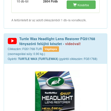
10 db-tól
2804 Ft/db
Kosárba
A feltüntetett ár az adott cikkszámból 1 db-ra vonatkozik.
Turtle Wax Headlight Lens Restorer FG51768
fényszóró felújító készlet -
videóval!
Cikkszám: FG51768-TUR
Vágólapra
(csomagolási súly: 0.90 kg.)
Gyártó:
(gyártói cikkszám: FG51768)
TURTLE WAX (TURTLEWAX)