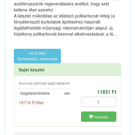
autófényszórók regenerálására anélkül, hogy szét
kellene őket szerelni.
A készlet működése az átlátszó polikarbonát réteg (a
fényáteresztő burkolatok építéséhez használt
legátláthatóbb műanyag) rekonstrukcióján alapul, új,
folyékony polikarbonát bevonat alkalmazásával, a lá...
K2 D7900
Termékoldal, referenciák
Saját készlet
Azonnal elérhető saját raktárról
11831 Ft
Szigetszentmiklós
van
19718 Ft/liter
Kosárba