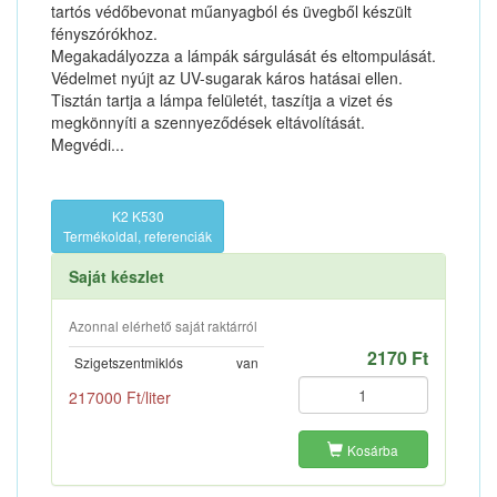
tartós védőbevonat műanyagból és üvegből készült
fényszórókhoz.
Megakadályozza a lámpák sárgulását és eltompulását.
Védelmet nyújt az UV-sugarak káros hatásai ellen.
Tisztán tartja a lámpa felületét, taszítja a vizet és
megkönnyíti a szennyeződések eltávolítását.
Megvédi...
K2 K530
Termékoldal, referenciák
Saját készlet
Azonnal elérhető saját raktárról
2170 Ft
Szigetszentmiklós
van
217000 Ft/liter
Kosárba