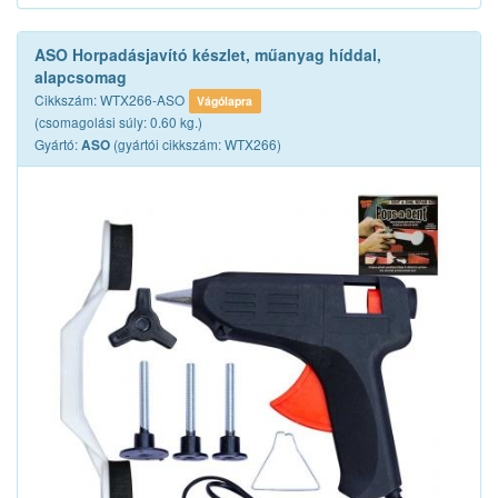
ASO Horpadásjavító készlet, műanyag híddal,
alapcsomag
Cikkszám: WTX266-ASO
Vágólapra
(csomagolási súly: 0.60 kg.)
Gyártó:
(gyártói cikkszám: WTX266)
ASO