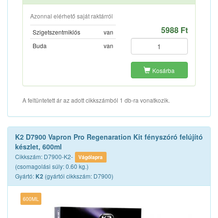
Azonnal elérhető saját raktárról
5988 Ft
Szigetszentmiklós
van
Buda
van
Kosárba
A feltüntetett ár az adott cikkszámból 1 db-ra vonatkozik.
K2 D7900 Vapron Pro Regenaration Kit fényszóró felújító
készlet, 600ml
Cikkszám: D7900-K2-
Vágólapra
(csomagolási súly: 0.60 kg.)
Gyártó:
(gyártói cikkszám: D7900)
K2
600ML