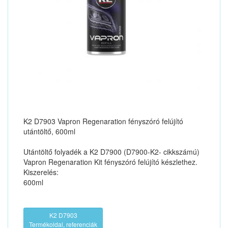
K2 D7903 Vapron Regenaration fényszóró felújító
utántöltő, 600ml
Utántöltő folyadék a K2 D7900 (D7900-K2- cikkszámú)
Vapron Regenaration Kit fényszóró felújító készlethez.
Kiszerelés:
600ml
K2 D7903
Termékoldal, referenciák