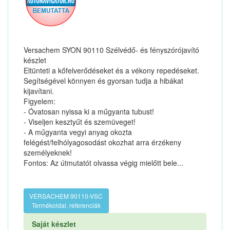
Versachem SYON 90110 Szélvédő- és fényszórójavító
készlet
Eltünteti a kőfelverődéseket és a vékony repedéseket.
Segítségével könnyen és gyorsan tudja a hibákat
kijavítani.
Figyelem:
- Óvatosan nyissa ki a műgyanta tubust!
- Viseljen kesztyűt és szemüveget!
- A műgyanta vegyi anyag okozta
felégést/felhólyagosodást okozhat arra érzékeny
személyeknek!
Fontos: Az útmutatót olvassa végig mielőtt bele...
VERSACHEM 90110-VSC
Termékoldal, referenciák
Saját készlet