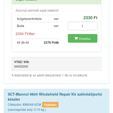
Azonnal elérhető saját raktárról
2330 Ft
Szigetszentmiklós
van
Buda
van
2330 Ft/liter
Kosárba
42 db-tól
2276 Ft/db
VTSZ / KN:
34053000
A feltüntetett ár az adott cikkszámból 1 db-ra vonatkozik.
SCT-Mannol 9804 Windshield Repair Kit szélvédőjavító
készlet
Cikkszám: 898049-SCM
Vágólapra
(csomagolási súly: 0.10 kg.)