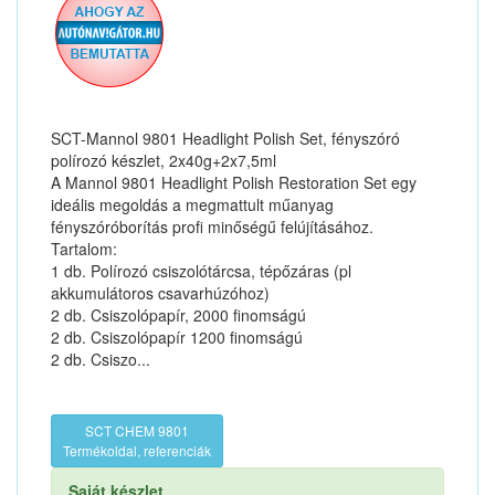
SCT-Mannol 9801 Headlight Polish Set, fényszóró
polírozó készlet, 2x40g+2x7,5ml
A Mannol 9801 Headlight Polish Restoration Set egy
ideális megoldás a megmattult műanyag
fényszóróborítás profi minőségű felújításához.
Tartalom:
1 db. Polírozó csiszolótárcsa, tépőzáras (pl
akkumulátoros csavarhúzóhoz)
2 db. Csiszolópapír, 2000 finomságú
2 db. Csiszolópapír 1200 finomságú
2 db. Csiszo...
SCT CHEM 9801
Termékoldal, referenciák
Saját készlet