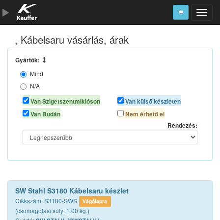
, Kábelsaru vásárlás, árak
Szerszámkatalógus
Kosár
Gyártók:
Mind
Alkatrészek
N/A
SW STAHL
Van Szigetszentmiklóson
Van külső készleten
Van Budán
Nem érhető el
Rendezés:
SW Stahl S3180 Kábelsaru készlet
Cikkszám: S3180-SWS
Vágólapra
(csomagolási súly: 1.00 kg.)