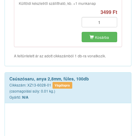
Külföldi készletről szállítható, kb. +1 munkanap
3499 Ft
Kosárba
A feltüntetett ár az adott cikkszámból 1 db-ra vonatkozik.
Csúszósaru, anya 2,8mm, füles, 100db
Cikkszám: XZ13-6028-01
Vágólapra
(csomagolási súly: 0.01 kg.)
Gyártó:
N/A