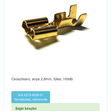
Csúszósaru, anya 2,8mm, füles, 100db
N/A XZ13-6028-01
Termékoldal, referenciák
Saját készlet