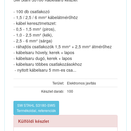
- 100 db csatlakozó
- 1,5 / 2,5 / 6 mm² kábelátmérőhöz
- kábel keresztmetszet:
- 0,5 - 1,5 mm² (piros),
- 1,0 - 2,5 mm² (kék),
- 2,5 - 6 mm² (sárga)
- ráhajtós csatlakozók 1,5 mm² + 2,5 mm² átmérőhez
- kábelsaru hüvely, kerek + lapos
- kábelsaru dugó, kerek + lapos
- kábelsaru többes csatlakozásokhoz
- nyitott kábelsaru 5 mm-es csa...
Terület:
Elektromos javítás
Készlet darab:
100
SW STAHL S3180-SWS
Termékoldal, referenciák
Külföldi készlet