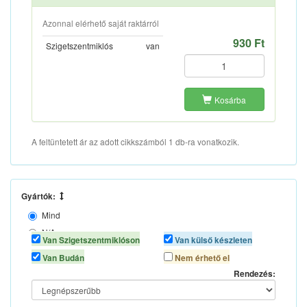
Azonnal elérhető saját raktárról
930 Ft
Szigetszentmiklós
van
Kosárba
A feltüntetett ár az adott cikkszámból 1 db-ra vonatkozik.
Gyártók:
Mind
N/A
Van Szigetszentmiklóson
Van külső készleten
SW STAHL
Van Budán
Nem érhető el
Rendezés: