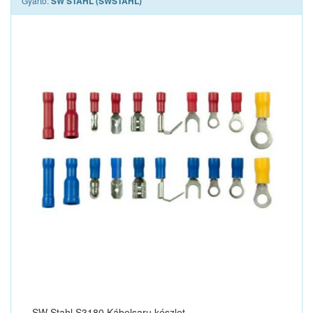
Gyártó:
SW STAHL (SWSTAHL)
SW Stahl S3180 Kábelsaru készlet