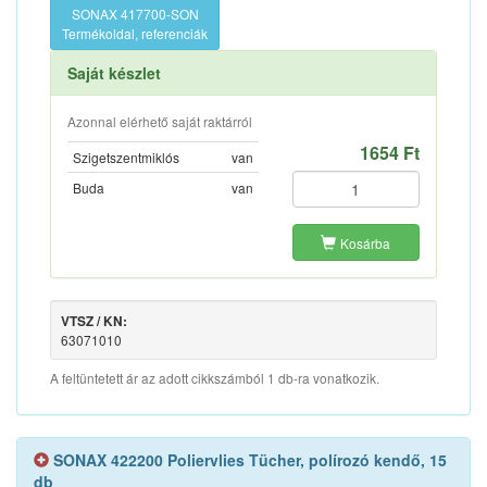
SONAX 417700-SON
Termékoldal, referenciák
Saját készlet
Azonnal elérhető saját raktárról
1654 Ft
Szigetszentmiklós
van
Buda
van
Kosárba
VTSZ / KN:
63071010
A feltüntetett ár az adott cikkszámból 1 db-ra vonatkozik.
SONAX 422200 Poliervlies Tücher, polírozó kendő, 15
db