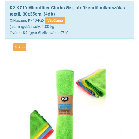
K2 K710 Microfiber Cloths Set, törlőkendő mikroszálas
textil, 30x35cm, (4db)
Cikkszám: K710-K2-
Vágólapra
(csomagolási súly: 1.00 kg.)
Gyártó:
(gyártói cikkszám: K710)
K2
30X35