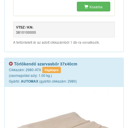
Kosárba
VTSZ / KN:
3810100000
A feltüntetett ár az adott cikkszámból 1 db-ra vonatkozik.
Törlőkendő szarvasbőr 37x40cm
Cikkszám: 2980-ATX
Vágólapra
(csomagolási súly: 1.00 kg.)
Gyártó:
(gyártói cikkszám: 2980)
AUTOMAX