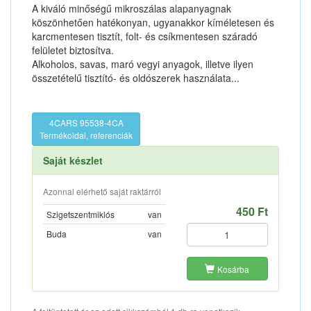
A kiváló minőségű mikroszálas alapanyagnak
köszönhetően hatékonyan, ugyanakkor kíméletesen és
karcmentesen tisztít, folt- és csíkmentesen száradó
felületet biztosítva.
Alkoholos, savas, maró vegyi anyagok, illetve ilyen
összetételű tisztító- és oldószerek használata...
4CARS 95538-4CA
Termékoldal, referenciák
Saját készlet
Azonnal elérhető saját raktárról
450 Ft
Szigetszentmiklós
van
Buda
van
Kosárba