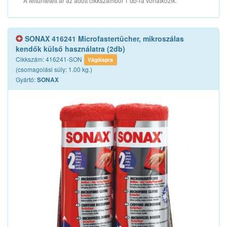
A feltüntetett ár az adott cikkszámból 1 db-ra vonatkozik.
SONAX 416241 Microfastertücher, mikroszálas
kendők külső használatra (2db)
Cikkszám: 416241-SON
Vágólapra
(csomagolási súly: 1.00 kg.)
Gyártó:
SONAX