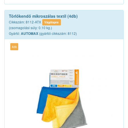
Törlőkendő mikroszálas textil (4db)
Cikkszám: 8112-ATX
Vágólapra
(csomagolási súly: 0.10 kg.)
Gyártó:
(gyártói cikkszám: 8112)
AUTOMAX
4db