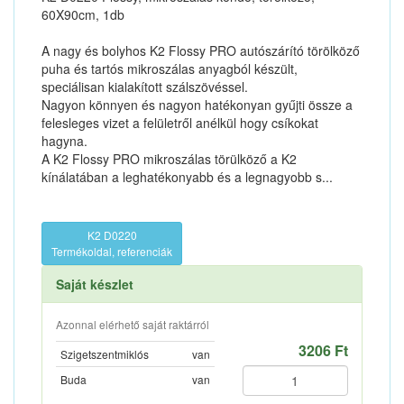
60X90cm, 1db
A nagy és bolyhos K2 Flossy PRO autószárító törölköző
puha és tartós mikroszálas anyagból készült,
speciálisan kialakított szálszövéssel.
Nagyon könnyen és nagyon hatékonyan gyűjti össze a
felesleges vizet a felületről anélkül hogy csíkokat
hagyna.
A K2 Flossy PRO mikroszálas törülköző a K2
kínálatában a leghatékonyabb és a legnagyobb s...
K2 D0220
Termékoldal, referenciák
Saját készlet
Azonnal elérhető saját raktárról
3206 Ft
Szigetszentmiklós
van
Buda
van