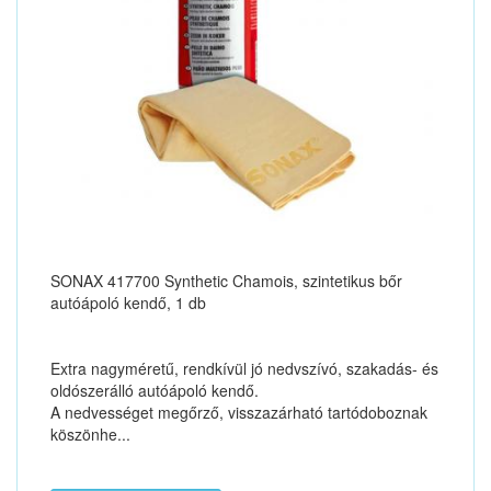
SONAX 417700 Synthetic Chamois, szintetikus bőr
autóápoló kendő, 1 db
Extra nagyméretű, rendkívül jó nedvszívó, szakadás- és
oldószerálló autóápoló kendő.
A nedvességet megőrző, visszazárható tartódoboznak
köszönhe...