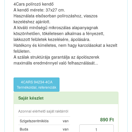
4Cars polírozó kendő
A kendő mérete: 37x27 cm.
Használata elsősorban polírozáshoz, viaszos
kezeléshez ajánlott.
A kiváló minőségű mikroszálas alapanyagnak
köszönhetően, tökéletesen alkalmas a fényezett,
lakkozott felületek kezelésére, ápolására.
Hatékony és kíméletes, nem hagy karcolásokat a kezelt
felületen.
A szálak struktúrája garantálja az ápolószerek
maximális eredménnyel való felhasználását...
4CARS 94234-4CA
Termékoldal, referenciák
Saját készlet
Azonnal elérhető saját raktárról
890 Ft
Szigetszentmiklós
van
Buda
van