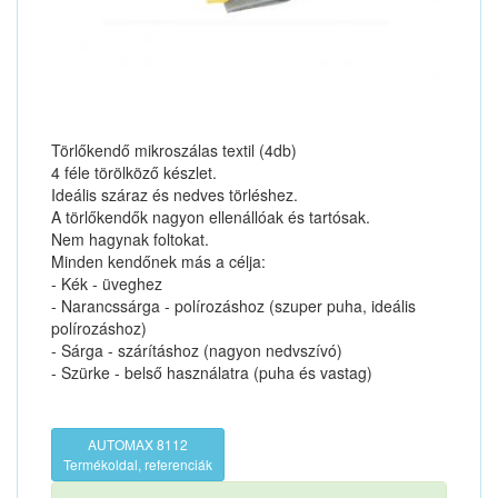
Törlőkendő mikroszálas textil (4db)
4 féle törölköző készlet.
Ideális száraz és nedves törléshez.
A törlőkendők nagyon ellenállóak és tartósak.
Nem hagynak foltokat.
Minden kendőnek más a célja:
- Kék - üveghez
- Narancssárga - polírozáshoz (szuper puha, ideális
polírozáshoz)
- Sárga - szárításhoz (nagyon nedvszívó)
- Szürke - belső használatra (puha és vastag)
AUTOMAX 8112
Termékoldal, referenciák