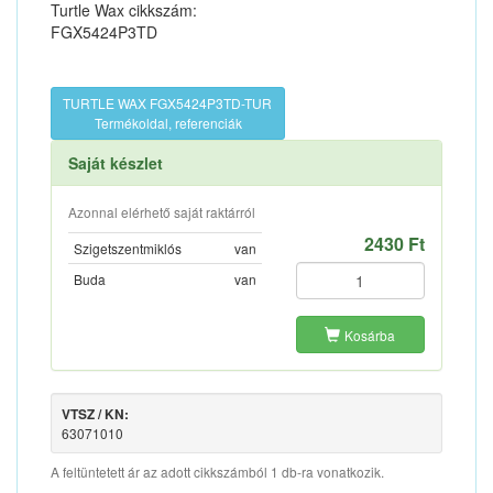
Turtle Wax cikkszám:
FGX5424P3TD
TURTLE WAX FGX5424P3TD-TUR
Termékoldal, referenciák
Saját készlet
Azonnal elérhető saját raktárról
2430 Ft
Szigetszentmiklós
van
Buda
van
Kosárba
VTSZ / KN:
63071010
A feltüntetett ár az adott cikkszámból 1 db-ra vonatkozik.