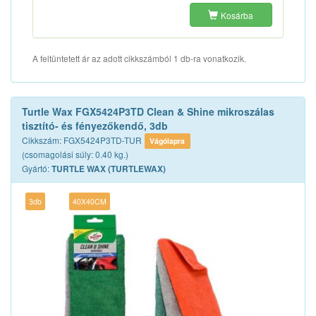
Kosárba
A feltüntetett ár az adott cikkszámból 1 db-ra vonatkozik.
Turtle Wax FGX5424P3TD Clean & Shine mikroszálas
tisztító- és fényezőkendő, 3db
Cikkszám: FGX5424P3TD-TUR
Vágólapra
(csomagolási súly: 0.40 kg.)
Gyártó:
TURTLE WAX (TURTLEWAX)
3db
40X40CM