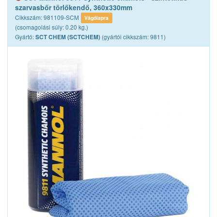
szarvasbőr törlőkendő, 360x330mm
Cikkszám: 981109-SCM
Vágólapra
(csomagolási súly: 0.20 kg.)
Gyártó:
(gyártói cikkszám: 9811)
SCT CHEM (SCTCHEM)