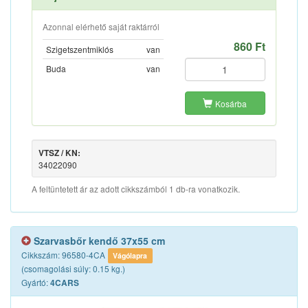
Azonnal elérhető saját raktárról
860 Ft
Szigetszentmiklós
van
Buda
van
Kosárba
VTSZ / KN:
34022090
A feltüntetett ár az adott cikkszámból 1 db-ra vonatkozik.
Szarvasbőr kendő 37x55 cm
Cikkszám: 96580-4CA
Vágólapra
(csomagolási súly: 0.15 kg.)
Gyártó:
4CARS