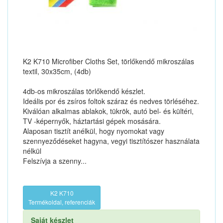
K2 K710 Microfiber Cloths Set, törlőkendő mikroszálas
textil, 30x35cm, (4db)
4db-os mikroszálas törlőkendő készlet.
Ideális por és zsíros foltok száraz és nedves törléséhez.
Kiválóan alkalmas ablakok, tükrök, autó bel- és kültéri,
TV -képernyők, háztartási gépek mosására.
Alaposan tisztít anélkül, hogy nyomokat vagy
szennyeződéseket hagyna, vegyi tisztítószer használata
nélkül
Felszívja a szenny...
K2 K710
Termékoldal, referenciák
Saját készlet