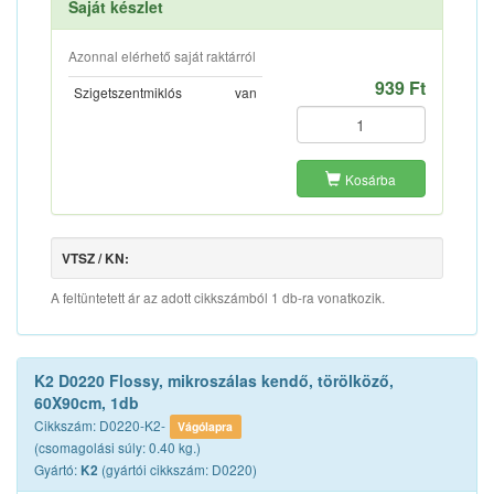
Saját készlet
Azonnal elérhető saját raktárról
939 Ft
Szigetszentmiklós
van
Kosárba
VTSZ / KN:
A feltüntetett ár az adott cikkszámból 1 db-ra vonatkozik.
K2 D0220 Flossy, mikroszálas kendő, törölköző,
60X90cm, 1db
Cikkszám: D0220-K2-
Vágólapra
(csomagolási súly: 0.40 kg.)
Gyártó:
(gyártói cikkszám: D0220)
K2