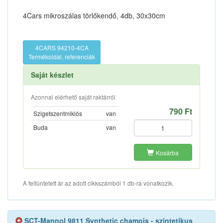
4Cars mikroszálas törlőkendő, 4db, 30x30cm
4CARS 94210-4CA
Termékoldal, referenciák
Saját készlet
Azonnal elérhető saját raktárról
790 Ft
Szigetszentmiklós
van
Buda
van
Kosárba
A feltüntetett ár az adott cikkszámból 1 db-ra vonatkozik.
SCT-Mannol 9811 Synthetic chamois - szintetikus