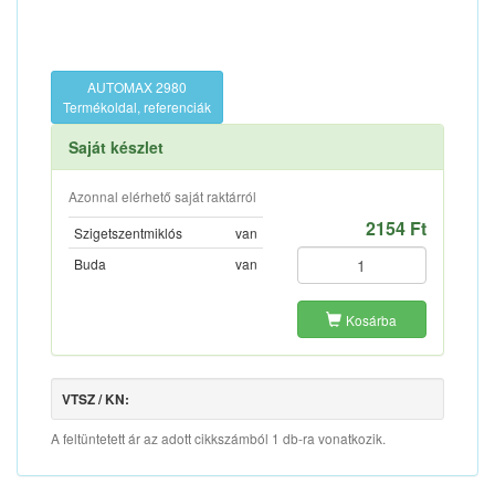
AUTOMAX 2980
Termékoldal, referenciák
Saját készlet
Azonnal elérhető saját raktárról
2154 Ft
Szigetszentmiklós
van
Buda
van
Kosárba
VTSZ / KN:
A feltüntetett ár az adott cikkszámból 1 db-ra vonatkozik.