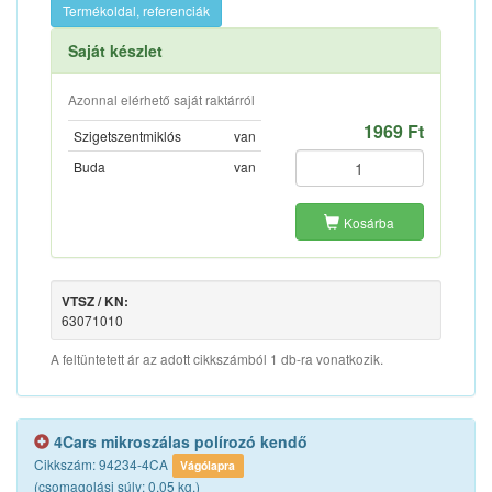
Termékoldal, referenciák
Saját készlet
Azonnal elérhető saját raktárról
1969 Ft
Szigetszentmiklós
van
Buda
van
Kosárba
VTSZ / KN:
63071010
A feltüntetett ár az adott cikkszámból 1 db-ra vonatkozik.
4Cars mikroszálas polírozó kendő
Cikkszám: 94234-4CA
Vágólapra
(csomagolási súly: 0.05 kg.)