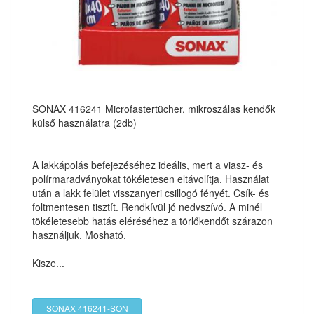
SONAX 416241 Microfastertücher, mikroszálas kendők
külső használatra (2db)
A lakkápolás befejezéséhez ideális, mert a viasz- és
polírmaradványokat tökéletesen eltávolítja. Használat
után a lakk felület visszanyeri csillogó fényét. Csík- és
foltmentesen tisztít. Rendkívül jó nedvszívó. A minél
tökéletesebb hatás eléréséhez a törlőkendőt szárazon
használjuk. Mosható.
Kisze...
SONAX 416241-SON