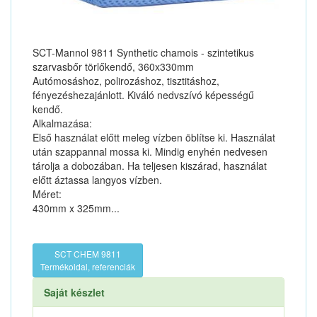
SCT-Mannol 9811 Synthetic chamois - szintetikus
szarvasbőr törlőkendő, 360x330mm
Autómosáshoz, polirozáshoz, tisztitáshoz,
fényezéshezajánlott. Kiváló nedvszívó képességű
kendő.
Alkalmazása:
Első használat előtt meleg vízben öblítse ki. Használat
után szappannal mossa ki. Mindig enyhén nedvesen
tárolja a dobozában. Ha teljesen kiszárad, használat
előtt áztassa langyos vízben.
Méret:
430mm x 325mm...
SCT CHEM 9811
Termékoldal, referenciák
Saját készlet