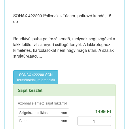
SONAX 422200 Poliervlies Tücher, polírozó kendő, 15
db
Rendkívül puha polírozó kendő, melynek segítségével a
lakk felület visszanyeri csillogó fényét. A lakkréteghez
kíméletes, karcolásokat nem hagy maga után. A szálak
struktúr&aacu...
SONAX 422200-SON
Termékoldal, referenciák
Saját készlet
Azonnal elérhető saját raktárról
1499 Ft
Szigetszentmiklós
van
Buda
van