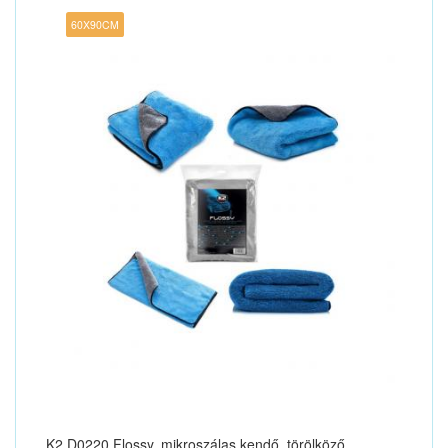
60X90CM
K2 D0220 Flossy, mikroszálas kendő, törölköző,