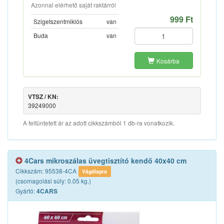
Azonnal elérhető saját raktárról
999 Ft
Szigetszentmiklós
van
Buda
van
Kosárba
VTSZ / KN:
39249000
A feltüntetett ár az adott cikkszámból 1 db-ra vonatkozik.
4Cars mikroszálas üvegtisztító kendő 40x40 cm
Cikkszám: 95538-4CA
Vágólapra
(csomagolási súly: 0.05 kg.)
Gyártó:
4CARS