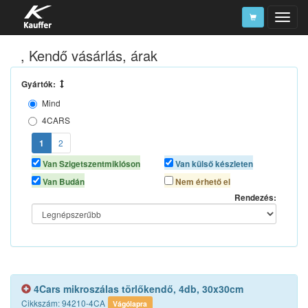
, Kendő vásárlás, árak
Szerszámkatalógus
Kosár
Gyártók:
Mind
Alkatrészek
4CARS
ARMOR ALL
1
2
AUTOLIFE
Van Szigetszentmiklóson
Van külső készleten
AUTOMAX
Van Budán
Nem érhető el
K2
Rendezés:
LOTUS CLEANING
MOTUL
SCT CHEM
SONAX
TURTLE WAX
4Cars mikroszálas törlőkendő, 4db, 30x30cm
Cikkszám: 94210-4CA
Vágólapra