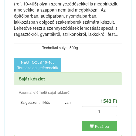
(ref. 10-405) olyan szennyeződésekkel is megbirkózik,
amelyekkel a szappan nem tud megbirkózni. Az
építőiparban, autóiparban, nyomdaiparban,
lakkozásban dolgozó szakemberek számára készült.
Lehetővé teszi a szennyeződések lemosását speciális
ragasztókról, gyantákról, szilikonokról, lakkokról, fest...
Technikai súly:
500g
NEO TOOLS 10-405
Termékoldal, referenciák
Saját készlet
Azonnal elérhető saját raktárról
1543 Ft
Szigetszentmiklós
van
Kosárba