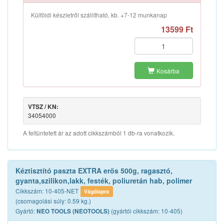
Külföldi készletről szállítható, kb. +7-12 munkanap
13599 Ft
Kosárba
VTSZ / KN:
34054000
A feltüntetett ár az adott cikkszámból 1 db-ra vonatkozik.
Kéztisztító paszta EXTRA erős 500g, ragasztó,
gyanta,szilikon,lakk, festék, poliuretán hab, polimer
Cikkszám: 10-405-NET
Vágólapra
(csomagolási súly: 0.59 kg.)
Gyártó:
(gyártói cikkszám: 10-405)
NEO TOOLS (NEOTOOLS)