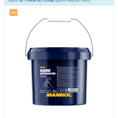
Gyártó:
(gyártói cikkszám: 9555)
SCT CHEM (SCTCHEM)
5KG