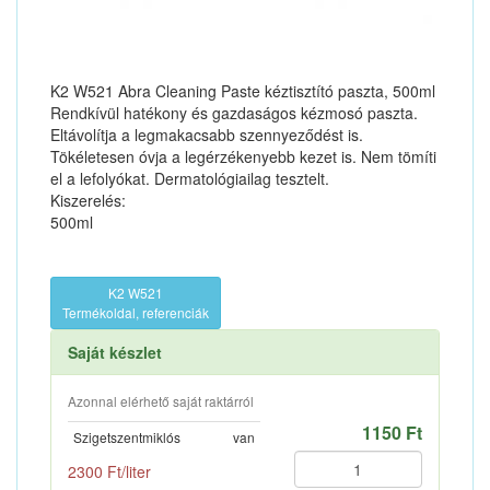
K2 W521 Abra Cleaning Paste kéztisztító paszta, 500ml
Rendkívül hatékony és gazdaságos kézmosó paszta.
Eltávolítja a legmakacsabb szennyeződést is.
Tökéletesen óvja a legérzékenyebb kezet is. Nem tömíti
el a lefolyókat. Dermatológiailag tesztelt.
Kiszerelés:
500ml
K2 W521
Termékoldal, referenciák
Saját készlet
Azonnal elérhető saját raktárról
1150 Ft
Szigetszentmiklós
van
2300 Ft/liter