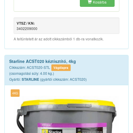
Kosárba
VTSZ / KN:
3402209000
A feltüntetett ár az adott cikkszámból 1 db-ra vonatkozik.
Starline ACST020 kéztisztító, 4kg
Cikkszám: ACST020-STL
Vágólapra
(csomagolási súly: 4.00 kg.)
Gyártó:
(gyártói cikkszám: ACST020)
STARLINE
4KG