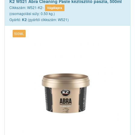
K2 W521 Abra Cleaning Paste kéztisztító paszta, 500ml
Cikkszám: W521-K2-
Vágólapra
(csomagolási súly: 0.50 kg.)
Gyártó:
(gyártói cikkszám: W521)
K2
500ML