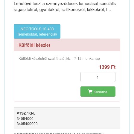
Lehetővé teszi a szennyeződések lemosását speciális
ragasztókról, gyantákról, szilikonokról, lakkokról, f...
NEO TOOLS 10-403
Termékoldal, referenciák
Külföldi készlet
Külföldi készletről szállítható, kb. +7-12 munkanap
1399 Ft
Kosárba
VTSZ / KN:
34054000
3405400000
A feltüntetett ár az adott cikkszámból 1 db-ra vonatkozik.