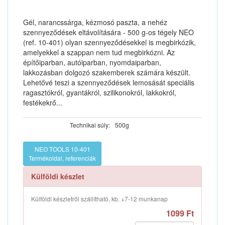
Gél, narancssárga, kézmosó paszta, a nehéz
szennyeződések eltávolítására - 500 g-os tégely NEO
(ref. 10-401) olyan szennyeződésekkel is megbirkózik,
amelyekkel a szappan nem tud megbirkózni. Az
építőiparban, autóiparban, nyomdaiparban,
lakkozásban dolgozó szakemberek számára készült.
Lehetővé teszi a szennyeződések lemosását speciális
ragasztókról, gyantákról, szilikonokról, lakkokról,
festékekrő...
Technikai súly:
500g
NEO TOOLS 10-401
Termékoldal, referenciák
Külföldi készlet
Külföldi készletről szállítható, kb. +7-12 munkanap
1099 Ft