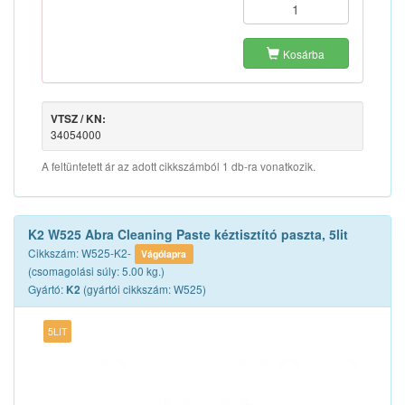
Kosárba
VTSZ / KN:
34054000
A feltüntetett ár az adott cikkszámból 1 db-ra vonatkozik.
K2 W525 Abra Cleaning Paste kéztisztító paszta, 5lit
Cikkszám: W525-K2-
Vágólapra
(csomagolási súly: 5.00 kg.)
Gyártó:
(gyártói cikkszám: W525)
K2
5LIT