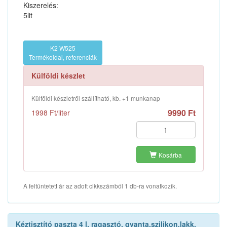
Kiszerelés:
5lit
K2 W525
Termékoldal, referenciák
Külföldi készlet
Külföldi készletről szállítható, kb. +1 munkanap
9990 Ft
1998 Ft/liter
Kosárba
A feltüntetett ár az adott cikkszámból 1 db-ra vonatkozik.
Kéztisztító paszta 4 l, ragasztó, gyanta,szilikon,lakk,