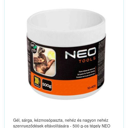
Gél, sárga, kézmosópaszta, nehéz és nagyon nehéz
szennyeződések eltávolítására - 500 g-os tégely NEO