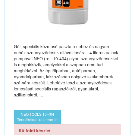
Gél, speciális kézmosó paszta a nehéz és nagyon
nehéz szennyeződések eltávolítására - 4 literes palack
pumpával NEO (ref. 10-404) olyan szennyeződésekkel
is megbirkózik, amelyekkel a szappan nem tud
megbirkózni. Az építőiparban, autóiparban,
nyomdaiparban, lakkozásban dolgozó szakemberek
számára készült. Lehetővé teszi a szennyeződések
lemosását speciális ragasztókról, gyantákról,
szilikonokról, ...
NEO TOOLS 10-404
Termékoldal, referenciák
Külföldi készlet