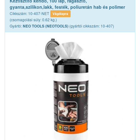
Kéztisztító kendő, 100 lap, ragasztó,
gyanta,szilikon,lakk, festék, poliuretán hab és polimer
Cikkszám: 10-407-NET
Vágólapra
(csomagolási súly: 0.62 kg.)
Gyártó:
(gyártói cikkszám: 10-407)
NEO TOOLS (NEOTOOLS)