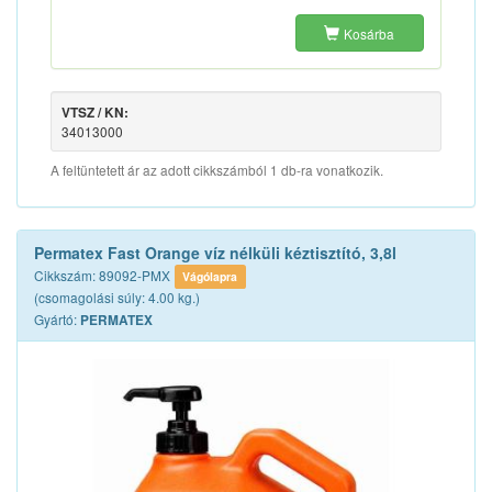
Kosárba
VTSZ / KN:
34013000
A feltüntetett ár az adott cikkszámból 1 db-ra vonatkozik.
Permatex Fast Orange víz nélküli kéztisztító, 3,8l
Cikkszám: 89092-PMX
Vágólapra
(csomagolási súly: 4.00 kg.)
Gyártó:
PERMATEX