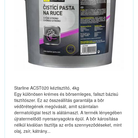
Starline ACST020 kéztisztító, 4kg
Egy különösen krémes és bõrsemleges, faliszt bázisú
tisztítószer. Ez az összeállítás garantálja a bõr
védõrétegének megóvását, amit számtalan
dermatológiai teszt is alátámaszt. A termék lényegében
újratermelõdõ nyersanyagokra épül. A bõr károsítása
nélkül kiválóan tisztítja az erõs szennyezõdéseket, mint
olaj, zsír, kátrány...