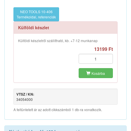
NEO TOOLS 10-406
Termékoldal, referenciák
Külföldi készlet
Külföldi készletről szállítható, kb. +7-12 munkanap
13199 Ft
Kosárba
VTSZ / KN:
34054000
A feltüntetett ár az adott cikkszámból 1 db-ra vonatkozik.