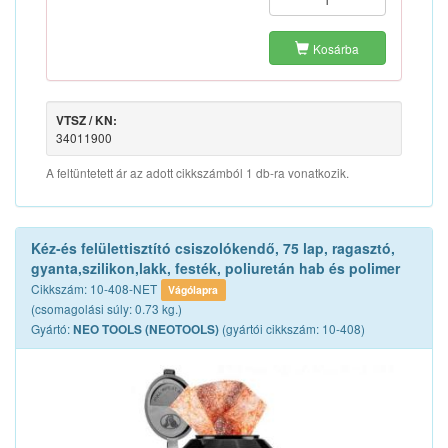
Kosárba
VTSZ / KN:
34011900
A feltüntetett ár az adott cikkszámból 1 db-ra vonatkozik.
Kéz-és felülettisztító csiszolókendő, 75 lap, ragasztó,
gyanta,szilikon,lakk, festék, poliuretán hab és polimer
Cikkszám: 10-408-NET
Vágólapra
(csomagolási súly: 0.73 kg.)
Gyártó:
(gyártói cikkszám: 10-408)
NEO TOOLS (NEOTOOLS)