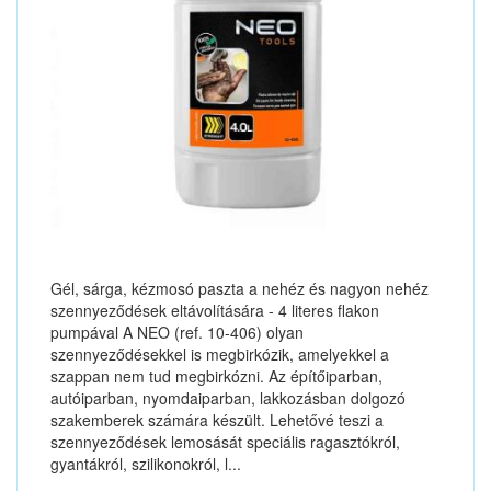
Gél, sárga, kézmosó paszta a nehéz és nagyon nehéz
szennyeződések eltávolítására - 4 literes flakon
pumpával A NEO (ref. 10-406) olyan
szennyeződésekkel is megbirkózik, amelyekkel a
szappan nem tud megbirkózni. Az építőiparban,
autóiparban, nyomdaiparban, lakkozásban dolgozó
szakemberek számára készült. Lehetővé teszi a
szennyeződések lemosását speciális ragasztókról,
gyantákról, szilikonokról, l...