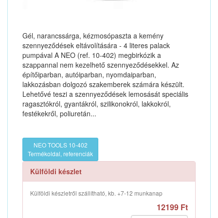
Gél, narancssárga, kézmosópaszta a kemény
szennyeződések eltávolítására - 4 literes palack
pumpával A NEO (ref. 10-402) megbirkózik a
szappannal nem kezelhető szennyeződésekkel. Az
építőiparban, autóiparban, nyomdaiparban,
lakkozásban dolgozó szakemberek számára készült.
Lehetővé teszi a szennyeződések lemosását speciális
ragasztókról, gyantákról, szilikonokról, lakkokról,
festékekről, poliuretán...
NEO TOOLS 10-402
Termékoldal, referenciák
Külföldi készlet
Külföldi készletről szállítható, kb. +7-12 munkanap
12199 Ft