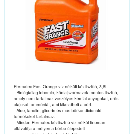
Permatex Fast Orange víz nélküli kéztisztító, 3,8l
- Biológiailag lebomló, kőolajszármazék mentes tisztító,
amely nem tartalmaz veszélyes kémiai anyagokat, erős
olajokat, ammóniát, ami kikezdheti a bőrt.
- Aloe, lanolin, glicerin és más bőrkondicionáló
termékeket tartalmaz.
- Minden Permatex kéztisztító víz nélkül finoman
eltávolítja a mélyen a bőrbe ülepedett