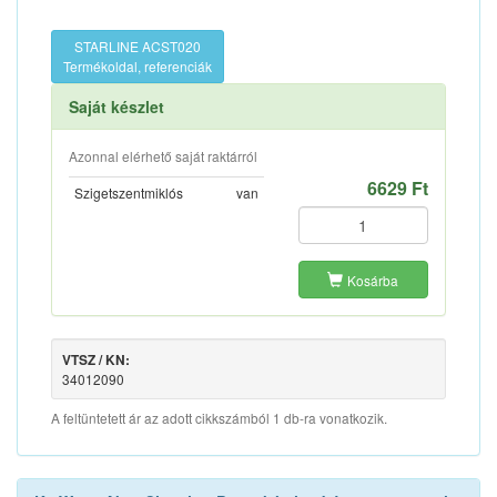
STARLINE ACST020
Termékoldal, referenciák
Saját készlet
Azonnal elérhető saját raktárról
6629 Ft
Szigetszentmiklós
van
Kosárba
VTSZ / KN:
34012090
A feltüntetett ár az adott cikkszámból 1 db-ra vonatkozik.