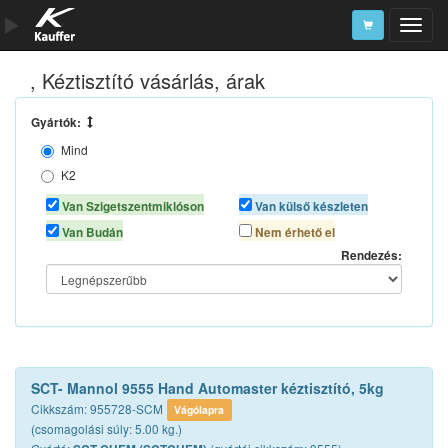
, Kéztisztító vásárlás, árak
Szerszámkatalógus
Kosár
Gyártók:
Mind
Alkatrészek
K2
NEO TOOLS
Van Szigetszentmiklóson
Van külső készleten
PERMATEX
Van Budán
Nem érhető el
SCT CHEM
Rendezés:
STARLINE
SCT- Mannol 9555 Hand Automaster kéztisztító, 5kg
Cikkszám: 955728-SCM
Vágólapra
(csomagolási súly: 5.00 kg.)