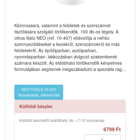
Kézmosásra, valamint a felületek és szerszámok
tisztítására szolgáló törlőkendők, 100 db-os tégely. A
citrus illatú NEO (ref. 10-407) eltávolítja a nehéz
szennyeződéseket a kezekről, szerszámokról és más
felületekről. Az építőiparban, autóiparban,
nyomdaiparban, lakkozásban dolgozó szakemberek
számára készült. Az eldobható törlőkendők kényelmes
formulájában segítenek megszabadulni a speciális rag...
NEO TOOLS 10-407
Termékoldal, referenciák
Külföldi készlet
Külföldi készletről szállítható, kb. +7-12 munkanap
6799 Ft