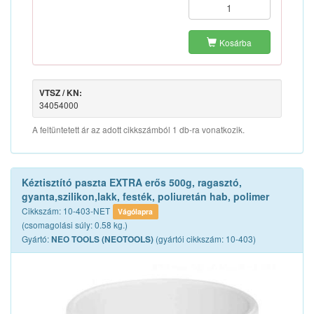
Kosárba
VTSZ / KN:
34054000
A feltüntetett ár az adott cikkszámból 1 db-ra vonatkozik.
Kéztisztító paszta EXTRA erős 500g, ragasztó,
gyanta,szilikon,lakk, festék, poliuretán hab, polimer
Cikkszám: 10-403-NET
Vágólapra
(csomagolási súly: 0.58 kg.)
Gyártó:
(gyártói cikkszám: 10-403)
NEO TOOLS (NEOTOOLS)