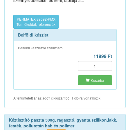
szennyeződéseket és keni, táplálja a...
PERMATEX 89092-PMX
Termékoldal, referenciák
Belföldi készlet
Belföldi készletről szállítható
11999 Ft
Kosárba
A feltüntetett ár az adott cikkszámból 1 db-ra vonatkozik.
Kéztisztító paszta 500g, ragasztó, gyanta,szilikon,lakk,
festék, poliuretán hab és polimer