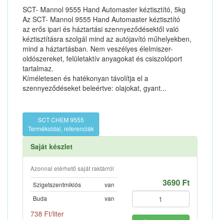
SCT- Mannol 9555 Hand Automaster kéztisztító, 5kg
Az SCT- Mannol 9555 Hand Automaster kéztisztító
az erős ipari és háztartási szennyeződésektől való
kéztisztításra szolgál mind az autójavító műhelyekben,
mind a háztartásban. Nem veszélyes élelmiszer-
oldószereket, felületaktív anyagokat és csiszolóport
tartalmaz.
Kíméletesen és hatékonyan távolítja el a
szennyeződéseket beleértve: olajokat, gyant...
SCT CHEM 9555
Termékoldal, referenciák
Saját készlet
Azonnal elérhető saját raktárról
3690 Ft
Szigetszentmiklós
van
Buda
van
738 Ft/liter