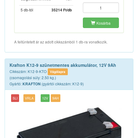
5 db-tól
35214 Ft/db
Kosárba
A feltüntetett ár az adott cikkszámból 1 db-ra vonatkozik.
Krafton K12-9 szünetmentes akkumulátor, 12V 9Ah
Cikkszám: K12-9-KTO
Vágólapra
(csomagolási súly: 2.50 kg.)
Gyártó:
(gyártói cikkszám: K12-9)
KRAFTON
SLI
VRLA
12V
9AH