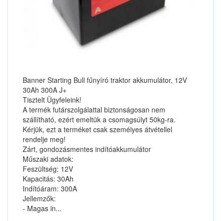
Banner Starting Bull fűnyíró traktor akkumulátor, 12V
30Ah 300A J+
Tisztelt Ügyfeleink!
A termék futárszolgálattal biztonságosan nem
szállítható, ezért emeltük a csomagsúlyt 50kg-ra.
Kérjük, ezt a terméket csak személyes átvétellel
rendelje meg!
Zárt, gondozásmentes indítóakkumulátor
Műszaki adatok:
Feszültség: 12V
Kapacitás: 30Ah
Indítóáram: 300A
Jellemzők:
- Magas in...