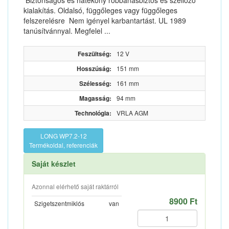
Biztonságos és hatékony robbanásbiztos és szellőző
kialakítás. Oldalsó, függőleges vagy függőleges
felszerelésre Nem igényel karbantartást. UL 1989
tanúsítvánnyal. Megfelel ...
Feszültség:
12 V
Hosszúság:
151 mm
Szélesség:
161 mm
Magasság:
94 mm
Technológia:
VRLA AGM
LONG WP7.2-12
Termékoldal, referenciák
Saját készlet
Azonnal elérhető saját raktárról
8900 Ft
Szigetszentmiklós
van