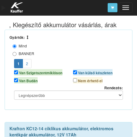
, Kiegészítő akkumulátor vásárlás, árak
Szerszámkatalógus
Kosár
Gyártók:
Mind
Alkatrészek
BANNER
CSB
1
2
EXIDE
Van Szigetszentmiklóson
Van külső készleten
GLOBE
Van Budán
Nem érhető el
KRAFTON
Rendezés:
LEAFTRON
LONG
RITAR
TITAN ENERGY
UPS-POWER
Krafton KC12-14 ciklikus akkumulátor, elektromos
VARTA
kerékpár akkumulátor, 12V 17Ah