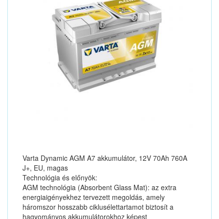
Varta Dynamic AGM A7 akkumulátor, 12V 70Ah 760A
J+, EU, magas
Technológia és előnyök:
AGM technológia (Absorbent Glass Mat): az extra
energiaigényekhez tervezett megoldás, amely
háromszor hosszabb ciklusélettartamot biztosít a
hagyományos akkumulátorokhoz képest