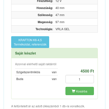
Feszültség:
12 V
Hosszúság:
40 mm
Szélesség:
47 mm
Magasság:
97 mm
Technológia:
VRLA GEL
KRAFTON K6-4,5
Termékoldal, referenciák
Saját készlet
Azonnal elérhető saját raktárról
4500 Ft
Szigetszentmiklós
van
Buda
van
Kosárba
A feltüntetett ár az adott cikkszámból 1 db-ra vonatkozik.