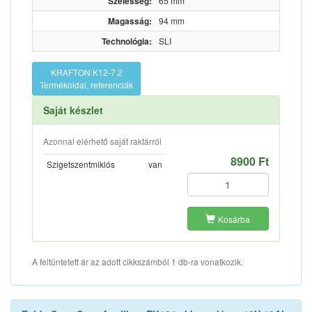
Szélesség:
65 mm
Magasság:
94 mm
Technológia:
SLI
KRAFTON K12-7.2
Termékoldal, referenciák
Saját készlet
Azonnal elérhető saját raktárról
8900 Ft
Szigetszentmiklós
van
Kosárba
A feltüntetett ár az adott cikkszámból 1 db-ra vonatkozik.