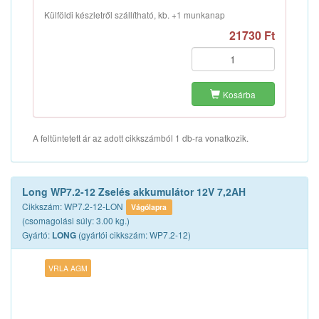
Külföldi készletről szállítható, kb. +1 munkanap
21730 Ft
Kosárba
A feltüntetett ár az adott cikkszámból 1 db-ra vonatkozik.
Long WP7.2-12 Zselés akkumulátor 12V 7,2AH
Cikkszám: WP7.2-12-LON
Vágólapra
(csomagolási súly: 3.00 kg.)
Gyártó:
(gyártói cikkszám: WP7.2-12)
LONG
VRLA AGM