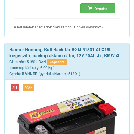
Kosárba
A feltüntetett ár az adott cikkszámból 1 db-ra vonatkozik.
Banner Running Bull Back Up AGM 51801 AUX18L
kiegészítő, backup akkumulátor, 12V 20Ah J+, BMW i3
Cikkszám: 51801-BAN
Vágólapra
(csomagolási súly: 6.00 kg.)
Gyártó:
(gyártói cikkszám: 51801)
BANNER
SLI
20AH