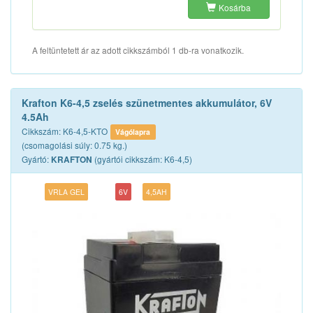
Kosárba
A feltüntetett ár az adott cikkszámból 1 db-ra vonatkozik.
Krafton K6-4,5 zselés szünetmentes akkumulátor, 6V
4.5Ah
Cikkszám: K6-4,5-KTO
Vágólapra
(csomagolási súly: 0.75 kg.)
Gyártó:
(gyártói cikkszám: K6-4,5)
KRAFTON
VRLA GEL
6V
4,5AH