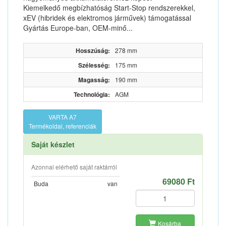
Kiemelkedő megbízhatóság Start-Stop rendszerekkel,
xEV (hibridek és elektromos járművek) támogatással
Gyártás Europe‑ban, OEM-minő...
Hosszúság:
278 mm
Szélesség:
175 mm
Magasság:
190 mm
Technológia:
AGM
VARTA A7
Termékoldal, referenciák
Saját készlet
Azonnal elérhető saját raktárról
69080 Ft
Buda
van
Kosárba