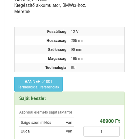
Kiegészítő akkumulátor, BMWi3-hoz.
Méretek:
...
Feszültség:
12 V
Hosszúság:
205 mm
Szélesség:
90 mm
Magasság:
165 mm
Technológia:
SLI
BANNER 51801
Termékoldal, referenciák
Saját készlet
Azonnal elérhető saját raktárról
48900 Ft
Szigetszentmiklós
van
Buda
van