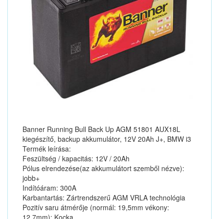
Banner Running Bull Back Up AGM 51801 AUX18L
kiegészítő, backup akkumulátor, 12V 20Ah J+, BMW i3
Termék leírása:
Feszültség / kapacitás: 12V / 20Ah
Pólus elrendezése(az akkumulátort szemből nézve):
jobb+
Indítóáram: 300A
Karbantartás: Zártrendszerű AGM VRLA technológia
Pozitív saru átmérője (normál: 19,5mm vékony:
12,7mm): Kocka