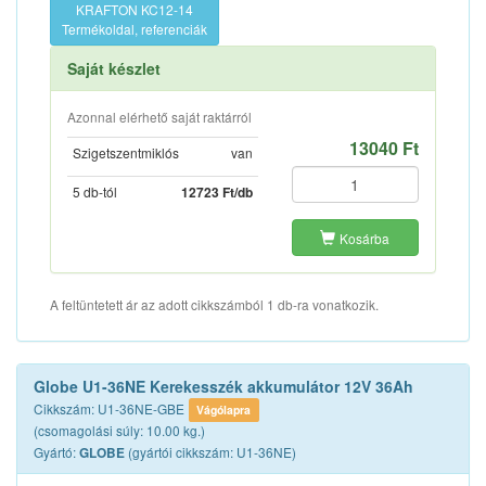
KRAFTON KC12-14
Termékoldal, referenciák
Saját készlet
Azonnal elérhető saját raktárról
13040 Ft
Szigetszentmiklós
van
5 db-tól
12723 Ft/db
Kosárba
A feltüntetett ár az adott cikkszámból 1 db-ra vonatkozik.
Globe U1-36NE Kerekesszék akkumulátor 12V 36Ah
Cikkszám: U1-36NE-GBE
Vágólapra
(csomagolási súly: 10.00 kg.)
Gyártó:
(gyártói cikkszám: U1-36NE)
GLOBE