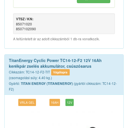
VTSZ / KN:
85071020
8507102090
A feltüntetett ár az adott cikkszámból 1 db-ra vonatkozik.
TitanEnergy Cyclic Power TC14-12-F2 12V 16Ah
kerékpár zselés akkumulátor, csúszósarus
Cikkszám: TC14-12-F2-TIT
Vágólapra
(csomagolási súly: 4.40 kg.)
Gyártó:
(gyártói cikkszám: TC14-12-
TITAN ENERGY (TITANENERGY)
F2)
VRLA GEL
16AH
12V