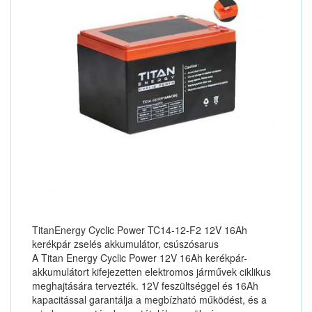
TitanEnergy Cyclic Power TC14-12-F2 12V 16Ah
kerékpár zselés akkumulátor, csúszósarus
A Titan Energy Cyclic Power 12V 16Ah kerékpár-
akkumulátort kifejezetten elektromos járművek ciklikus
meghajtására tervezték. 12V feszültséggel és 16Ah
kapacitással garantálja a megbízható működést, és a