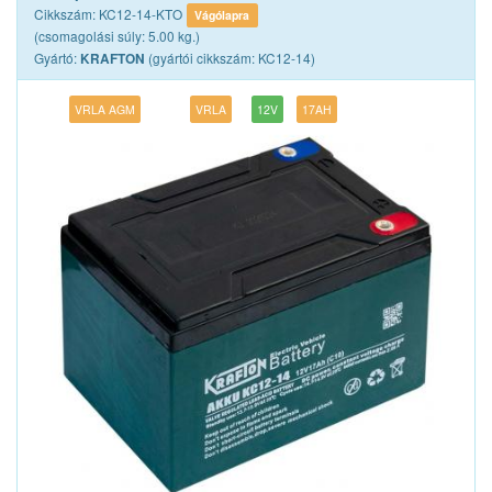
Cikkszám: KC12-14-KTO
Vágólapra
(csomagolási súly: 5.00 kg.)
Gyártó:
(gyártói cikkszám: KC12-14)
KRAFTON
VRLA AGM
VRLA
12V
17AH