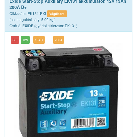
Exide Start-Stop Auxiliary EK131 akkumulátor, 12V 13Ah
200A B+
Cikkszám: EK131-EXI
Vágólapra
(csomagolási súly: 5.00 kg.)
Gyártó:
(gyártói cikkszám: EK131)
EXIDE
SLI
12V
13AH
200A