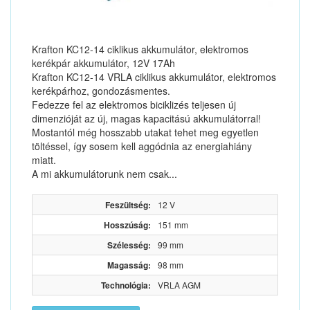
Krafton KC12-14 ciklikus akkumulátor, elektromos
kerékpár akkumulátor, 12V 17Ah
Krafton KC12-14 VRLA ciklikus akkumulátor, elektromos
kerékpárhoz, gondozásmentes.
Fedezze fel az elektromos biciklizés teljesen új
dimenzióját az új, magas kapacitású akkumulátorral!
Mostantól még hosszabb utakat tehet meg egyetlen
töltéssel, így sosem kell aggódnia az energiahiány
miatt.
A mi akkumulátorunk nem csak...
Feszültség:
12 V
Hosszúság:
151 mm
Szélesség:
99 mm
Magasság:
98 mm
Technológia:
VRLA AGM