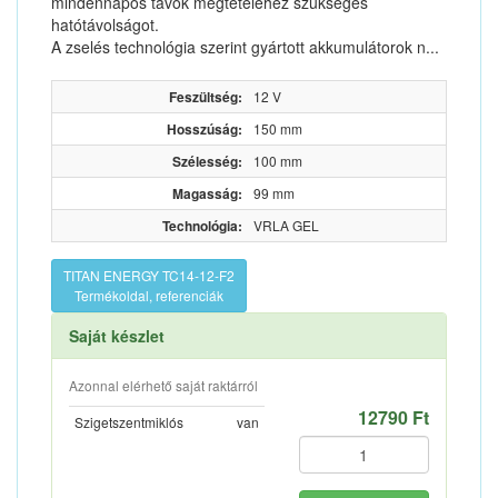
mindennapos távok megtételéhez szükséges
hatótávolságot.
A zselés technológia szerint gyártott akkumulátorok n...
Feszültség:
12 V
Hosszúság:
150 mm
Szélesség:
100 mm
Magasság:
99 mm
Technológia:
VRLA GEL
TITAN ENERGY TC14-12-F2
Termékoldal, referenciák
Saját készlet
Azonnal elérhető saját raktárról
12790 Ft
Szigetszentmiklós
van