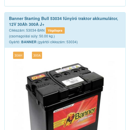
Banner Starting Bull 53034 fűnyíró traktor akkumulátor,
12V 30Ah 300A J+
Cikkszám: 53034-BAN
Vágólapra
(csomagolási súly: 50.00 kg.)
Gyártó:
(gyártói cikkszám: 53034)
BANNER
30AH
300A