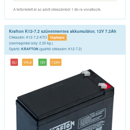
A feltüntetett ár az adott cikkszámból 1 db-ra vonatkozik.
Krafton K12-7.2 szünetmentes akkumulátor, 12V 7.2Ah
Cikkszám: K12-7,2-KTO
Vágólapra
(csomagolási súly: 2.20 kg.)
Gyártó:
(gyártói cikkszám: K12-7.2)
KRAFTON
SLI
VRLA
12V
7.2AH