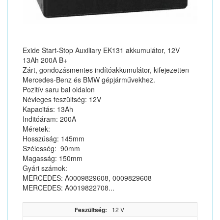
Exide Start-Stop Auxiliary EK131 akkumulátor, 12V
13Ah 200A B+
Zárt, gondozásmentes indítóakkumulátor, kifejezetten
Mercedes-Benz és BMW gépjárművekhez.
Pozitív saru bal oldalon
Névleges feszültség: 12V
Kapacitás: 13Ah
Inditóáram: 200A
Méretek:
Hosszúság: 145mm
Szélesség: 90mm
Magasság: 150mm
Gyári számok:
MERCEDES: A0009829608, 0009829608
MERCEDES: A0019822708...
Feszültség:
12 V