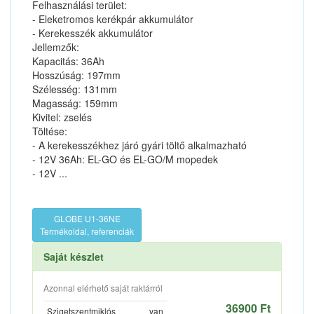
Felhasználási terület:
- Eleketromos kerékpár akkumulátor
- Kerekesszék akkumulátor
Jellemzők:
Kapacitás: 36Ah
Hosszúság: 197mm
Szélesség: 131mm
Magasság: 159mm
Kivitel: zselés
Töltése:
- A kerekesszékhez járó gyári töltő alkalmazható
- 12V 36Ah: EL-GO és EL-GO/M mopedek
- 12V ...
GLOBE U1-36NE
Termékoldal, referenciák
Saját készlet
Azonnal elérhető saját raktárról
36900 Ft
Szigetszentmiklós
van