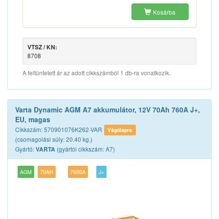
Kosárba
VTSZ / KN:
8708
A feltüntetett ár az adott cikkszámból 1 db-ra vonatkozik.
Varta Dynamic AGM A7 akkumulátor, 12V 70Ah 760A J+,
EU, magas
Cikkszám: 570901076K262-VAR
Vágólapra
(csomagolási súly: 20.40 kg.)
Gyártó:
(gyártói cikkszám: A7)
VARTA
AGM
70AH
7600A
J+