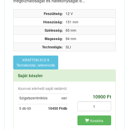
megbízhatóságát és hatékonyságát b...
Feszültség:
12 V
Hosszúság:
151 mm
Szélesség:
65 mm
Magasság:
94 mm
Technológia:
SLI
KRAFTON K12-9
Termékoldal, referenciák
Saját készlet
Azonnal elérhető saját raktárról
10900 Ft
Szigetszentmiklós
van
5 db-tól
10450 Ft/db
Kosárba