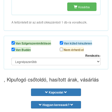
Kosárba
A feltüntetett ár az adott cikkszámból 1 db-ra vonatkozik.
Van Szigetszentmiklóson
Van külső készleten
Van Budán
Nem érhető el
Rendezés:
, Kipufogó csőtoldó, hasított árak, vásárlás
Kapcsolat
Hogyan keressek?