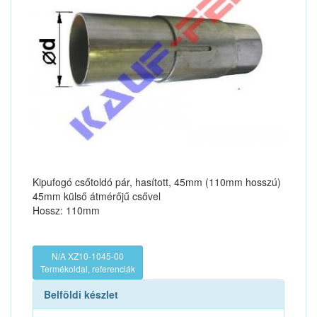
Kipufogó csőtoldó pár, hasított, 45mm (110mm hosszú)
45mm külső átmérőjű csővel
Hossz: 110mm
N/A XZ10-1045-00
Termékoldal, referenciák
Belföldi készlet