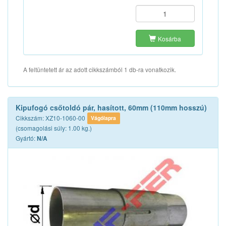
Kosárba
A feltüntetett ár az adott cikkszámból 1 db-ra vonatkozik.
Kipufogó csőtoldó pár, hasított, 60mm (110mm hosszú)
Cikkszám: XZ10-1060-00
Vágólapra
(csomagolási súly: 1.00 kg.)
Gyártó:
N/A