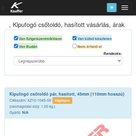
, Kipufogó csőtoldó, hasított vásárlás, árak
Szerszámkatalógus
Kosár
Van Szigetszentmiklóson
Van külső készleten
Van Budán
Nem érhető el
Alkatrészek
Rendezés:
Kipufogó csőtoldó pár, hasított, 45mm (110mm hosszú)
Cikkszám: XZ10-1045-00
Vágólapra
(csomagolási súly: 1.00 kg.)
Gyártó:
N/A