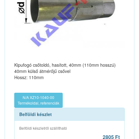
Kipufogó csőtoldó, hasított, 40mm (110mm hosszú)
40mm külső átmérőjű csővel
Hossz: 110mm
N/A XZ10-1040-00
Termékoldal, referenciák
Belföldi készlet
Belföldi készletről szállítható
2805 Ft