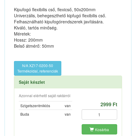
Kipufogó flexibilis cső, flexicső, 50x200mm
Univerzális, behegeszthető kipfugó flexibilis cső.
Felhasználható kipufogórendszerek javítására.
Kiváló, tartós minőség.
Méretek:
Hossz: 200mm
Belső átmérő: 50mm
N/A XZ17-0200-50
Termékoldal, referenciák
Saját készlet
Azonnal elérhető saját raktárról
2999 Ft
Szigetszentmiklós
van
Buda
van
Kosárba