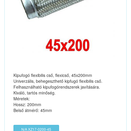
Kipufogó flexibilis cső, flexicső, 45x200mm
Univerzális, behegeszthető kipfugó flexibilis cső.
Felhasználható kipufogórendszerek javítására.
Kiváló, tartós minőség.
Méretek:
Hossz: 200mm
Belső átmérő: 45mm
N/A XZ17-0200-45