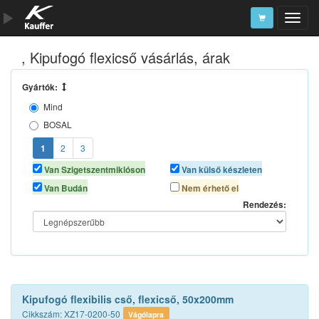
, Kipufogó flexicső vásárlás, árak
Szerszámkatalógus
Kosár
Gyártók:
Mind
Alkatrészek
BOSAL
N/A
1
2
3
Van Szigetszentmiklóson
Van külső készleten
Van Budán
Nem érhető el
Rendezés:
Kipufogó flexibilis cső, flexicső, 50x200mm
Cikkszám: XZ17-0200-50
Vágólapra