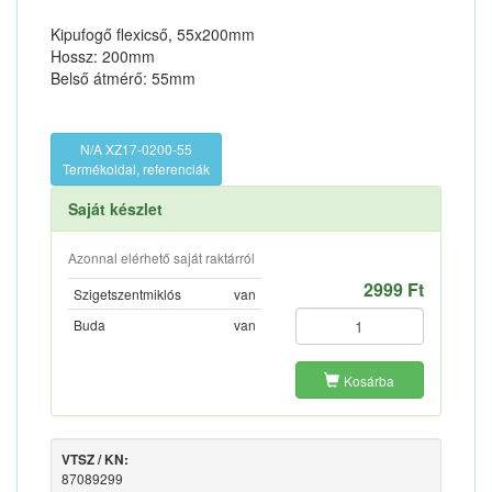
Kipufogő flexicső, 55x200mm
Hossz: 200mm
Belső átmérő: 55mm
N/A XZ17-0200-55
Termékoldal, referenciák
Saját készlet
Azonnal elérhető saját raktárról
2999 Ft
Szigetszentmiklós
van
Buda
van
Kosárba
VTSZ / KN:
87089299