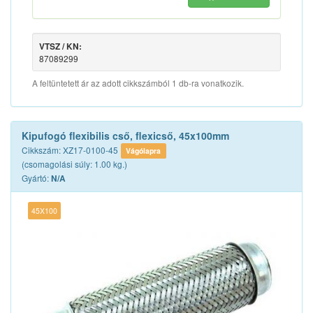
VTSZ / KN:
87089299
A feltüntetett ár az adott cikkszámból 1 db-ra vonatkozik.
Kipufogó flexibilis cső, flexicső, 45x100mm
Cikkszám: XZ17-0100-45
Vágólapra
(csomagolási súly: 1.00 kg.)
Gyártó:
N/A
45X100