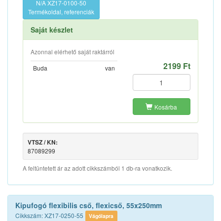
N/A XZ17-0100-50
Termékoldal, referenciák
Saját készlet
Azonnal elérhető saját raktárról
2199 Ft
Buda
van
Kosárba
VTSZ / KN:
87089299
A feltüntetett ár az adott cikkszámból 1 db-ra vonatkozik.
Kipufogó flexibilis cső, flexicső, 55x250mm
Cikkszám: XZ17-0250-55
Vágólapra