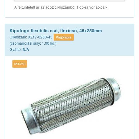
A feltüntetett ár az adott cikkszámból 1 db-ra vonatkozik.
Kipufogó flexibilis cső, flexicső, 45x250mm
Cikkszám: XZ17-0250-45
Vágólapra
(csomagolási súly: 1.00 kg.)
Gyártó:
N/A
45X250