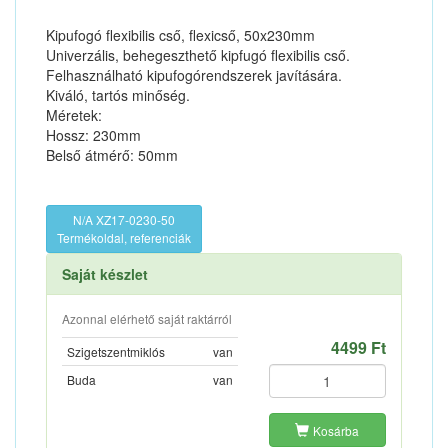
Kipufogó flexibilis cső, flexicső, 50x230mm
Univerzális, behegeszthető kipfugó flexibilis cső.
Felhasználható kipufogórendszerek javítására.
Kiváló, tartós minőség.
Méretek:
Hossz: 230mm
Belső átmérő: 50mm
N/A XZ17-0230-50
Termékoldal, referenciák
Saját készlet
Azonnal elérhető saját raktárról
4499 Ft
Szigetszentmiklós
van
Buda
van
Kosárba