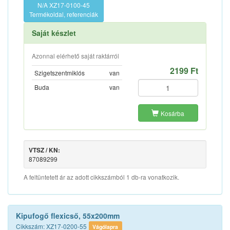
N/A XZ17-0100-45
Termékoldal, referenciák
Saját készlet
Azonnal elérhető saját raktárról
2199 Ft
Szigetszentmiklós
van
Buda
van
Kosárba
VTSZ / KN:
87089299
A feltüntetett ár az adott cikkszámból 1 db-ra vonatkozik.
Kipufogő flexicső, 55x200mm
Cikkszám: XZ17-0200-55
Vágólapra