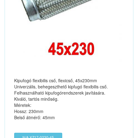
Kipufogó flexibilis cső, flexicső, 45x230mm
Univerzális, behegeszthető kipfugó flexibilis cső.
Felhasználható kipufogórendszerek javítására.
Kiváló, tartós minőség.
Méretek:
Hossz: 230mm
Belső átmérő: 45mm
N/A XZ17-0230-45