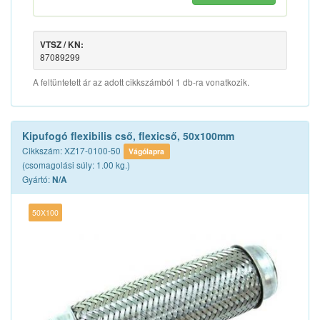
VTSZ / KN:
87089299
A feltüntetett ár az adott cikkszámból 1 db-ra vonatkozik.
Kipufogó flexibilis cső, flexicső, 50x100mm
Cikkszám: XZ17-0100-50
Vágólapra
(csomagolási súly: 1.00 kg.)
Gyártó:
N/A
50X100