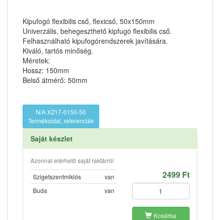
Kipufogó flexibilis cső, flexicső, 50x150mm
Univerzális, behegeszthető kipfugó flexibilis cső.
Felhasználható kipufogórendszerek javítására.
Kiváló, tartós minőség.
Méretek:
Hossz: 150mm
Belső átmérő: 50mm
N/A XZ17-0150-50
Termékoldal, referenciák
Saját készlet
Azonnal elérhető saját raktárról
2499 Ft
Szigetszentmiklós
van
Buda
van
Kosárba