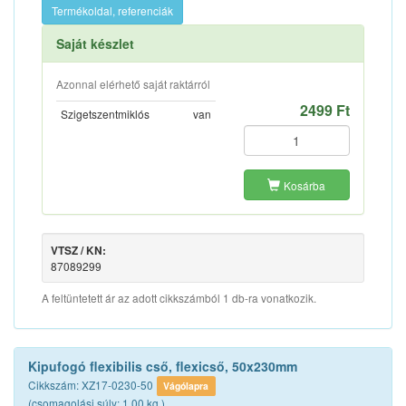
Termékoldal, referenciák
Saját készlet
Azonnal elérhető saját raktárról
2499 Ft
Szigetszentmiklós
van
Kosárba
VTSZ / KN:
87089299
A feltüntetett ár az adott cikkszámból 1 db-ra vonatkozik.
Kipufogó flexibilis cső, flexicső, 50x230mm
Cikkszám: XZ17-0230-50
Vágólapra
(csomagolási súly: 1.00 kg.)