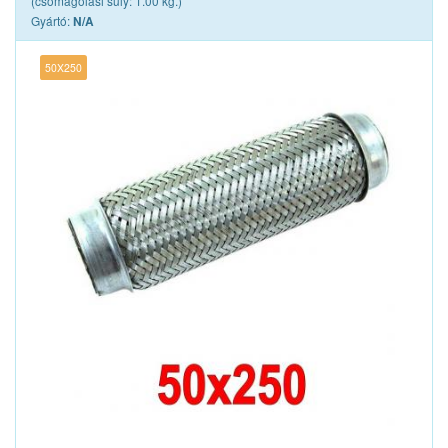
(csomagolási súly: 1.00 kg.)
Gyártó:
N/A
50X250