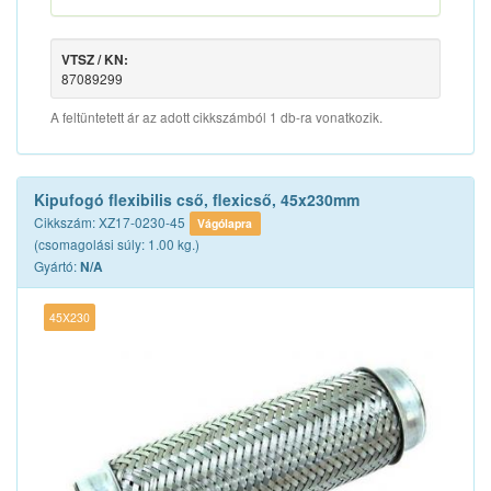
VTSZ / KN:
87089299
A feltüntetett ár az adott cikkszámból 1 db-ra vonatkozik.
Kipufogó flexibilis cső, flexicső, 45x230mm
Cikkszám: XZ17-0230-45
Vágólapra
(csomagolási súly: 1.00 kg.)
Gyártó:
N/A
45X230