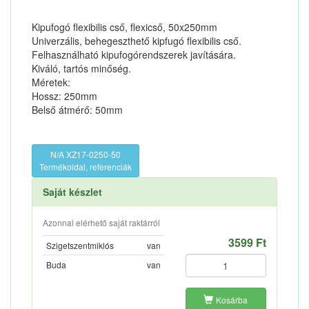
Kipufogó flexibilis cső, flexicső, 50x250mm
Univerzális, behegeszthető kipfugó flexibilis cső.
Felhasználható kipufogórendszerek javítására.
Kiváló, tartós minőség.
Méretek:
Hossz: 250mm
Belső átmérő: 50mm
N/A XZ17-0250-50
Termékoldal, referenciák
Saját készlet
Azonnal elérhető saját raktárról
3599 Ft
Szigetszentmiklós
van
Buda
van
Kosárba