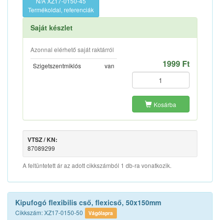
N/A XZ17-0150-45
Termékoldal, referenciák
Saját készlet
Azonnal elérhető saját raktárról
1999 Ft
Szigetszentmiklós
van
Kosárba
VTSZ / KN:
87089299
A feltüntetett ár az adott cikkszámból 1 db-ra vonatkozik.
Kipufogó flexibilis cső, flexicső, 50x150mm
Cikkszám: XZ17-0150-50
Vágólapra