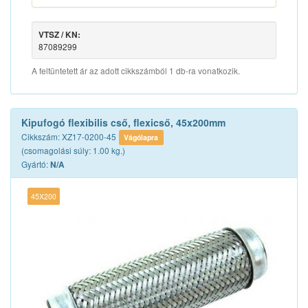
VTSZ / KN:
87089299
A feltüntetett ár az adott cikkszámból 1 db-ra vonatkozik.
Kipufogó flexibilis cső, flexicső, 45x200mm
Cikkszám: XZ17-0200-45
Vágólapra
(csomagolási súly: 1.00 kg.)
Gyártó:
N/A
45X200