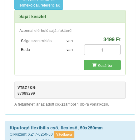
Termékoldal, referenciák
Saját készlet
Azonnal elérhető saját raktárról
3499 Ft
Szigetszentmiklós
van
Buda
van
Kosárba
VTSZ / KN:
87089299
A feltüntetett ár az adott cikkszámból 1 db-ra vonatkozik.
Kipufogó flexibilis cső, flexicső, 50x250mm
Cikkszám: XZ17-0250-50
Vágólapra