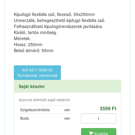
Kipufogó flexibilis cső, flexicső, 55x250mm
Univerzális, behegeszthető kipfugó flexibilis cső.
Felhasználható kipufogórendszerek javítására.
Kiváló, tartós minőség.
Méretek:
Hossz: 250mm
Belső átmérő: 55mm
N/A XZ17-0250-55
Termékoldal, referenciák
Saját készlet
Azonnal elérhető saját raktárról
3599 Ft
Szigetszentmiklós
van
Buda
van
Kosárba