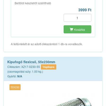
Belföldi készletről szállítható
3999 Ft
Kosárba
A feltüntetett ár az adott cikkszámból 1 db-ra vonatkozik.
Kipufogő flexicső, 55x230mm
Cikkszám: XZ17-0230-55
Vágólapra
(csomagolási súly: 1.00 kg.)
Gyártó:
N/A
55X230