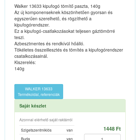
Walker 13633 kipufogó tömítő paszta, 140g
Az új komponenseknek köszönhetően gyorsan és
egyszerűen szerelhető, és rögzíthető a
kipufogórendszer.
Ez a kipufogó-csatlakozásokat teljesen gáztömörré
teszi.
Azbesztmentes és rendkívül hőálló.
Tökéletes összeillesztés és tömítés a kipufogórendszer
csatalkozásainál.
Kiszerelés:
140g
WALKER 13633
Termékoldal, referenciák
Saját készlet
Azonnal elérhető saját raktárról
1448 Ft
Szigetszentmiklós
van
Buda
van