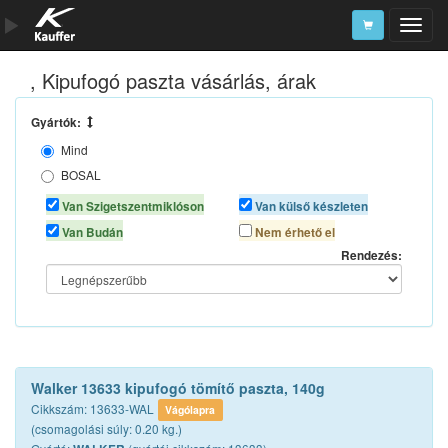
, Kipufogó paszta vásárlás, árak
Szerszámkatalógus
Kosár
Gyártók:
Mind
Alkatrészek
BOSAL
MOTIP
Van Szigetszentmiklóson
Van külső készleten
WALKER
Van Budán
Nem érhető el
Rendezés:
Walker 13633 kipufogó tömítő paszta, 140g
Cikkszám: 13633-WAL
Vágólapra
(csomagolási súly: 0.20 kg.)