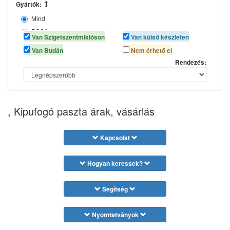
Gyártók:
Mind
BOSAL
Van Szigetszentmiklóson
Van külső készleten
MOTIP
Van Budán
Nem érhető el
WALKER
Rendezés:
, Kipufogó paszta árak, vásárlás
Kapcsolat
Hogyan keressek?
Segítség
Nyomtatványok