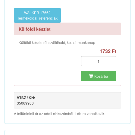
WALKER 17662
Termékoldal, referenciák
Külföldi készlet
Külföldi készletről szállítható, kb. +1 munkanap
1732 Ft
Kosárba
VTSZ / KN:
35069900
A feltüntetett ár az adott cikkszámból 1 db-ra vonatkozik.