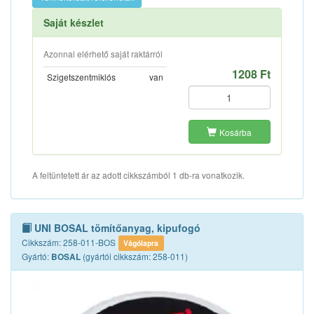
Saját készlet
Azonnal elérhető saját raktárról
1208 Ft
Szigetszentmiklós
van
Kosárba
A feltüntetett ár az adott cikkszámból 1 db-ra vonatkozik.
UNI BOSAL tömítőanyag, kipufogó
Cikkszám: 258-011-BOS
Vágólapra
Gyártó:
(gyártói cikkszám: 258-011)
BOSAL