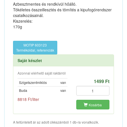
Azbesztmentes és rendkívül hőálló.
Tökéletes összeillesztés és tömítés a kipufogórendszer
csatalkozásainál.
Kiszerelés:
170g
MOTIP 603123
Termékoldal, referenciák
Saját készlet
Azonnal elérhető saját raktárról
1499 Ft
Szigetszentmiklós
van
Buda
van
8818 Ft/liter
Kosárba
A feltüntetett ár az adott cikkszámból 1 db-ra vonatkozik.