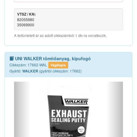
VTSZ / KN:
82055980
35069900
A feltüntetett ár az adott cikkszámból 1 db-ra vonatkozik.
UNI WALKER tömítőanyag, kipufogó
Cikkszám: 17662-WAL
Vágólapra
Gyártó:
(gyártói cikkszám: 17662)
WALKER