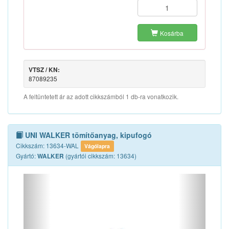
Kosárba
VTSZ / KN:
87089235
A feltüntetett ár az adott cikkszámból 1 db-ra vonatkozik.
UNI WALKER tömítőanyag, kipufogó
Cikkszám: 13634-WAL
Vágólapra
Gyártó:
(gyártói cikkszám: 13634)
WALKER