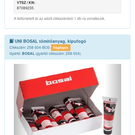
VTSZ / KN:
87089235
A feltüntetett ár az adott cikkszámból 1 db-ra vonatkozik.
UNI BOSAL tömítőanyag, kipufogó
Cikkszám: 258-504-BOS
Vágólapra
Gyártó:
(gyártói cikkszám: 258-504)
BOSAL