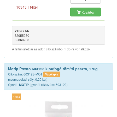
10343 Ft/liter
Kosárba
VTSZ / KN:
82055980
35069900
A feltüntetett ár az adott cikkszámból 1 db-ra vonatkozik.
Motip Presto 603123 kipufogó tömítő paszta, 170g
Cikkszám: 603123-MOT
Vágólapra
(csomagolási súly: 0.20 kg.)
Gyártó:
(gyártói cikkszám: 603123)
MOTIP
170G