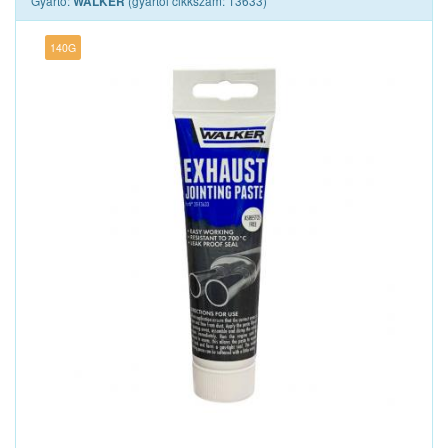
Gyártó:
(gyártói cikkszám: 13633)
WALKER
140G