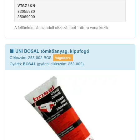
VTSZ / KN:
82055980
35069900
A feltüntetett ár az adott cikkszámból 1 db-ra vonatkozik.
UNI BOSAL tömítőanyag, kipufogó
Cikkszám: 258-002-BOS
Vágólapra
Gyártó:
(gyártói cikkszám: 258-002)
BOSAL