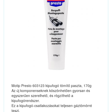
Motip Presto 603123 kipufogó tömítő paszta, 170g
Az új komponenseknek köszönhetően gyorsan és
egyszerűen szerelhető, és rögzíthető a
kipufogórendszer.
Ez a kipufogó-csatlakozásokat teljesen gáztömörré
teszi.