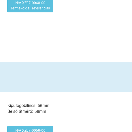
N/A XZ07-0040-00
Termékoldal, referenciák
Kipufogóbilincs, 56mm
Belső átmérő: 56mm
N/A XZ07-0056-00