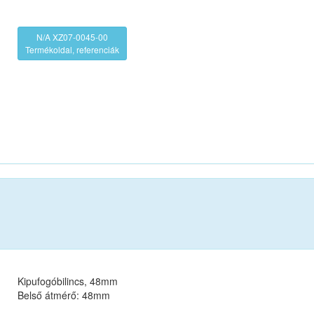
N/A XZ07-0045-00
Termékoldal, referenciák
Kipufogóbilincs, 48mm
Belső átmérő: 48mm