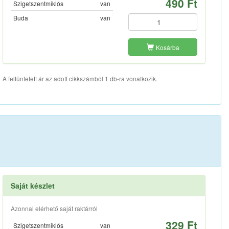
490 Ft
Szigetszentmiklós
van
Buda
van
Kosárba
A feltüntetett ár az adott cikkszámból 1 db-ra vonatkozik.
Saját készlet
Azonnal elérhető saját raktárról
329 Ft
Szigetszentmiklós
van