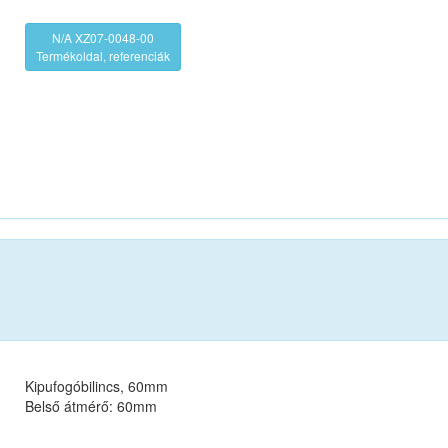
N/A XZ07-0048-00
Termékoldal, referenciák
Kipufogóbilincs, 60mm
Belső átmérő: 60mm