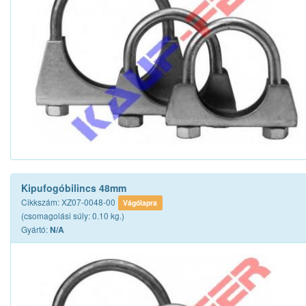
Kipufogóbilincs 48mm
Cikkszám: XZ07-0048-00
Vágólapra
(csomagolási súly: 0.10 kg.)
Gyártó:
N/A