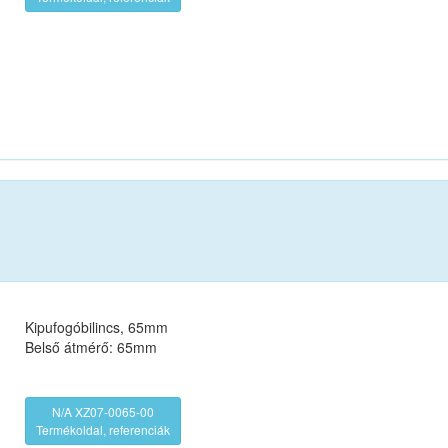
Kipufogóbilincs, 65mm
Belső átmérő: 65mm
N/A XZ07-0065-00
Termékoldal, referenciák