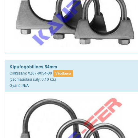
Kipufogóbilincs 54mm
Cikkszám: XZ07-0054-00
Vágólapra
(csomagolási súly: 0.10 kg.)
Gyártó:
N/A