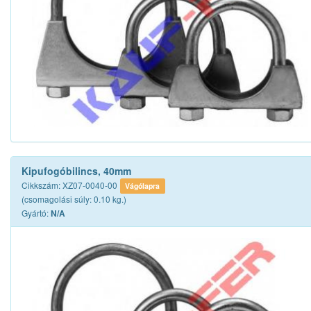
Kipufogóbilincs, 40mm
Cikkszám: XZ07-0040-00
Vágólapra
(csomagolási súly: 0.10 kg.)
Gyártó:
N/A