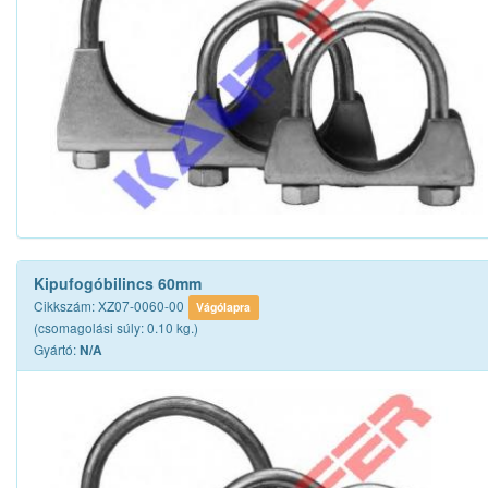
Kipufogóbilincs 60mm
Cikkszám: XZ07-0060-00
Vágólapra
(csomagolási súly: 0.10 kg.)
Gyártó:
N/A