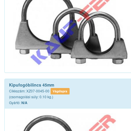
Kipufogóbilincs 45mm
Cikkszám: XZ07-0045-00
Vágólapra
(csomagolási súly: 0.10 kg.)
Gyártó:
N/A