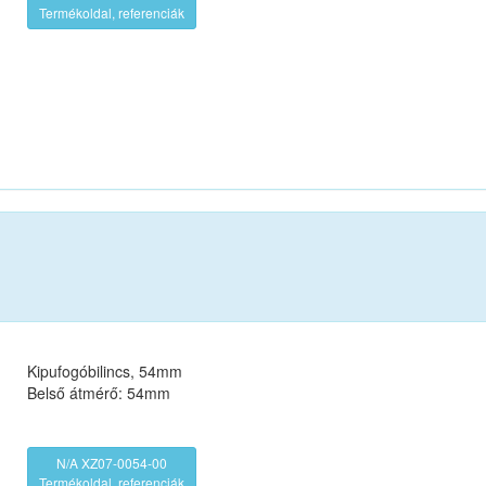
Termékoldal, referenciák
Kipufogóbilincs, 54mm
Belső átmérő: 54mm
N/A XZ07-0054-00
Termékoldal, referenciák