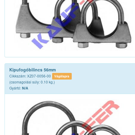
Kipufogóbilincs 56mm
Cikkszám: XZ07-0056-00
Vágólapra
(csomagolási súly: 0.10 kg.)
Gyártó:
N/A