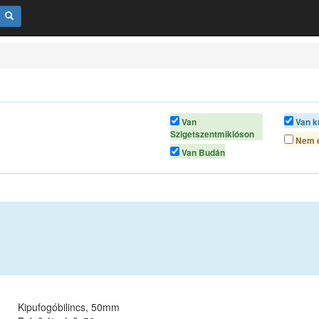
Van
Van k
Szigetszentmiklóson
Nem é
Van Budán
Kipufogóbilincs, 50mm