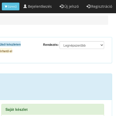
Bejelentkezés
Új jelszó
Regisztráció
(üres)
ülső készleten
Rendezés:
rhető el
Saját készlet