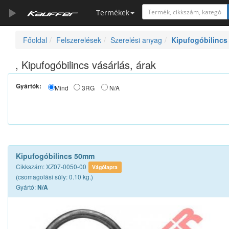
Termékek
Főoldal
Felszerelések
Szerelési anyag
Kipufogóbilincs
Szerszámkatalógus
Kosár
, Kipufogóbilincs vásárlás, árak
Alkatrészek
Gyártók:
Mind
3RG
N/A
Kipufogóbilincs 50mm
Cikkszám: XZ07-0050-00
Vágólapra
(csomagolási súly: 0.10 kg.)
Gyártó:
N/A