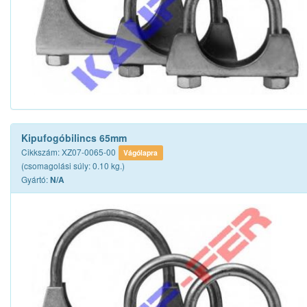
Kipufogóbilincs 65mm
Cikkszám: XZ07-0065-00
Vágólapra
(csomagolási súly: 0.10 kg.)
Gyártó:
N/A