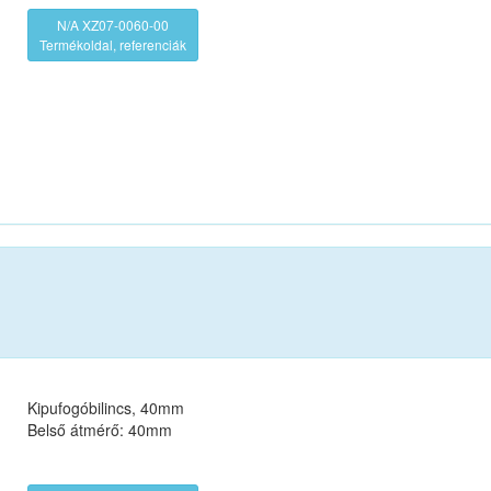
N/A XZ07-0060-00
Termékoldal, referenciák
Kipufogóbilincs, 40mm
Belső átmérő: 40mm