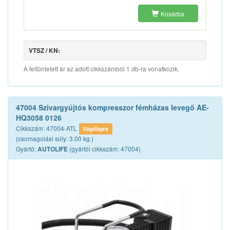
Kosárba
VTSZ / KN:
A feltüntetett ár az adott cikkszámból 1 db-ra vonatkozik.
47004 Szivargyújtós kompresszor fémházas levegő AE-
HQ3058 0126
Cikkszám: 47004-ATL
Vágólapra
(csomagolási súly: 3.00 kg.)
Gyártó:
(gyártói cikkszám: 47004)
AUTOLIFE