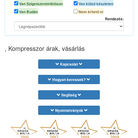
AUTOLIFE
Van Szigetszentmiklóson
Van külső készleten
VERKE
Van Budán
Nem érhető el
Rendezés:
, Kompresszor árak, vásárlás
Kapcsolat
Hogyan keressek?
Segítség
Nyomtatványok