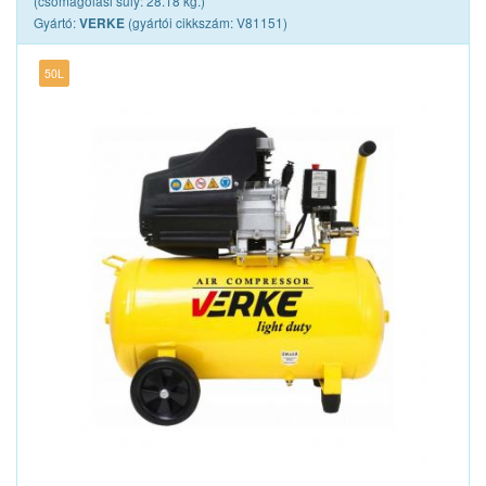
(csomagolási súly: 28.18 kg.)
Gyártó:
(gyártói cikkszám: V81151)
VERKE
50L