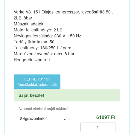
Verke V81151 Olajos kompresszor, levegősűrítő 50l,
2LE, 8bar
Műszaki adatok:
Motor teljesítménye: 2 LE
Névleges feszültség: 230 V ~ 50 Hz
Tartály űrtartalma: 50 l
Teljesítmény: 180/250 L / perc
Max. üzemi nyomás: max. 8 bar
Hengerek száma: 1
VERKE V81151
Termékoldal, referenciák
Saját készlet
Azonnal elérhető saját raktárról
61097 Ft
Szigetszentmiklós
van