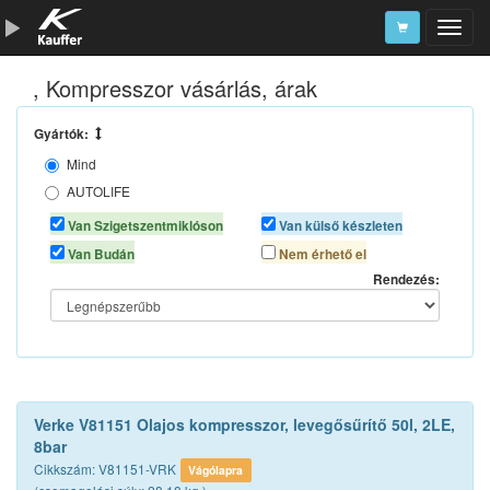
, Kompresszor vásárlás, árak
Szerszámkatalógus
Kosár
Gyártók:
Mind
Alkatrészek
AUTOLIFE
VERKE
Van Szigetszentmiklóson
Van külső készleten
Van Budán
Nem érhető el
Rendezés:
Verke V81151 Olajos kompresszor, levegősűrítő 50l, 2LE,
8bar
Cikkszám: V81151-VRK
Vágólapra