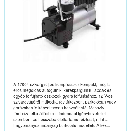
A 47004 szivargyújtós kompresszor kompakt, mégis
erős megoldás autógumik, kerékpárgumik, labdák és
egyéb felfújható eszközök gyors felfújásához. 12 V-os
szivargyújtóról működik, így útközben, parkolóban vagy
garázsban is kényelmesen használható. Masszív
fémháza ellenállóbb a mindennapi igénybevétellel
szemben, és hosszabb élettartamot biztosít, mint a
hagyományos műanyag burkolatú modellek. A kés...