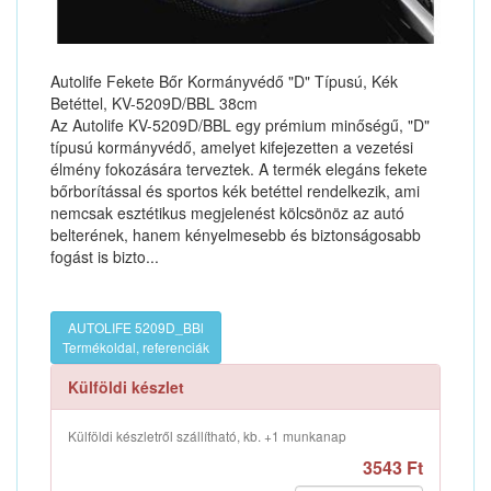
Autolife Fekete Bőr Kormányvédő "D" Típusú, Kék
Betéttel, KV-5209D/BBL 38cm
Az Autolife KV-5209D/BBL egy prémium minőségű, "D"
típusú kormányvédő, amelyet kifejezetten a vezetési
élmény fokozására terveztek. A termék elegáns fekete
bőrborítással és sportos kék betéttel rendelkezik, ami
nemcsak esztétikus megjelenést kölcsönöz az autó
belterének, hanem kényelmesebb és biztonságosabb
fogást is bizto...
AUTOLIFE 5209D_BBl
Termékoldal, referenciák
Külföldi készlet
Külföldi készletről szállítható, kb. +1 munkanap
3543 Ft