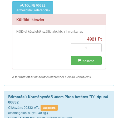
AUTOLIFE 00382
Termékoldal, referenciák
Külföldi készlet
Külföldi készletről szállítható, kb. +1 munkanap
4921 Ft
Kosárba
A feltüntetett ár az adott cikkszámból 1 db-ra vonatkozik.
Bőrhatású Kormányvédő 38cm Piros betétes "D" típusú
00832
Cikkszám: 00832-ATL
Vágólapra
(csomagolási súly: 0.40 kg.)
Gyártó:
(gyártói cikkszám: 00832)