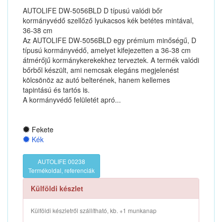
AUTOLIFE DW-5056BLD D típusú valódi bőr
kormányvédő szellőző lyukacsos kék betétes mintával,
36-38 cm
Az AUTOLIFE DW-5056BLD egy prémium minőségű, D
típusú kormányvédő, amelyet kifejezetten a 36-38 cm
átmérőjű kormánykerekekhez terveztek. A termék valódi
bőrből készült, ami nemcsak elegáns megjelenést
kölcsönöz az autó belterének, hanem kellemes
tapintású és tartós is.
A kormányvédő felületét apró...
Fekete
Kék
AUTOLIFE 00238
Termékoldal, referenciák
Külföldi készlet
Külföldi készletről szállítható, kb. +1 munkanap