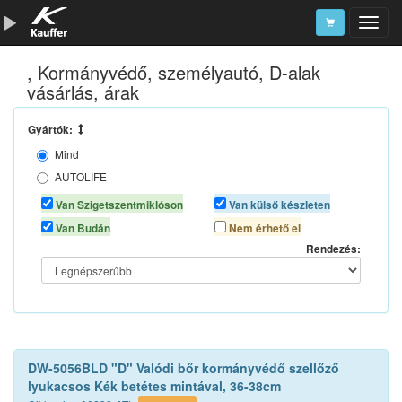
, Kormányvédő, személyautó, D-alak
Szerszámkatalógus
vásárlás, árak
Kosár
Gyártók:
Alkatrészek
Mind
AUTOLIFE
AUTOMAX
Van Szigetszentmiklóson
Van külső készleten
Van Budán
Nem érhető el
Rendezés:
DW-5056BLD "D" Valódi bőr kormányvédő szellőző
lyukacsos Kék betétes mintával, 36-38cm