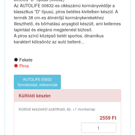
Az AUTOLIFE 00832-es cikkszámú kormányvédője a
klasszikus "D" típusú, piros betétes kivitelben készül. A
termék 38 cm-es átmérőjű kormánykerekekhez
illeszthető, és bőrhatású anyagból készült, ami kellemes
tapintást és elegáns megjelenést biztosít.
A piros színű középső betét sportos, dinamikus
karaktert kölcsönöz az autó belteré...
Fekete
Piros
AUTOLIFE 00832
Termékoldal, referenciák
Külföldi készlet
Külföldi készletről szállítható, kb. +1 munkanap
2559 Ft