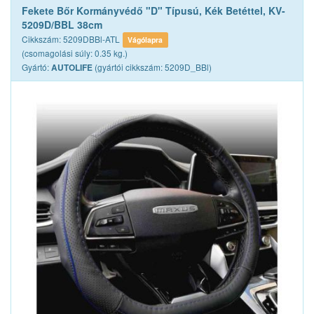
Fekete Bőr Kormányvédő "D" Típusú, Kék Betéttel, KV-
5209D/BBL 38cm
Cikkszám: 5209DBBl-ATL
Vágólapra
(csomagolási súly: 0.35 kg.)
Gyártó:
(gyártói cikkszám: 5209D_BBl)
AUTOLIFE