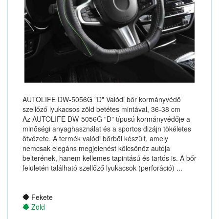
AUTOLIFE DW-5056G "D" Valódi bőr kormányvédő
szellőző lyukacsos zöld betétes mintával, 36-38 cm
Az AUTOLIFE DW-5056G "D" típusú kormányvédője a
minőségi anyaghasználat és a sportos dizájn tökéletes
ötvözete. A termék valódi bőrből készült, amely
nemcsak elegáns megjelenést kölcsönöz autója
belterének, hanem kellemes tapintású és tartós is. A bőr
felületén található szellőző lyukacsok (perforáció) ...
Fekete
Zöld