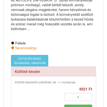
Az AUTOLIFE DW-5056OR "D" típusú kormányvédője
prémium minőségű, valódi bőrből készült, amely
nemcsak elegáns megjelenést, hanem kényelmes és
biztonságos fogást is biztosít. A kormányvédő szellőző
lyukacsos kialakításának köszönhetően a kezed hűvös
és száraz marad még hosszabb vezetés során is, ami
különösen ...
Fekete
Narancssárga
AUTOLIFE 00320
Termékoldal, referenciák
Külföldi készlet
Külföldi készletről szállítható, kb. +1 munkanap
4921 Ft