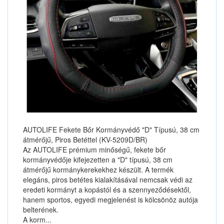
AUTOLIFE Fekete Bőr Kormányvédő "D" Típusú, 38 cm
átmérőjű, Piros Betéttel (KV-5209D/BR)
Az AUTOLIFE prémium minőségű, fekete bőr
kormányvédője kifejezetten a "D" típusú, 38 cm
átmérőjű kormánykerekekhez készült. A termék
elegáns, piros betétes kialakításával nemcsak védi az
eredeti kormányt a kopástól és a szennyeződésektől,
hanem sportos, egyedi megjelenést is kölcsönöz autója
belterének.
A korm...