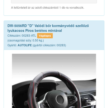
A feltüntetett ár az adott cikkszámból 1 db-ra vonatkozik.
DW-5056RD "D" Valódi bőr kormányvédő szellőző
lyukacsos Piros betétes mintával
Cikkszám: 00283-ATL
Vágólapra
(csomagolási súly: 0.50 kg.)
Gyártó:
(gyártói cikkszám: 00283)
AUTOLIFE