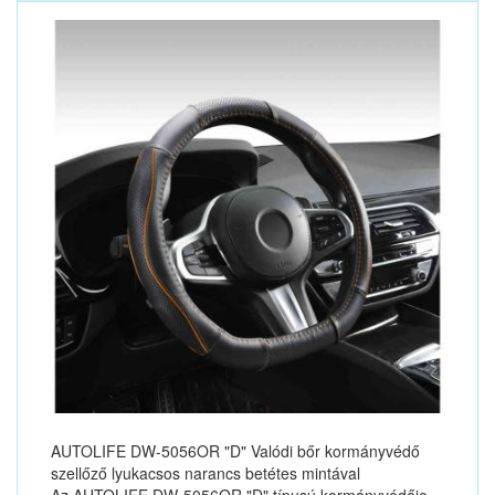
AUTOLIFE DW-5056OR "D" Valódi bőr kormányvédő
szellőző lyukacsos narancs betétes mintával