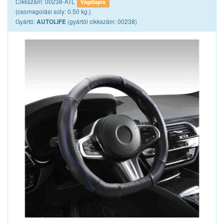
Cikkszám: 00238-ATL
Vágólapra
(csomagolási súly: 0.50 kg.)
Gyártó:
(gyártói cikkszám: 00238)
AUTOLIFE