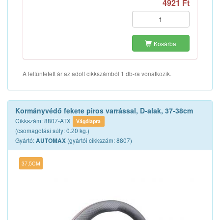
4921 Ft
Kosárba
A feltüntetett ár az adott cikkszámból 1 db-ra vonatkozik.
Kormányvédő fekete piros varrással, D-alak, 37-38cm
Cikkszám: 8807-ATX
Vágólapra
(csomagolási súly: 0.20 kg.)
Gyártó:
(gyártói cikkszám: 8807)
AUTOMAX
37,5CM