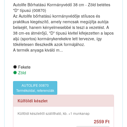
Autolife Bőrhatású Kormányvédő 38 cm - Zöld betétes
"D" típusú (00870)
Az Autolife bőrhatású kormányvédője stílusos és
praktikus kiegészítő, amely nemcsak megújítja autója
belsejét, hanem kényelmesebbé is teszi a vezetést. A
38 cm-es átmérőjű, "D" típusú kivitel kifejezetten a lapos
aljú (sportos) kormánykerekekre lett tervezve, így
tökéletesen illeszkedik azok formájához.
A termék anyaga kiváló m...
Fekete
Zöld
AUTOLIFE 00870
Termékoldal, referenciák
Külföldi készlet
Külföldi készletről szállítható, kb. +1 munkanap
2559 Ft