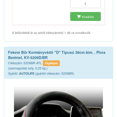
Kosárba
A feltüntetett ár az adott cikkszámból 1 db-ra vonatkozik.
Fekete Bőr Kormányvédő "D" Típusú 38cm átm. , Piros
Betéttel, KV-5209D/BR
Cikkszám: 5209BR-ATL
Vágólapra
(csomagolási súly: 0.25 kg.)
Gyártó:
(gyártói cikkszám: 5209BR)
AUTOLIFE