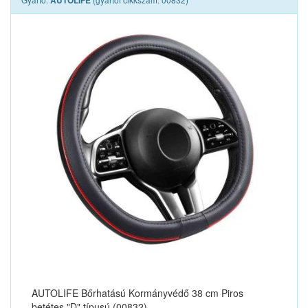
AUTOLIFE
AUTOLIFE Bőrhatású Kormányvédő 38 cm Piros
betétes "D" típusú (00832)