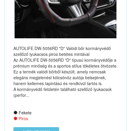
AUTOLIFE DW-5056RD "D" Valódi bőr kormányvédő
szellőző lyukacsos piros betétes mintával
Az AUTOLIFE DW-5056RD "D" típusú kormányvédője a
prémium minőség és a sportos stílus tökéletes ötvözete.
Ez a termék valódi bőrből készült, amely nemcsak
elegáns megjelenést kölcsönöz autója belsejének,
hanem kellemes tapintású és rendkívül tartós is.
A kormányvédő felületén található szellőző lyukacsok
(perfor...
Fekete
Piros