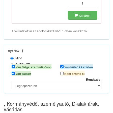
Kosárba
A feltüntetett ár az adott cikkszámból 1 db-ra vonatkozik.
Gyártók:
Mind
AUTOLIFE
Van Szigetszentmiklóson
Van külső készleten
AUTOMAX
Van Budán
Nem érhető el
Rendezés:
, Kormányvédő, személyautó, D-alak árak,
vásárlás