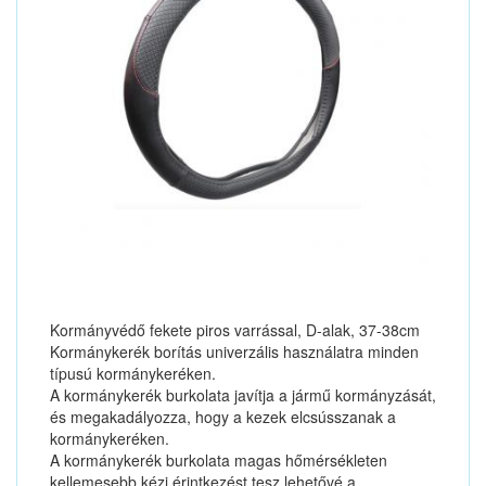
Kormányvédő fekete piros varrással, D-alak, 37-38cm
Kormánykerék borítás univerzális használatra minden
típusú kormánykeréken.
A kormánykerék burkolata javítja a jármű kormányzását,
és megakadályozza, hogy a kezek elcsússzanak a
kormánykeréken.
A kormánykerék burkolata magas hőmérsékleten
kellemesebb kézi érintkezést tesz lehetővé a