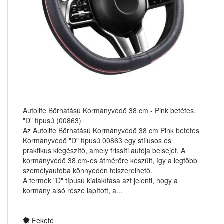
Autolife Bőrhatású Kormányvédő 38 cm - Pink betétes,
"D" típusú (00863)
Az Autolife Bőrhatású Kormányvédő 38 cm Pink betétes
Kormányvédő "D" típusú 00863 egy stílusos és
praktikus kiegészítő, amely frissíti autója belsejét. A
kormányvédő 38 cm-es átmérőre készült, így a legtöbb
személyautóba könnyedén felszerelhető.
A termék "D" típusú kialakítása azt jelenti, hogy a
kormány alsó része lapított, a...
Fekete