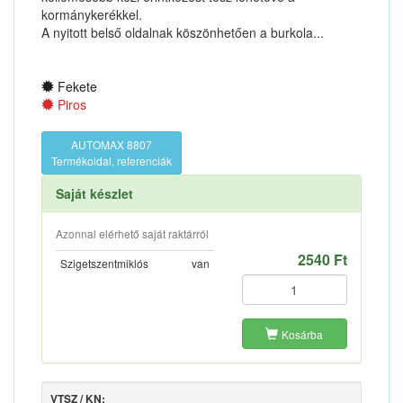
kormánykerékkel.
A nyitott belső oldalnak köszönhetően a burkola...
Fekete
Piros
AUTOMAX 8807
Termékoldal, referenciák
Saját készlet
Azonnal elérhető saját raktárról
2540 Ft
Szigetszentmiklós
van
Kosárba
VTSZ / KN: