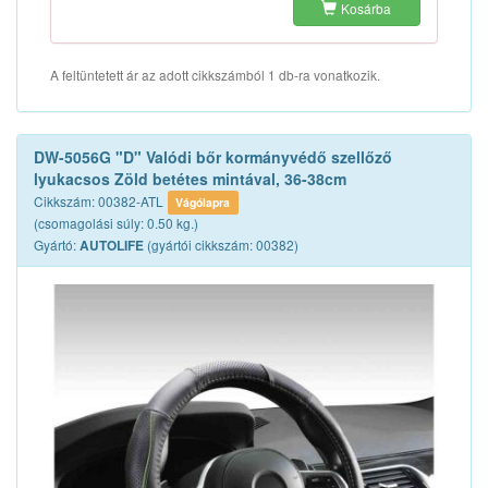
Kosárba
A feltüntetett ár az adott cikkszámból 1 db-ra vonatkozik.
DW-5056G "D" Valódi bőr kormányvédő szellőző
lyukacsos Zöld betétes mintával, 36-38cm
Cikkszám: 00382-ATL
Vágólapra
(csomagolási súly: 0.50 kg.)
Gyártó:
(gyártói cikkszám: 00382)
AUTOLIFE