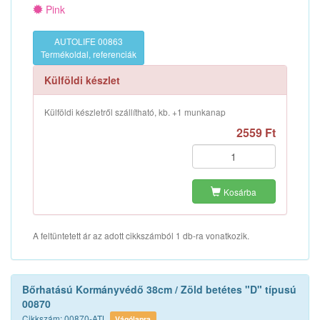
Pink
AUTOLIFE 00863
Termékoldal, referenciák
Külföldi készlet
Külföldi készletről szállítható, kb. +1 munkanap
2559 Ft
Kosárba
A feltüntetett ár az adott cikkszámból 1 db-ra vonatkozik.
Bőrhatású Kormányvédő 38cm / Zöld betétes "D" típusú
00870
Cikkszám: 00870-ATL
Vágólapra