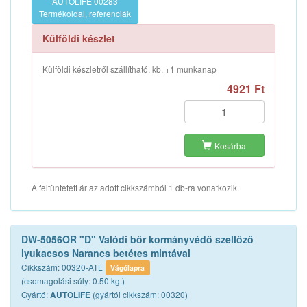
AUTOLIFE 00283
Termékoldal, referenciák
Külföldi készlet
Külföldi készletről szállítható, kb. +1 munkanap
4921 Ft
Kosárba
A feltüntetett ár az adott cikkszámból 1 db-ra vonatkozik.
DW-5056OR "D" Valódi bőr kormányvédő szellőző
lyukacsos Narancs betétes mintával
Cikkszám: 00320-ATL
Vágólapra
(csomagolási súly: 0.50 kg.)
Gyártó:
(gyártói cikkszám: 00320)
AUTOLIFE