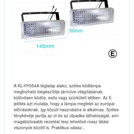
A KL-HY054A téglalap alakú, széles ködlámpa
megbízható kiegészítője járműve világításának,
különösen ködös, esős vagy szürkületi időben. Az E
jelölés azt mutatja, hogy a lámpa megfelel az európai
előírásoknak, így közúti használatra is alkalmas. Széles
fénykévéje javítja az út és az útpadka láthatóságát, ami
magabiztosabb vezetést tesz lehetővé rossz látási
viszonyok között is. Praktikus válasz...