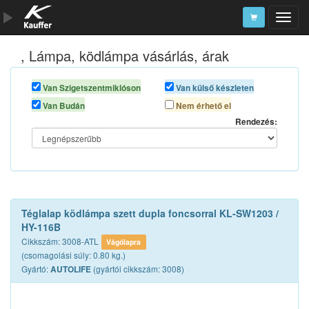
, Lámpa, ködlámpa vásárlás, árak
Szerszámkatalógus
Kosár
Van Szigetszentmiklóson
Van külső készleten
Van Budán
Nem érhető el
Alkatrészek
Rendezés:
Téglalap ködlámpa szett dupla foncsorral KL-SW1203 /
HY-116B
Cikkszám: 3008-ATL
Vágólapra
(csomagolási súly: 0.80 kg.)
Gyártó:
(gyártói cikkszám: 3008)
AUTOLIFE