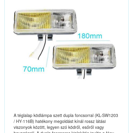
A téglalap ködlámpa szett dupla foncsorral (KL-SW1203
/ HY-116B) hatékony megoldást kínál rossz látási
viszonyok között, legyen szó ködről, esőről vagy