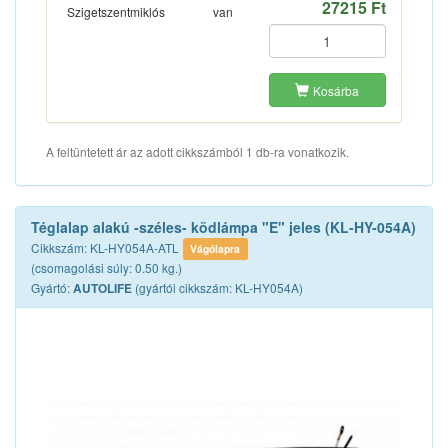
27215 Ft
Szigetszentmiklós
van
Kosárba
A feltüntetett ár az adott cikkszámból 1 db-ra vonatkozik.
Téglalap alakú -széles- ködlámpa "E" jeles (KL-HY-054A)
Cikkszám: KL-HY054A-ATL
Vágólapra
(csomagolási súly: 0.50 kg.)
Gyártó:
(gyártói cikkszám: KL-HY054A)
AUTOLIFE