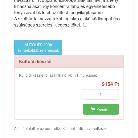
havazásról. A dupla foncsoros kialakítás javítja a fény
kihasználását, így koncentráltabb és egyenletesebb
fénycsóvát biztosít az úttest megvilágításához.
A szett tartalmazza a két téglalap alakú ködlámpát és a
szükséges szerelési kiegészítőket, í...
AUTOLIFE 3008
Termékoldal, referenciák
Külföldi készlet
Külföldi készletről szállítható, kb. +1 munkanap
9154 Ft
Kosárba
A feltüntetett ár az adott cikkszámból 1 db-ra vonatkozik.