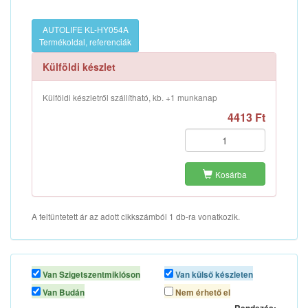
AUTOLIFE KL-HY054A
Termékoldal, referenciák
Külföldi készlet
Külföldi készletről szállítható, kb. +1 munkanap
4413 Ft
Kosárba
A feltüntetett ár az adott cikkszámból 1 db-ra vonatkozik.
Van Szigetszentmiklóson
Van külső készleten
Van Budán
Nem érhető el