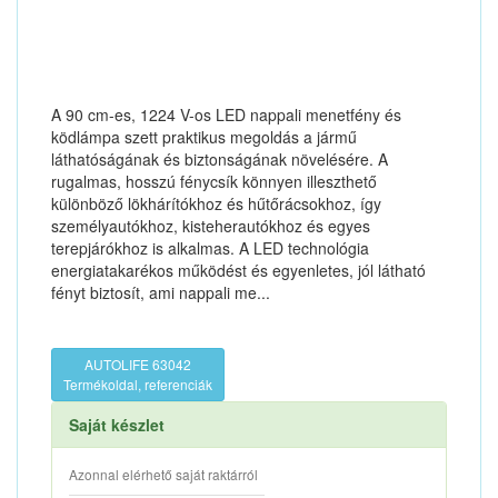
A 90 cm-es, 1224 V-os LED nappali menetfény és
ködlámpa szett praktikus megoldás a jármű
láthatóságának és biztonságának növelésére. A
rugalmas, hosszú fénycsík könnyen illeszthető
különböző lökhárítókhoz és hűtőrácsokhoz, így
személyautókhoz, kisteherautókhoz és egyes
terepjárókhoz is alkalmas. A LED technológia
energiatakarékos működést és egyenletes, jól látható
fényt biztosít, ami nappali me...
AUTOLIFE 63042
Termékoldal, referenciák
Saját készlet
Azonnal elérhető saját raktárról