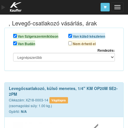
, Levegő-csatlakozó vásárlás, árak
Szerszámkatalógus
Kosár
Van Szigetszentmiklóson
Van külső készleten
Van Budán
Nem érhető el
Alkatrészek
Rendezés:
Levegőcsatlakozó, külső menetes, 1/4" KM OP20M SE2-
2PM
Cikkszám: XZ18-0003-14
Vágólapra
(csomagolási súly: 1.00 kg.)
Gyártó:
N/A