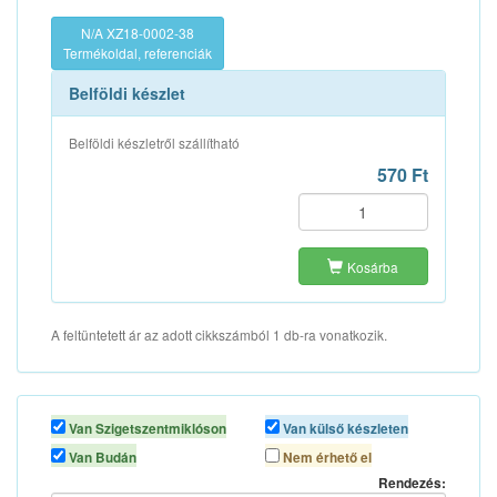
N/A XZ18-0002-38
Termékoldal, referenciák
Belföldi készlet
Belföldi készletről szállítható
570 Ft
Kosárba
A feltüntetett ár az adott cikkszámból 1 db-ra vonatkozik.
Van Szigetszentmiklóson
Van külső készleten
Van Budán
Nem érhető el
Rendezés: