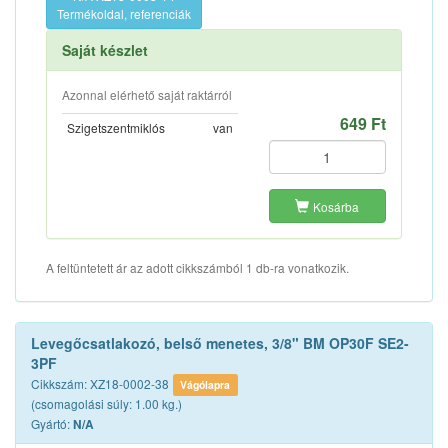
Termékoldal, referenciák
Saját készlet
Azonnal elérhető saját raktárról
649 Ft
Szigetszentmiklós
van
Kosárba
A feltüntetett ár az adott cikkszámból 1 db-ra vonatkozik.
Levegőcsatlakozó, belső menetes, 3/8" BM OP30F SE2-
3PF
Cikkszám: XZ18-0002-38
Vágólapra
(csomagolási súly: 1.00 kg.)
Gyártó:
N/A