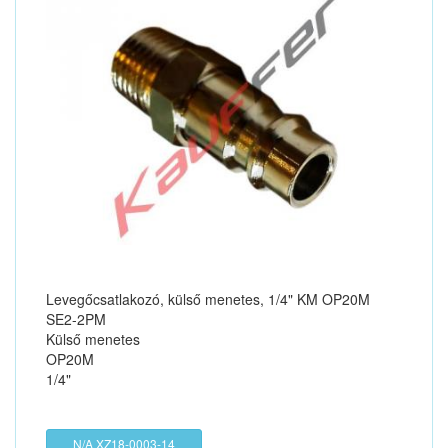
Levegőcsatlakozó, külső menetes, 1/4" KM OP20M
SE2-2PM
Külső menetes
OP20M
1/4"
N/A XZ18-0003-14