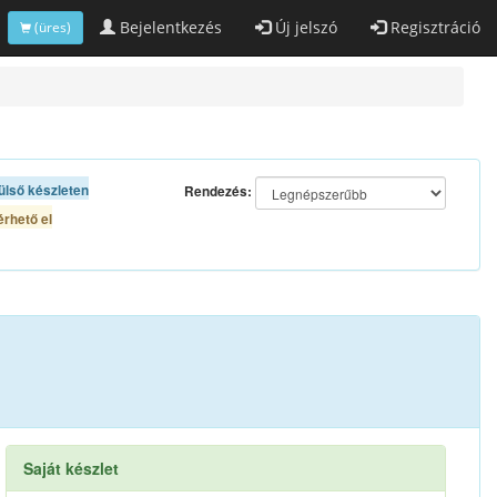
Bejelentkezés
Új jelszó
Regisztráció
(üres)
ülső készleten
Rendezés:
rhető el
Saját készlet