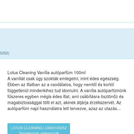
00252)
Lotus Cleaning Vanília autóparfüm 100ml
A vaníliát csak úgy szokták emlegetni, mint édes egészség.
Ebben az illatban az a csodálatos, hogy nemtől és kortól
függetlenül mindenkihez tud idomulni. A vanília autóparfümünk
fűszeres egyben mégis édes illat, ami csábításra ösztönőz és
magabiztossággal tölti el azt, akinek átjárja érzékszervét. Az
autóparfüm napi használatra lett tervezve, azaz az utazás...
LOTUS CLEANING LO400100252
Termékoldal, referenciák