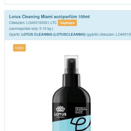
Lotus Cleaning Miami autóparfüm 100ml
Cikkszám: LO400100051-LTC
Vágólapra
(csomagolási súly: 0.10 kg.)
Gyártó:
(gyártói cikkszám: LO4001
LOTUS CLEANING (LOTUSCLEANING)
100ML