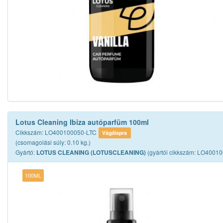
Lotus Cleaning Ibiza autóparfüm 100ml
Cikkszám: LO400100050-LTC
Vágólapra
(csomagolási súly: 0.10 kg.)
Gyártó:
(gyártói cikkszám: LO4001
LOTUS CLEANING (LOTUSCLEANING)
100ML