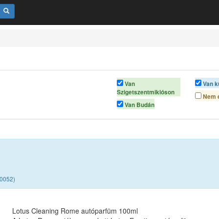
Van
Van k
Szigetszentmiklóson
Nem é
Van Budán
00052)
Lotus Cleaning Rome autóparfüm 100ml