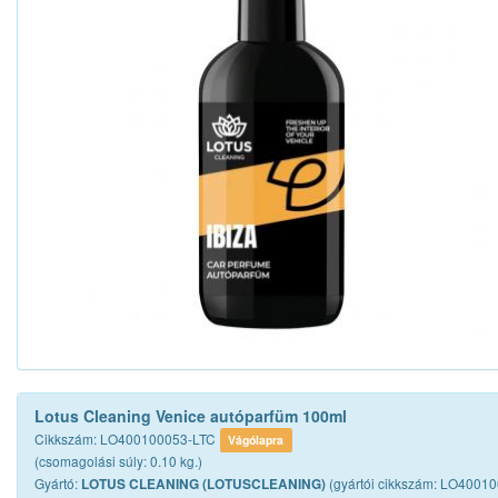
Lotus Cleaning Venice autóparfüm 100ml
Cikkszám: LO400100053-LTC
Vágólapra
(csomagolási súly: 0.10 kg.)
Gyártó:
(gyártói cikkszám: LO4001
LOTUS CLEANING (LOTUSCLEANING)