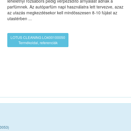
leheletnyi rózsabors pedig vérpezsdítő árnyalást adnak a
parfümnek. Az autóparfüm napi használatra lett tervezve, azaz
az utazás megkezdésekor kell mindösszesen 8-10 fújást az
utastérben ...
LOTUS CLEANING LO400100050
Termékoldal, referenciák
00053)