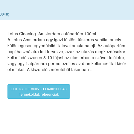
00048)
Lotus Cleaning Amsterdam autóparfüm 100ml
A Lotus Amsterdam egy igazi füstös, fűszeres vanília, amely
különlegesen egyedülálló illatával ámulatba ejt. Az autóparfüm
napi használatra lett tervezve, azaz az utazás megkezdésekor
kell mindösszesen 8-10 fújást az utastérben a szövet felületre,
vagy egy illatpárnára permetezni és az úton kellemes illat kísér
el minket. A kiszerelés méretéből fakadóan ...
LOTUS CLEANING LO400100048
Termékoldal, referenciák