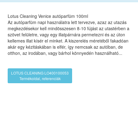
Lotus Cleaning Venice autóparfüm 100ml
Az autóparfüm napi használatra lett tervezve, azaz az utazás
megkezdésekor kell mindösszesen 8-10 fújást az utastérben a
szövet felületre, vagy egy illatpárnára permetezni és az úton
kellemes illat kísér el minket. A kiszerelés méretéből fakadóan
akár egy kézitáskában is elfér, így nemcsak az autóban, de
otthon, az irodában, vagy bárhol könnyedén használható...
LOTUS CLEANING LO400100053
Termékoldal, referenciák