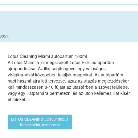
00051)
Lotus Cleaning Miami autóparfüm 100ml
A Lotus Miami a jól megszokott Lotus Flori autóparfüm
újragondolása. Az illat segítségével egy valóságos
virágkarnevál közepében találjuk magunkat. Az autóparfüm
napi használatra lett tervezve, azaz az utazás megkezdésekor
kell mindösszesen 8-10 fújást az utastérben a szövet felületre,
vagy egy illatpárnára permetezni és az úton kellemes illat kísér
el minket...
LOTUS CLEANING LO400100051
Termékoldal, referenciák