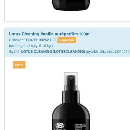
Lotus Cleaning Vanília autóparfüm 100ml
Cikkszám: LO400100252-LTC
Vágólapra
(csomagolási súly: 0.10 kg.)
Gyártó:
(gyártói cikkszám: LO4001
LOTUS CLEANING (LOTUSCLEANING)
100ML