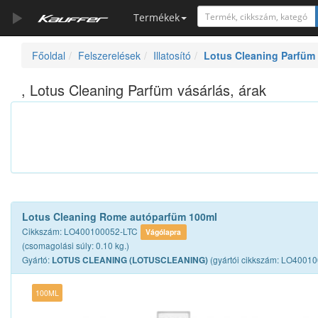
Termékek
Főoldal
Felszerelések
Illatosító
Lotus Cleaning Parfüm
Szerszámkatalógus
Kosár
, Lotus Cleaning Parfüm vásárlás, árak
Alkatrészek
Lotus Cleaning Rome autóparfüm 100ml
Cikkszám: LO400100052-LTC
Vágólapra
(csomagolási súly: 0.10 kg.)
Gyártó:
(gyártói cikkszám: LO4001
LOTUS CLEANING (LOTUSCLEANING)
100ML