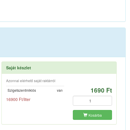
Saját készlet
Azonnal elérhető saját raktárról
1690 Ft
Szigetszentmiklós
van
16900 Ft/liter
Kosárba