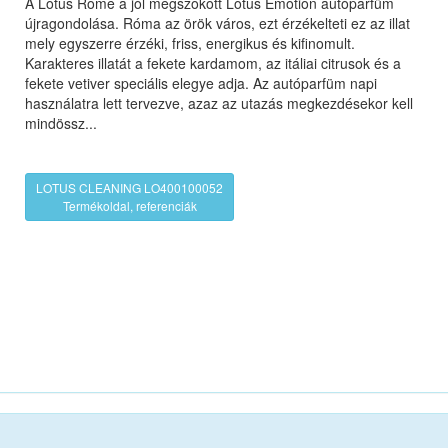
A Lotus Rome a jól megszokott Lotus Emotion autóparfüm
újragondolása. Róma az örök város, ezt érzékelteti ez az illat
mely egyszerre érzéki, friss, energikus és kifinomult.
Karakteres illatát a fekete kardamom, az itáliai citrusok és a
fekete vetiver speciális elegye adja. Az autóparfüm napi
használatra lett tervezve, azaz az utazás megkezdésekor kell
mindössz...
LOTUS CLEANING LO400100052
Termékoldal, referenciák