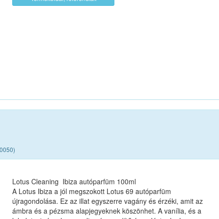
00050)
Lotus Cleaning Ibiza autóparfüm 100ml
A Lotus Ibiza a jól megszokott Lotus 69 autóparfüm
újragondolása. Ez az illat egyszerre vagány és érzéki, amit az
ámbra és a pézsma alapjegyeknek köszönhet. A vanília, és a