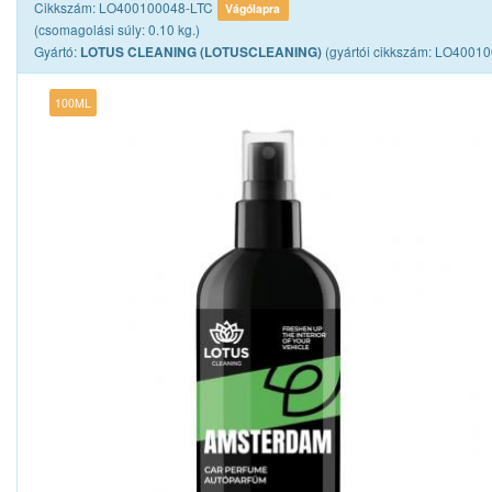
Cikkszám: LO400100048-LTC
Vágólapra
(csomagolási súly: 0.10 kg.)
Gyártó:
(gyártói cikkszám: LO4001
LOTUS CLEANING (LOTUSCLEANING)
100ML