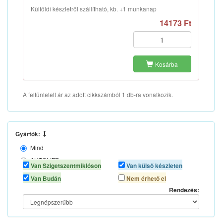
Külföldi készletről szállítható, kb. +1 munkanap
14173 Ft
Kosárba
A feltüntetett ár az adott cikkszámból 1 db-ra vonatkozik.
Gyártók:
Mind
AUTOLIFE
Van Szigetszentmiklóson
Van külső készleten
BOTTARI
Van Budán
Nem érhető el
Rendezés: