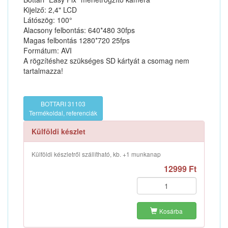
Kijelző: 2,4" LCD
Látószög: 100°
Alacsony felbontás: 640*480 30fps
Magas felbontás 1280*720 25fps
Formátum: AVI
A rögzítéshez szükséges SD kártyát a csomag nem
tartalmazza!
BOTTARI 31103
Termékoldal, referenciák
Külföldi készlet
Külföldi készletről szállítható, kb. +1 munkanap
12999 Ft
Kosárba