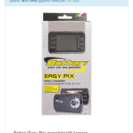
Gyártó:
(gyártói cikkszám: 31103)
BOTTARI
Bottari "Easy Pix" menetrögzítő kamera