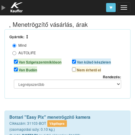
, Menetrögzítő vásárlás, árak
Szerszámkatalógus
Kosár
Gyártók:
Mind
Alkatrészek
AUTOLIFE
BOTTARI
Van Szigetszentmiklóson
Van külső készleten
Van Budán
Nem érhető el
Rendezés:
Bottari "Easy Pix" menetrögzítő kamera
Cikkszám: 31103-BOT
Vágólapra
(csomagolási súly: 0.10 kg.)