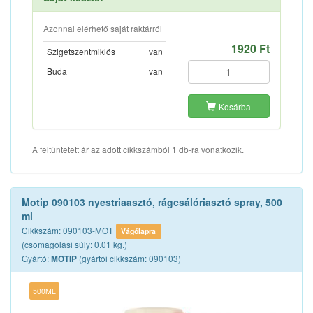
Azonnal elérhető saját raktárról
1920 Ft
Szigetszentmiklós
van
Buda
van
Kosárba
A feltüntetett ár az adott cikkszámból 1 db-ra vonatkozik.
Motip 090103 nyestriaasztó, rágcsálóriasztó spray, 500
ml
Cikkszám: 090103-MOT
Vágólapra
(csomagolási súly: 0.01 kg.)
Gyártó:
(gyártói cikkszám: 090103)
MOTIP
500ML