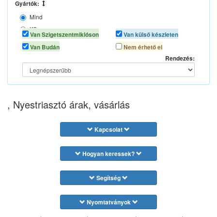
Gyártók:
Mind
K2
Van Szigetszentmiklóson
Van külső készleten
KUNAGONE
Van Budán
Nem érhető el
MOTIP
Rendezés:
, Nyestriasztó árak, vásárlás
Kapcsolat
Hogyan keressek?
Segítség
Nyomtatványok