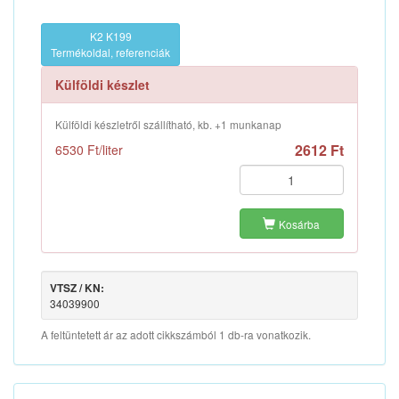
K2 K199
Termékoldal, referenciák
Külföldi készlet
Külföldi készletről szállítható, kb. +1 munkanap
2612 Ft
6530 Ft/liter
Kosárba
VTSZ / KN:
34039900
A feltüntetett ár az adott cikkszámból 1 db-ra vonatkozik.