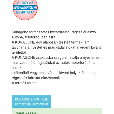
Kunagone természetes nyestriasztó, rágcsálóriasztó
autóba, tetőtérbe, padlásra
A KUNAGONE egy alaposan tesztelt termék, ami
távoltarja a nyestet és más vadállatokat a védeni kívánt
területtől.
A KUNAGONE zsákocska szaga elriasztja a nyestet és
más vadon élő rágcsálókat az autók motorteréből, a
házak
tetőteréből vagy más, védeni kívánt helyekről, ahol a
rágcsálók károkat okozhatnak.
A termék termé...
KUNAGONE K001-KUN
Termékoldal, referenciák
Saját készlet