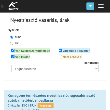
, Nyestriasztó vásárlás, árak
Szerszámkatalógus
Kosár
Gyártók:
Mind
Alkatrészek
K2
KUNAGONE
Van Szigetszentmiklóson
Van külső készleten
MOTIP
Van Budán
Nem érhető el
Rendezés:
Kunagone természetes nyestriasztó, rágcsálóriasztó
autóba, tetőtérbe, padlásra
Cikkszám: K001-KUN
Vágólapra