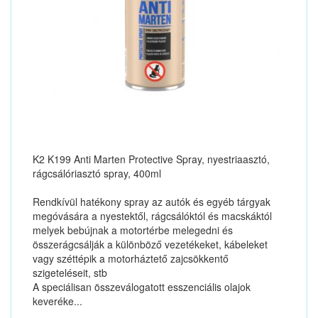
K2 K199 Anti Marten Protective Spray, nyestriaasztó,
rágcsálóriasztó spray, 400ml
Rendkívül hatékony spray az autók és egyéb tárgyak
megóvására a nyestektől, rágcsálóktól és macskáktól
melyek bebújnak a motortérbe melegedni és
összerágcsálják a különböző vezetékeket, kábeleket
vagy széttépik a motorháztető zajcsökkentő
szigeteléseit, stb
A speciálisan összeválogatott esszenciális olajok
keveréke...