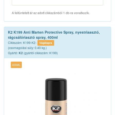
A feltüntetett ár az adott cikkszámból 1 db-ra vonatkozik.
K2 K199 Anti Marten Protective Spray, nyestriaasztó,
rágcsálóriasztó spray, 400ml
Cikkszám: K199-K2-
Vágólapra
(csomagolási súly: 0.40 kg.)
Gyártó:
(gyártói cikkszám: K199)
K2
400ML