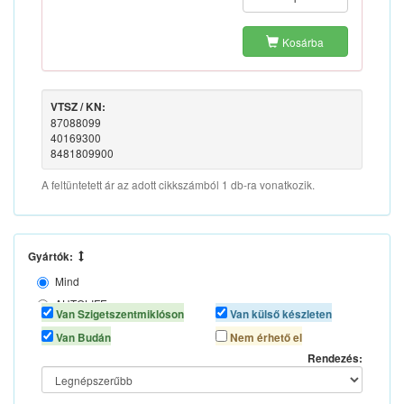
Kosárba
VTSZ / KN:
87088099
40169300
8481809900
A feltüntetett ár az adott cikkszámból 1 db-ra vonatkozik.
Gyártók:
Mind
AUTOLIFE
Van Szigetszentmiklóson
Van külső készleten
CORONA
Van Budán
Nem érhető el
VALEO
Rendezés:
VERKE