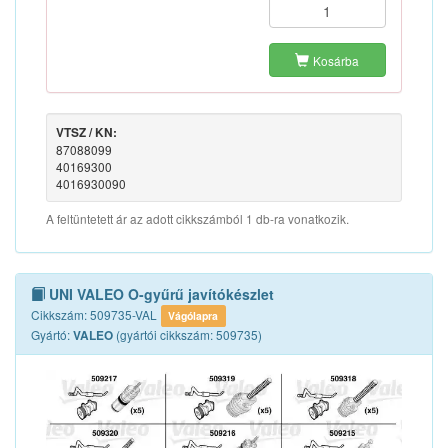
Kosárba
VTSZ / KN:
87088099
40169300
4016930090
A feltüntetett ár az adott cikkszámból 1 db-ra vonatkozik.
UNI VALEO O-gyűrű javítókészlet
Cikkszám: 509735-VAL
Vágólapra
Gyártó:
(gyártói cikkszám: 509735)
VALEO