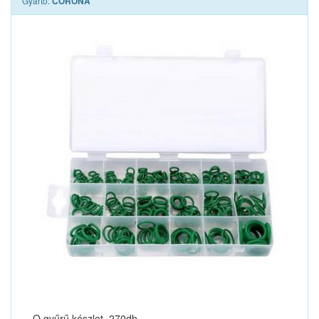
Gyártó:
CORONA
O gyűrű készlet, 270db