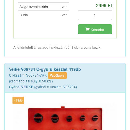
2499 Ft
Szigetszentmiklós
van
Buda
van
Kosárba
A feltüntetett ár az adott cikkszámból 1 db-ra vonatkozik.
Verke V06734 O-gyűrű készlet 419db
Cikkszám: V06734-VRK
Vágólapra
(csomagolási súly: 0.50 kg.)
Gyártó:
(gyártói cikkszám: V06734)
VERKE
419db