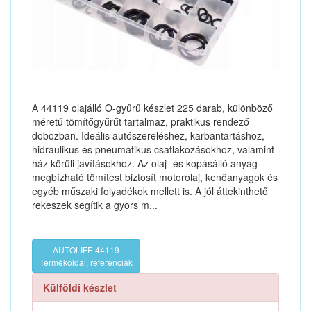
A 44119 olajálló O-gyűrű készlet 225 darab, különböző
méretű tömítőgyűrűt tartalmaz, praktikus rendező
dobozban. Ideális autószereléshez, karbantartáshoz,
hidraulikus és pneumatikus csatlakozásokhoz, valamint
ház körüli javításokhoz. Az olaj- és kopásálló anyag
megbízható tömítést biztosít motorolaj, kenőanyagok és
egyéb műszaki folyadékok mellett is. A jól áttekinthető
rekeszek segítik a gyors m...
AUTOLIFE 44119
Termékoldal, referenciák
Külföldi készlet