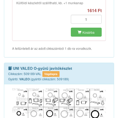
Külföldi készletről szállítható, kb. +1 munkanap
1614 Ft
Kosárba
A feltüntetett ár az adott cikkszámból 1 db-ra vonatkozik.
UNI VALEO O-gyűrű javítókészlet
Cikkszám: 509189-VAL
Vágólapra
Gyártó:
(gyártói cikkszám: 509189)
VALEO