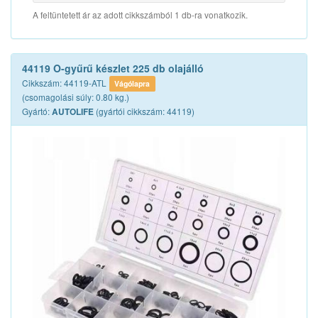
A feltüntetett ár az adott cikkszámból 1 db-ra vonatkozik.
44119 O-gyűrű készlet 225 db olajálló
Cikkszám: 44119-ATL
Vágólapra
(csomagolási súly: 0.80 kg.)
Gyártó:
(gyártói cikkszám: 44119)
AUTOLIFE