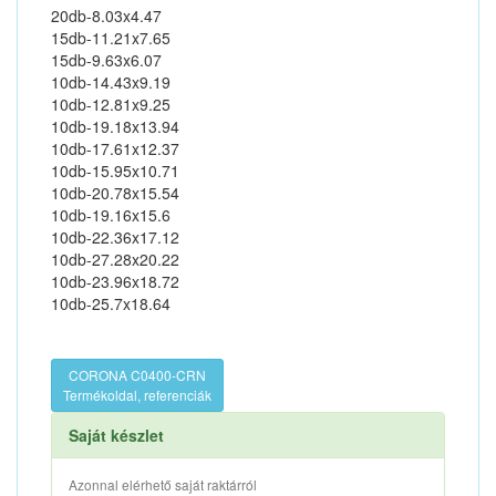
20db-8.03x4.47
15db-11.21x7.65
15db-9.63x6.07
10db-14.43x9.19
10db-12.81x9.25
10db-19.18x13.94
10db-17.61x12.37
10db-15.95x10.71
10db-20.78x15.54
10db-19.16x15.6
10db-22.36x17.12
10db-27.28x20.22
10db-23.96x18.72
10db-25.7x18.64
CORONA C0400-CRN
Termékoldal, referenciák
Saját készlet
Azonnal elérhető saját raktárról