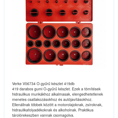
Verke V06734 O-gyűrű készlet 419db
419 darabos gumi O-gyűrű készlet. Ezek a tömítések
hidraulikus munkákhoz alkalmasak, elengedhetetlenek
menetes csatlakozásokhoz és autójavításokhoz.
Ellenállnak többek között a motorolajoknak, zsíroknak,
hidraulikafolyadékoknak és alkoholnak. Praktikus
tárolórekeszben vannak csomagolva.