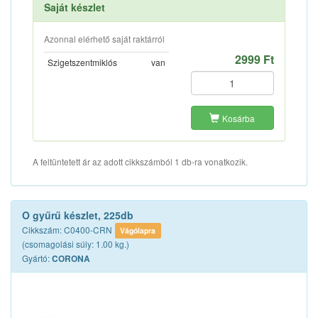
Saját készlet
Azonnal elérhető saját raktárról
2999 Ft
Szigetszentmiklós
van
Kosárba
A feltüntetett ár az adott cikkszámból 1 db-ra vonatkozik.
O gyűrű készlet, 225db
Cikkszám: C0400-CRN
Vágólapra
(csomagolási súly: 1.00 kg.)
Gyártó:
CORONA