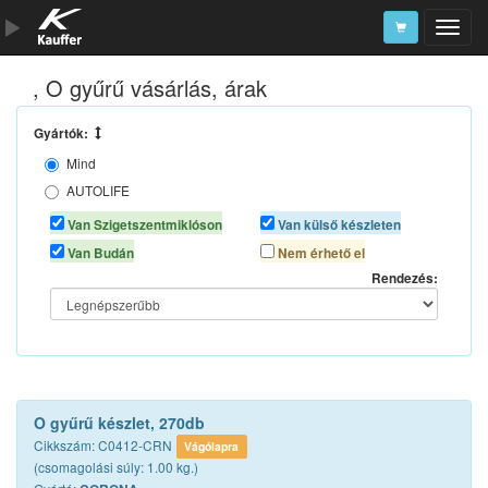
, O gyűrű vásárlás, árak
Szerszámkatalógus
Kosár
Gyártók:
Mind
Alkatrészek
AUTOLIFE
CORONA
Van Szigetszentmiklóson
Van külső készleten
VALEO
Van Budán
Nem érhető el
VERKE
Rendezés:
O gyűrű készlet, 270db
Cikkszám: C0412-CRN
Vágólapra
(csomagolási súly: 1.00 kg.)