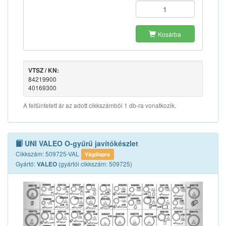
Kosárba
VTSZ / KN:
84219900
40169300
A feltüntetett ár az adott cikkszámból 1 db-ra vonatkozik.
UNI VALEO O-gyűrű javítókészlet
Cikkszám: 509725-VAL
Vágólapra
Gyártó:
(gyártói cikkszám: 509725)
VALEO