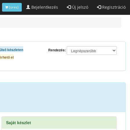
Bejelentkezés
Új jelszó
Regisztráció
(üres)
ülső készleten
Rendezés:
rhető el
Saját készlet