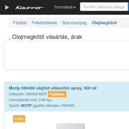
Termékek
Főoldal
Felszerelések
Szervizanyag
Olajmegkötő
Szerszámkatalógus
Kosár
, Olajmegkötő vásárlás, árak
Alkatrészek
Motip 090400 olajfolt eltávolító spray, 500 ml
Cikkszám: 090400-MOT
Vágólapra
(csomagolási súly: 0.60 kg.)
Gyártó:
(gyártói cikkszám: 090400)
MOTIP
500ML