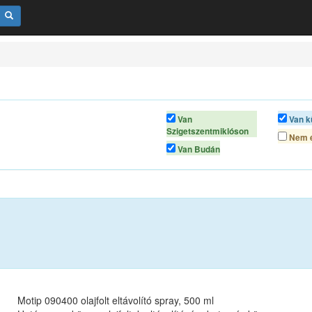
Van
Van k
Szigetszentmiklóson
Nem é
Van Budán
Motip 090400 olajfolt eltávolító spray, 500 ml