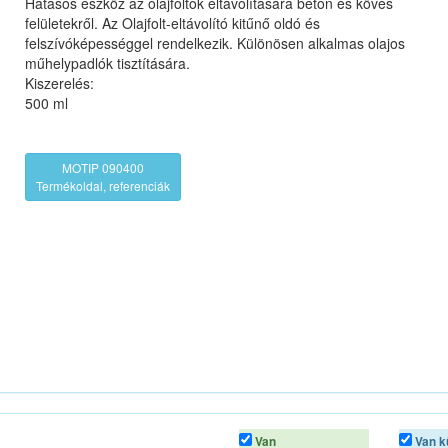
Hatásos eszköz az olajfoltok eltávolítására beton és köves
felületekről. Az Olajfolt-eltávolító kitűnő oldó és
felszívóképességgel rendelkezik. Különösen alkalmas olajos
műhelypadlók tisztítására.
Kiszerelés:
500 ml
MOTIP 090400
Termékoldal, referenciák
Van
Van k