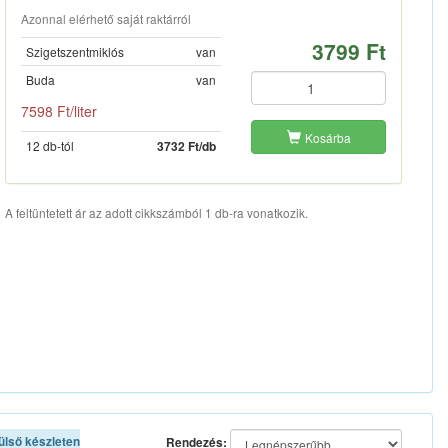
Azonnal elérhető saját raktárról
3799 Ft
Szigetszentmiklós
van
Buda
van
7598 Ft/liter
Kosárba
12 db-tól
3732 Ft/db
A feltüntetett ár az adott cikkszámból 1 db-ra vonatkozik.
ülső készleten
Rendezés: