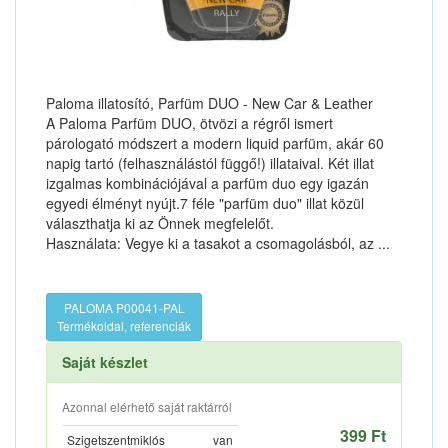
Paloma illatosító, Parfüm DUO - New Car & Leather
A Paloma Parfüm DUO, ötvözi a régről ismert
párologató módszert a modern liquid parfüm, akár 60
napig tartó (felhasználástól függő!) illataival. Két illat
izgalmas kombinációjával a parfüm duo egy igazán
egyedi élményt nyújt.7 féle "parfüm duo" illat közül
választhatja ki az Önnek megfelelőt.
Használata: Vegye ki a tasakot a csomagolásból, az ...
PALOMA P00041-PAL
Termékoldal, referenciák
Saját készlet
Azonnal elérhető saját raktárról
399 Ft
Szigetszentmiklós
van