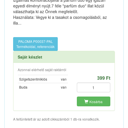
izgalmas kombinációjával a parfüm duo egy igazán
egyedi élményt nyújt.7 féle "parfüm duo" illat közül
választhatja ki az Önnek megfelelőt.
Használata: Vegye ki a tasakot a csomagolásból, az
illa...
PALOMA P00037-PAL
Termékoldal, referenciák
Saját készlet
Azonnal elérhető saját raktárról
399 Ft
Szigetszentmiklós
van
Buda
van
Kosárba
A feltüntetett ár az adott cikkszámból 1 db-ra vonatkozik.