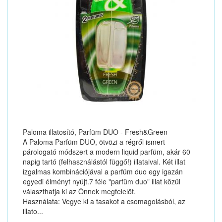
Paloma illatosító, Parfüm DUO - Fresh&Green
A Paloma Parfüm DUO, ötvözi a régről ismert
párologató módszert a modern liquid parfüm, akár 60
napig tartó (felhasználástól függő!) illataival. Két illat
izgalmas kombinációjával a parfüm duo egy igazán
egyedi élményt nyújt.7 féle "parfüm duo" illat közül
választhatja ki az Önnek megfelelőt.
Használata: Vegye ki a tasakot a csomagolásból, az
illato...