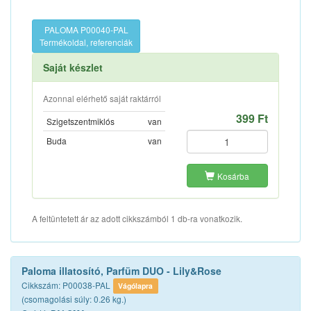
PALOMA P00040-PAL
Termékoldal, referenciák
Saját készlet
Azonnal elérhető saját raktárról
399 Ft
Szigetszentmiklós
van
Buda
van
Kosárba
A feltüntetett ár az adott cikkszámból 1 db-ra vonatkozik.
Paloma illatosító, Parfüm DUO - Lily&Rose
Cikkszám: P00038-PAL
Vágólapra
(csomagolási súly: 0.26 kg.)