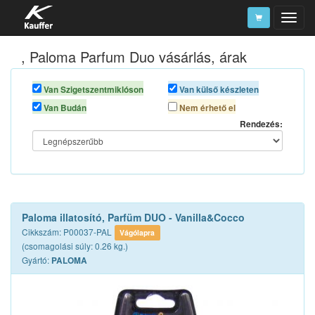
, Paloma Parfum Duo vásárlás, árak
Szerszámkatalógus
Kosár
Van Szigetszentmiklóson
Van külső készleten
Van Budán
Nem érhető el
Alkatrészek
Rendezés:
Paloma illatosító, Parfüm DUO - Vanilla&Cocco
Cikkszám: P00037-PAL
Vágólapra
(csomagolási súly: 0.26 kg.)
Gyártó:
PALOMA