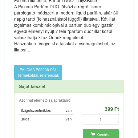
Paloma illatosító, Parfüm DUO - Lily&Rose
A Paloma Parfüm DUO, ötvözi a régről ismert
párologató módszert a modern liquid parfüm, akár 60
napig tartó (felhasználástól függő!) illataival. Két illat
izgalmas kombinációjával a parfüm duo egy igazán
egyedi élményt nyújt.7 féle "parfüm duo" illat közül
választhatja ki az Önnek megfelelőt.
Használata: Vegye ki a tasakot a csomagolásból, az
illatosí...
PALOMA P00038-PAL
Termékoldal, referenciák
Saját készlet
Azonnal elérhető saját raktárról
399 Ft
Szigetszentmiklós
van
Buda
van
Kosárba