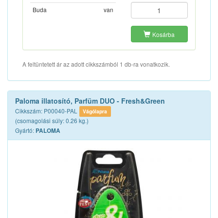
Buda
van
Kosárba
A feltüntetett ár az adott cikkszámból 1 db-ra vonatkozik.
Paloma illatosító, Parfüm DUO - Fresh&Green
Cikkszám: P00040-PAL
Vágólapra
(csomagolási súly: 0.26 kg.)
Gyártó:
PALOMA