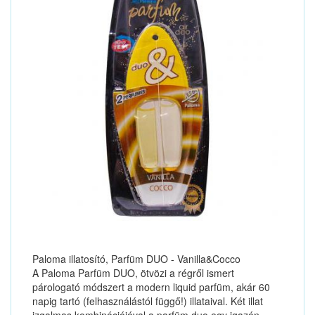
Paloma illatosító, Parfüm DUO - Vanilla&Cocco
A Paloma Parfüm DUO, ötvözi a régről ismert
párologató módszert a modern liquid parfüm, akár 60
napig tartó (felhasználástól függő!) illataival. Két illat