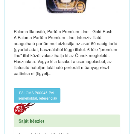
Paloma illatosító, Parfüm Premium Line - Gold Rush
A Paloma Parfüm Premium Line, intenzív illatú,
adagolható parfümmel biztosítja az akár 60 napig tartó
(gyártói adat, használattól függ) illatot. 6 féle "premium
line" illat közül választhatja ki az Önnek megfelelőt.
Használata: Vegye ki a tasakot a csomagolásból, az
illatosító hátulján található perforált műanyag részt
pattintsa el (figyelj...
PALOMA P00045-PAL
Termékoldal, referenciák
Saját készlet