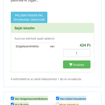
pattintsa el (figye...
PALOMA P00048-PAL
Termékoldal, referenciák
Saját készlet
Azonnal elérhető saját raktárról
434 Ft
Szigetszentmiklós
van
Kosárba
A feltüntetett ár az adott cikkszámból 1 db-ra vonatkozik.
Van Szigetszentmiklóson
Van külső készleten
Van Budán
Nem érhető el