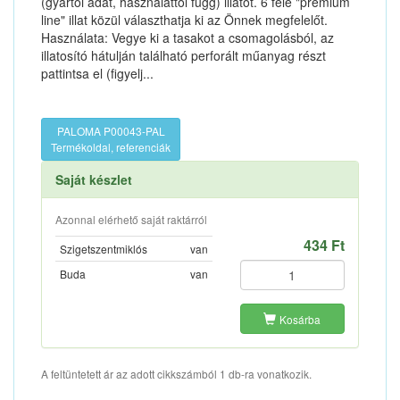
(gyártói adat, használattól függ) illatot. 6 féle "premium
line" illat közül választhatja ki az Önnek megfelelőt.
Használata: Vegye ki a tasakot a csomagolásból, az
illatosító hátulján található perforált műanyag részt
pattintsa el (figyelj...
PALOMA P00043-PAL
Termékoldal, referenciák
Saját készlet
Azonnal elérhető saját raktárról
434 Ft
Szigetszentmiklós
van
Buda
van
Kosárba
A feltüntetett ár az adott cikkszámból 1 db-ra vonatkozik.