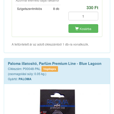
Azonnal elérhető saját raktárról
330 Ft
Szigetszentmiklós
8 db
Kosárba
A feltüntetett ár az adott cikkszámból 1 db-ra vonatkozik.
Paloma illatosító, Parfüm Premium Line - Blue Lagoon
Cikkszám: P00048-PAL
Vágólapra
(csomagolási súly: 0.05 kg.)
Gyártó:
PALOMA