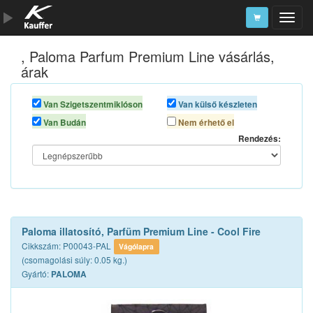
, Paloma Parfum Premium Line vásárlás,
Szerszámkatalógus
árak
Kosár
Van Szigetszentmiklóson
Van külső készleten
Alkatrészek
Van Budán
Nem érhető el
Rendezés:
Paloma illatosító, Parfüm Premium Line - Cool Fire
Cikkszám: P00043-PAL
Vágólapra
(csomagolási súly: 0.05 kg.)
Gyártó:
PALOMA