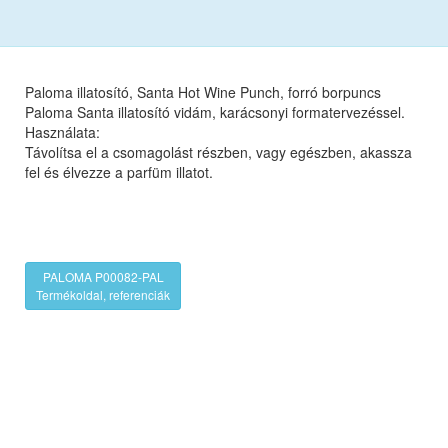
Paloma illatosító, Santa Hot Wine Punch, forró borpuncs
Paloma Santa illatosító vidám, karácsonyi formatervezéssel.
Használata:
Távolítsa el a csomagolást részben, vagy egészben, akassza
fel és élvezze a parfüm illatot.
PALOMA P00082-PAL
Termékoldal, referenciák