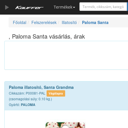
Termékek
Főoldal
Felszerelések
Illatosító
Paloma Santa
Szerszámkatalógus
Kosár
, Paloma Santa vásárlás, árak
Alkatrészek
Paloma illatosító, Santa Grandma
Cikkszám: P00081-PAL
Vágólapra
(csomagolási súly: 0.10 kg.)
Gyártó:
PALOMA