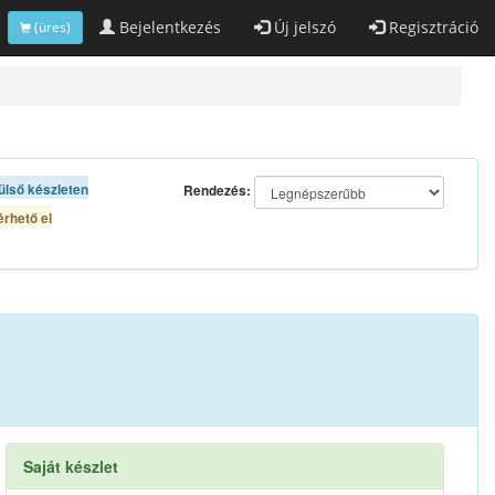
Bejelentkezés
Új jelszó
Regisztráció
(üres)
ülső készleten
Rendezés:
rhető el
Saját készlet