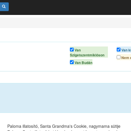
Van
Van k
Szigetszentmiklóson
Nem é
Van Budán
Paloma illatosító, Santa Grandma's Cookie, nagymama sütije