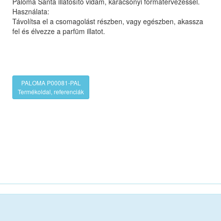
Paloma Santa illatosító vidám, karácsonyi formatervezéssel.
Használata:
Távolítsa el a csomagolást részben, vagy egészben, akassza
fel és élvezze a parfüm illatot.
PALOMA P00081-PAL
Termékoldal, referenciák