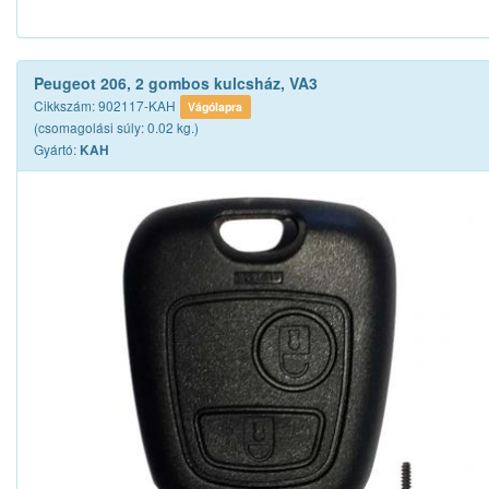
Peugeot 206, 2 gombos kulcsház, VA3
Cikkszám: 902117-KAH
Vágólapra
(csomagolási súly: 0.02 kg.)
Gyártó:
KAH