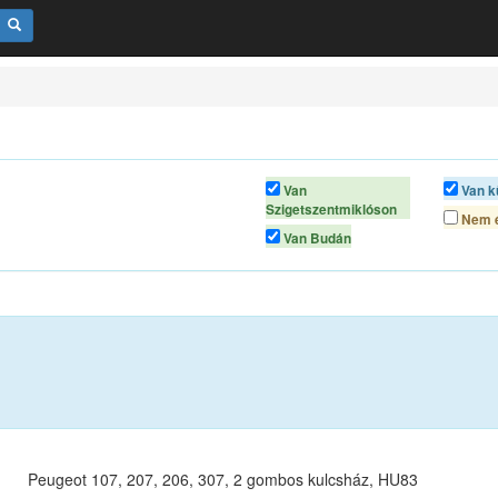
Van
Van k
Szigetszentmiklóson
Nem é
Van Budán
Peugeot 107, 207, 206, 307, 2 gombos kulcsház, HU83