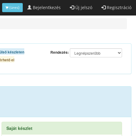
Bejelentkezés
Új jelszó
Regisztráció
(üres)
ülső készleten
Rendezés:
rhető el
Saját készlet