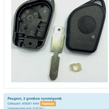
Peugeot, 2 gombos nyomógomb
Cikkszám: 409351-KAH
Vágólapra
(csomagolási súly: 0.02 kg.)