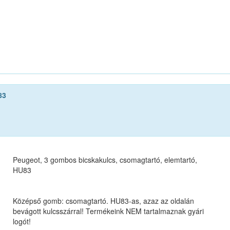
83
Peugeot, 3 gombos bicskakulcs, csomagtartó, elemtartó,
HU83
Középső gomb: csomagtartó. HU83-as, azaz az oldalán
bevágott kulcsszárral! Termékeink NEM tartalmaznak gyári
logót!