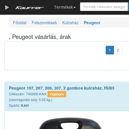
Termékek
Főoldal
Felszerelések
Kulcsház
Peugeot
Szerszámkatalógus
Kosár
, Peugeot vásárlás, árak
Alkatrészek
1
2
Peugeot 107, 207, 206, 307, 2 gombos kulcsház, HU83
Cikkszám: 745956-KAH
Vágólapra
(csomagolási súly: 0.02 kg.)
Gyártó:
KAH