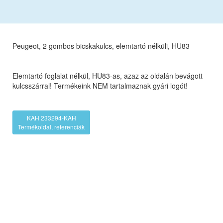
Peugeot, 2 gombos bicskakulcs, elemtartó nélküli, HU83
Elemtartó foglalat nélkül, HU83-as, azaz az oldalán bevágott
kulcsszárral! Termékeink NEM tartalmaznak gyári logót!
KAH 233294-KAH
Termékoldal, referenciák