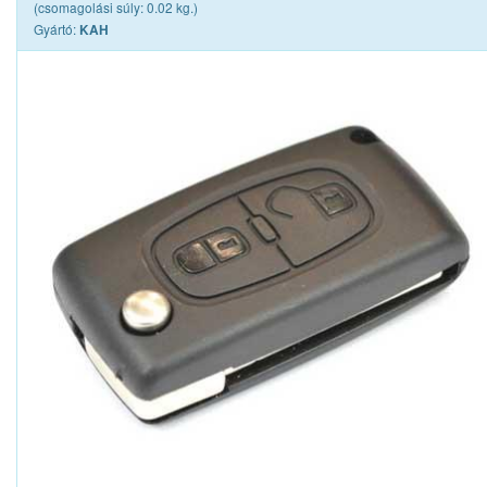
(csomagolási súly: 0.02 kg.)
Gyártó:
KAH