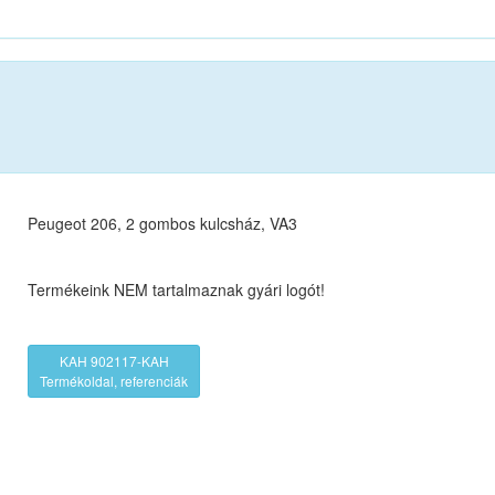
Peugeot 206, 2 gombos kulcsház, VA3
Termékeink NEM tartalmaznak gyári logót!
KAH 902117-KAH
Termékoldal, referenciák