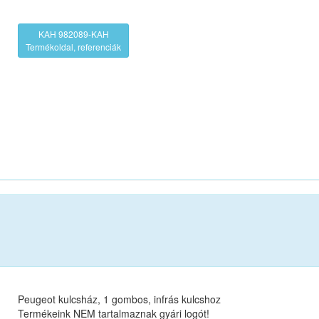
KAH 982089-KAH
Termékoldal, referenciák
Peugeot kulcsház, 1 gombos, infrás kulcshoz
Termékeink NEM tartalmaznak gyári logót!