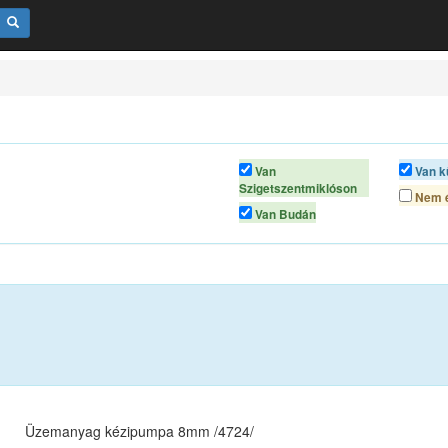
Van
Van k
Szigetszentmiklóson
Nem é
Van Budán
Üzemanyag kézipumpa 8mm /4724/