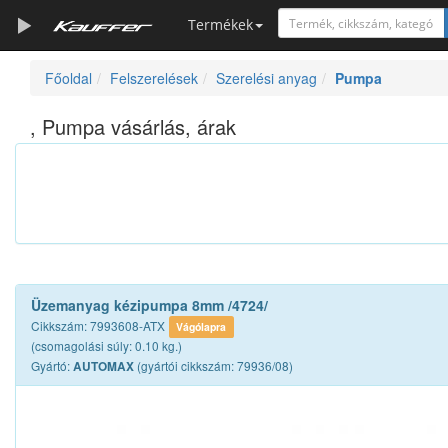
Termékek
Főoldal
Felszerelések
Szerelési anyag
Pumpa
Szerszámkatalógus
Kosár
, Pumpa vásárlás, árak
Alkatrészek
Üzemanyag kézipumpa 8mm /4724/
Cikkszám: 7993608-ATX
Vágólapra
(csomagolási súly: 0.10 kg.)
Gyártó:
(gyártói cikkszám: 79936/08)
AUTOMAX