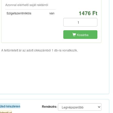
Azonnal elérhető saját raktárról
1476 Ft
Szigetszentmiklós
van
Kosárba
A feltüntetett ár az adott cikkszámból 1 db-ra vonatkozik.
ülső készleten
Rendezés:
rhető el