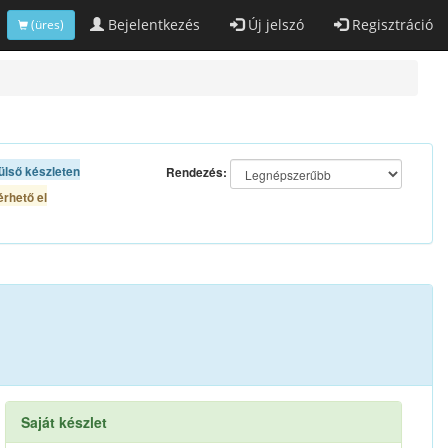
Bejelentkezés
Új jelszó
Regisztráció
(üres)
ülső készleten
Rendezés:
rhető el
Saját készlet