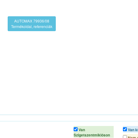
AUTOMAX 79936/08
Termékoldal, referenciák
Van
Van k
Szigetszentmiklóson
Nem é