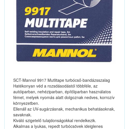
SCT-Mannol 9917 Mutlitape turbócső-bandázsszalag
Hatékonyan véd a rozsdásodástól többféle, az
autóiparban, nehéziparban, építőiparban használatos
fémet, melyek nyomás alatt dolgoznak nedves, korrozív
környezetben.
Ellenáll az UV-sugárzásnak, mechanikus behatásoknak,
savaknak.
Kiváló szigetelő tulajdonságokkal rendelkezik.
Alkalmas a lyukas, repedt turbócsövek ideiglenes