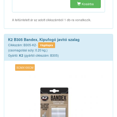
Kosárba
A feltüntetett ár az adott cikkszámból 1 db-ra vonatkozik.
K2 B305 Bandex, Kipufogó javító szalag
Cikkszám: B305-K2-
Vágólapra
(csomagolási súly: 0.20 kg.)
Gyártó:
(gyártói cikkszám: B305)
K2
5CMX100CM