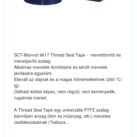
SCT-Mannol 9617 Thread Seal Tape - menettömítő és
menetjavító szalag
Alkalmas menetek tömítésére és sérült menetek
javítására egyaránt.
Ellenáll az olajnak és a magas hőmérsékletnek (260 °C-
ig).
Oldható kötést képez, nem rögzül, nem keményedik,
rugalmas marad.
A Thread Seal Tape egy univerzális PTFE szalag
bármilyen anyag (fém és műanyag, stb.) menetes
csatlakozásainak ("habsza...