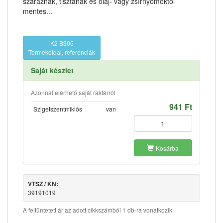
száraznak, tisztának és olaj- vagy zsírnyomoktól
mentes...
K2 B305
Termékoldal, referenciák
Saját készlet
Azonnal elérhető saját raktárról
941 Ft
Szigetszentmiklós
van
Kosárba
VTSZ / KN:
39191019
A feltüntetett ár az adott cikkszámból 1 db-ra vonatkozik.