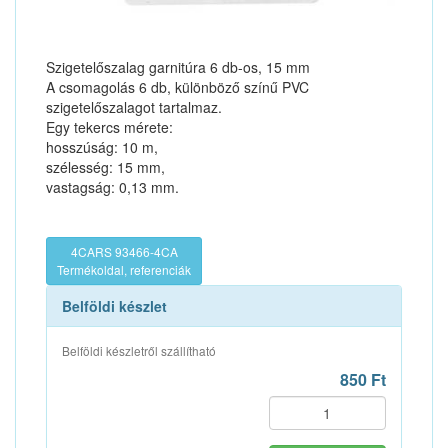
Szigetelőszalag garnitúra 6 db-os, 15 mm
A csomagolás 6 db, különböző színű PVC
szigetelőszalagot tartalmaz.
Egy tekercs mérete:
hosszúság: 10 m,
szélesség: 15 mm,
vastagság: 0,13 mm.
4CARS 93466-4CA
Termékoldal, referenciák
Belföldi készlet
Belföldi készletről szállítható
850 Ft