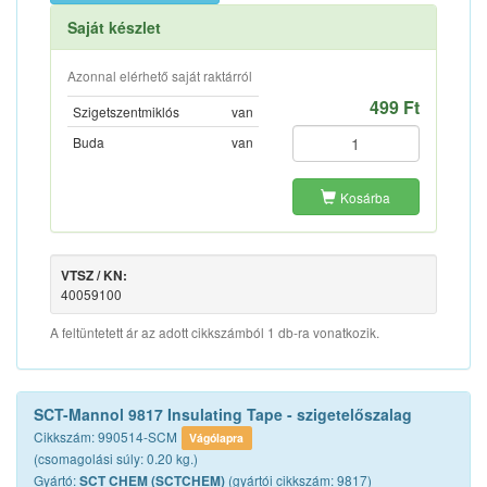
Saját készlet
Azonnal elérhető saját raktárról
499 Ft
Szigetszentmiklós
van
Buda
van
Kosárba
VTSZ / KN:
40059100
A feltüntetett ár az adott cikkszámból 1 db-ra vonatkozik.
SCT-Mannol 9817 Insulating Tape - szigetelőszalag
Cikkszám: 990514-SCM
Vágólapra
(csomagolási súly: 0.20 kg.)
Gyártó:
(gyártói cikkszám: 9817)
SCT CHEM (SCTCHEM)