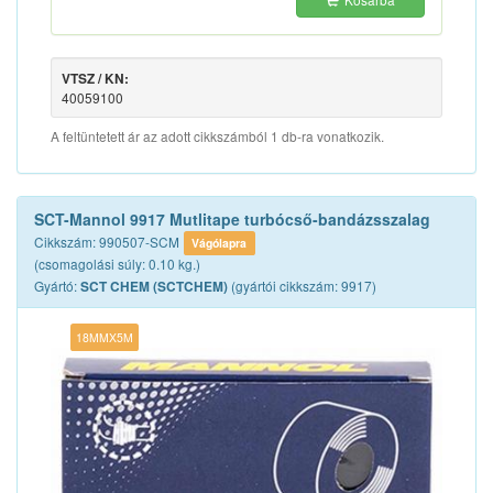
VTSZ / KN:
40059100
A feltüntetett ár az adott cikkszámból 1 db-ra vonatkozik.
SCT-Mannol 9917 Mutlitape turbócső-bandázsszalag
Cikkszám: 990507-SCM
Vágólapra
(csomagolási súly: 0.10 kg.)
Gyártó:
(gyártói cikkszám: 9917)
SCT CHEM (SCTCHEM)
18MMX5M