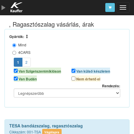
, Ragasztószalag vásárlás, árak
Szerszámkatalógus
Kosár
Gyártók:
Mind
Alkatrészek
4CARS
AUTOLIFE
1
2
AUTOMAX
Van Szigetszentmiklóson
Van külső készleten
DN TEGER
Van Budán
Nem érhető el
K2
Rendezés:
NEO TOOLS
SCT CHEM
SERWO
SW STAHL
TESA
TESA bandázszalag, ragasztószalag
TOPEX
Cikkszám: 001-TSA
Vágólapra