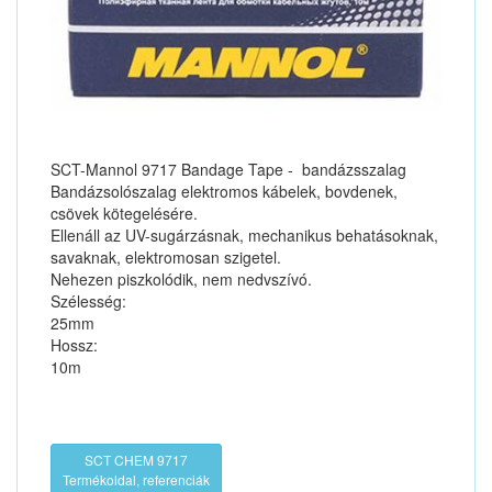
SCT-Mannol 9717 Bandage Tape - bandázsszalag
Bandázsolószalag elektromos kábelek, bovdenek,
csövek kötegelésére.
Ellenáll az UV-sugárzásnak, mechanikus behatásoknak,
savaknak, elektromosan szigetel.
Nehezen piszkolódik, nem nedvszívó.
Szélesség:
25mm
Hossz:
10m
SCT CHEM 9717
Termékoldal, referenciák