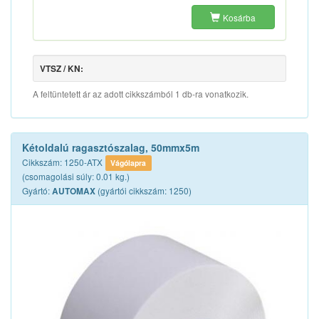
Kosárba
VTSZ / KN:
A feltüntetett ár az adott cikkszámból 1 db-ra vonatkozik.
Kétoldalú ragasztószalag, 50mmx5m
Cikkszám: 1250-ATX
Vágólapra
(csomagolási súly: 0.01 kg.)
Gyártó:
(gyártói cikkszám: 1250)
AUTOMAX