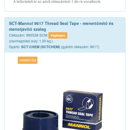
A feltüntetett ár az adott cikkszámból 1 db-ra vonatkozik.
SCT-Mannol 9617 Thread Seal Tape - menettömítő és
menetjavító szalag
Cikkszám: 990538-SCM
Vágólapra
(csomagolási súly: 1.00 kg.)
Gyártó:
(gyártói cikkszám: 9617)
SCT CHEM (SCTCHEM)
19MMX15M