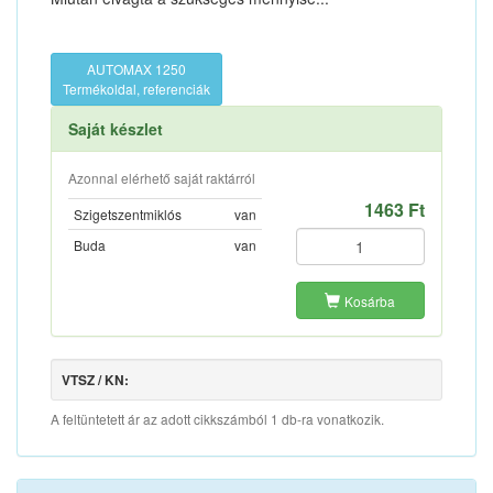
AUTOMAX 1250
Termékoldal, referenciák
Saját készlet
Azonnal elérhető saját raktárról
1463 Ft
Szigetszentmiklós
van
Buda
van
Kosárba
VTSZ / KN:
A feltüntetett ár az adott cikkszámból 1 db-ra vonatkozik.