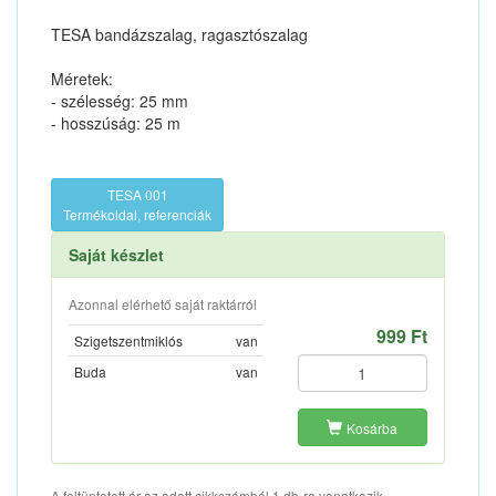
TESA bandázszalag, ragasztószalag
Méretek:
- szélesség: 25 mm
- hosszúság: 25 m
TESA 001
Termékoldal, referenciák
Saját készlet
Azonnal elérhető saját raktárról
999 Ft
Szigetszentmiklós
van
Buda
van
Kosárba
A feltüntetett ár az adott cikkszámból 1 db-ra vonatkozik.