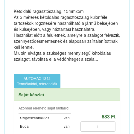
Kétoldalú ragasztószalag, 15mmx5m
Az 5 méteres kétoldalas ragasztószalag különféle
tartozékok rögzítésére használható a jármű belsejében
és külsejében, vagy háztartási használatra.
Használat előtt a felületnek, amelyre a szalagot felviszik,
szennyeződésmentesnek és alaposan zsírtalanítottnak
kell lennie.
Miután elvágta a szükséges mennyiségű kétoldalas
szalagot, távolítsa el a védőréteget a szala...
AUTOMAX 1242
Termékoldal, referenciák
Saját készlet
Azonnal elérhető saját raktárról
683 Ft
Szigetszentmiklós
van
Buda
van