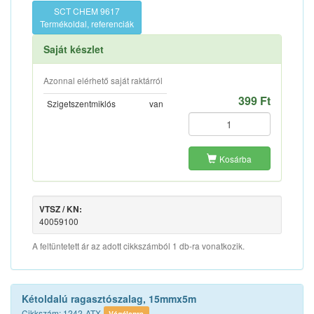
SCT CHEM 9617
Termékoldal, referenciák
Saját készlet
Azonnal elérhető saját raktárról
399 Ft
Szigetszentmiklós
van
Kosárba
VTSZ / KN:
40059100
A feltüntetett ár az adott cikkszámból 1 db-ra vonatkozik.
Kétoldalú ragasztószalag, 15mmx5m
Cikkszám: 1242-ATX
Vágólapra