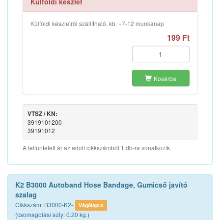
Külföldi készlet
Külföldi készletről szállítható, kb. +7-12 munkanap
199 Ft
Kosárba
VTSZ / KN:
3919101200
39191012
A feltüntetett ár az adott cikkszámból 1 db-ra vonatkozik.
K2 B3000 Autoband Hose Bandage, Gumicső javító
szalag
Cikkszám: B3000-K2-
Vágólapra
(csomagolási súly: 0.20 kg.)