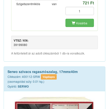
721 Ft
Szigetszentmiklós
van
Kosárba
VTSZ / KN:
39199080
A feltüntetett ár az adott cikkszámból 1 db-ra vonatkozik.
Serwo szivacs ragasztószalag, 17mmx40m
Cikkszám: 400112-SRW
Vágólapra
(csomagolási súly: 0.01 kg.)
Gyártó:
SERWO