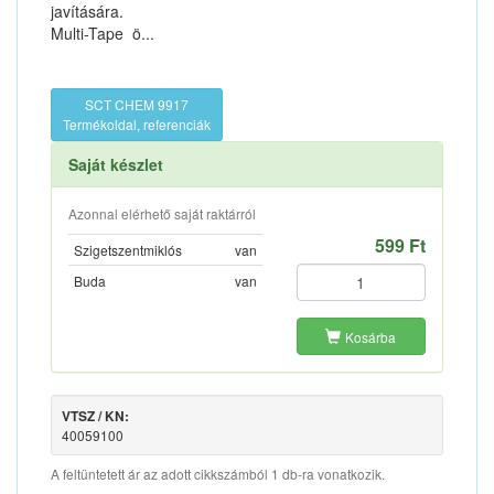
javítására.
Multi-Tape  ö...
SCT CHEM 9917
Termékoldal, referenciák
Saját készlet
Azonnal elérhető saját raktárról
599 Ft
Szigetszentmiklós
van
Buda
van
Kosárba
VTSZ / KN:
40059100
A feltüntetett ár az adott cikkszámból 1 db-ra vonatkozik.