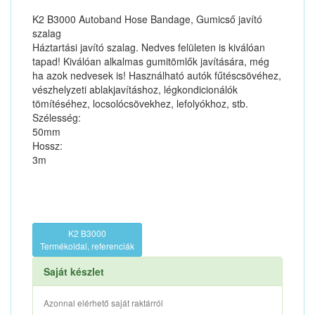
K2 B3000 Autoband Hose Bandage, Gumicső javító
szalag
Háztartási javító szalag. Nedves felületen is kiválóan
tapad! Kiválóan alkalmas gumitömlők javítására, még
ha azok nedvesek is! Használható autók fűtéscsövéhez,
vészhelyzeti ablakjavításhoz, légkondicionálók
tömítéséhez, locsolócsövekhez, lefolyókhoz, stb.
Szélesség:
50mm
Hossz:
3m
K2 B3000
Termékoldal, referenciák
Saját készlet
Azonnal elérhető saját raktárról