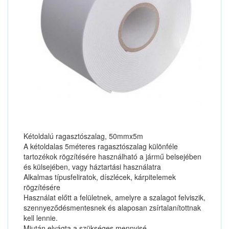
Kétoldalú ragasztószalag, 50mmx5m
A kétoldalas 5méteres ragasztószalag különféle
tartozékok rögzítésére használható a jármű belsejében
és külsejében, vagy háztartási használatra
Alkalmas típusfeliratok, díszlécek, kárpitelemek
rögzítésére
Használat előtt a felületnek, amelyre a szalagot felviszik,
szennyeződésmentesnek és alaposan zsírtalanítottnak
kell lennie.
Miután elvágta a szükséges mennyisé...