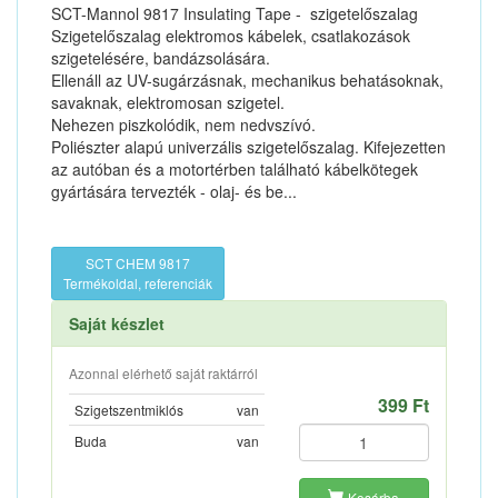
SCT-Mannol 9817 Insulating Tape - szigetelőszalag
Szigetelőszalag elektromos kábelek, csatlakozások
szigetelésére, bandázsolására.
Ellenáll az UV-sugárzásnak, mechanikus behatásoknak,
savaknak, elektromosan szigetel.
Nehezen piszkolódik, nem nedvszívó.
Poliészter alapú univerzális szigetelőszalag. Kifejezetten
az autóban és a motortérben található kábelkötegek
gyártására tervezték - olaj- és be...
SCT CHEM 9817
Termékoldal, referenciák
Saját készlet
Azonnal elérhető saját raktárról
399 Ft
Szigetszentmiklós
van
Buda
van
Kosárba