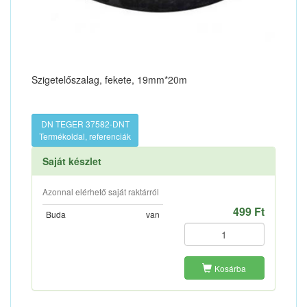
Szigetelőszalag, fekete, 19mm*20m
DN TEGER 37582-DNT
Termékoldal, referenciák
Saját készlet
Azonnal elérhető saját raktárról
499 Ft
Buda
van
Kosárba