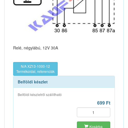
Relé, négylábú, 12V 30A
N/A XZ13-1000-12
Termékoldal, referenciák
Belföldi készlet
Belföldi készletről szállítható
699 Ft
Kosárba