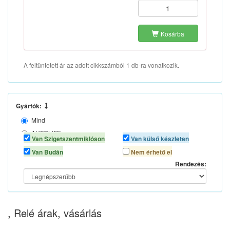
Kosárba
A feltüntetett ár az adott cikkszámból 1 db-ra vonatkozik.
Gyártók:
Mind
AUTOLIFE
Van Szigetszentmiklóson
Van külső készleten
N/A
Van Budán
Nem érhető el
TOPRAN
Rendezés:
, Relé árak, vásárlás