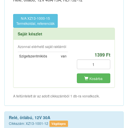
N/A XZ13-1000-15
Termékoldal, referenciák
Saját készlet
Azonnal elérhető saját raktárról
1399 Ft
Szigetszentmiklós
van
Kosárba
A feltüntetett ár az adott cikkszámból 1 db-ra vonatkozik.
Relé, ötlábú, 12V 30A
Cikkszám: XZ13-1001-12
Vágólapra