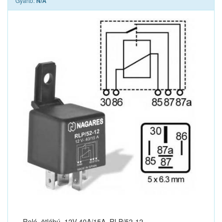
Gyártó:
N/A
Relé, ötlábú, 12V 40A/15A, RLP/52-12