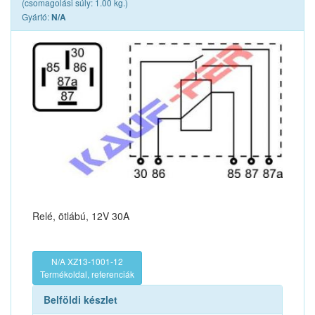
(csomagolási súly: 1.00 kg.)
Gyártó:
N/A
Relé, ötlábú, 12V 30A
N/A XZ13-1001-12
Termékoldal, referenciák
Belföldi készlet