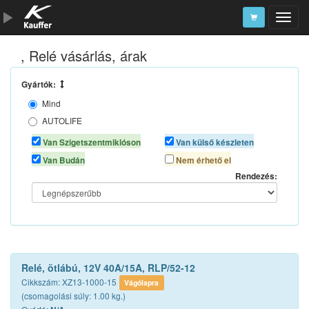
, Relé vásárlás, árak
Szerszámkatalógus
Kosár
Gyártók:
Mind
Alkatrészek
AUTOLIFE
N/A
Van Szigetszentmiklóson
Van külső készleten
TOPRAN
Van Budán
Nem érhető el
Rendezés:
Relé, ötlábú, 12V 40A/15A, RLP/52-12
Cikkszám: XZ13-1000-15
Vágólapra
(csomagolási súly: 1.00 kg.)