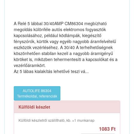
A Relé 5 lábbal 30/40AMP CM86304 megbízható
megoldás különféle autós elektromos fogyasztók
kapcsolásához, például ködlámpák, kiegészítő
fényszórók, kürtök vagy egyéb nagyobb áramfelvételű
eszközök vezérléséhez. A 30/40 A terhelhetőségnek
köszönhetően stabilan kezeli a nagyobb áramigényű
köröket is, miközben tehermentesíti a kapcsolókat és a
vezérlőáramkört.
Az 5 lábas kialakítás lehetővé teszi vá...
AUTOLIFE 86304
Termékoldal, referenciák
Külföldi készlet
Külföldi készletről szállítható, kb. +1 munkanap
1083 Ft