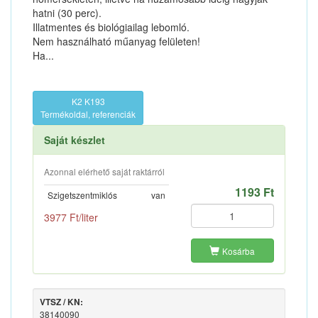
hatni (30 perc).
Illatmentes és biológiailag lebomló.
Nem használható műanyag felületen!
Ha...
K2 K193
Termékoldal, referenciák
Saját készlet
Azonnal elérhető saját raktárról
1193 Ft
Szigetszentmiklós
van
3977 Ft/liter
Kosárba
VTSZ / KN:
38140090