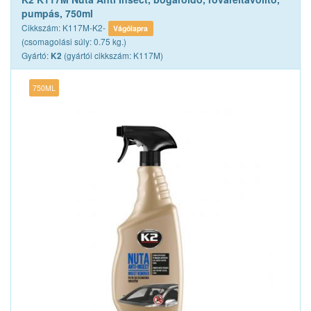
pumpás, 750ml
Cikkszám: K117M-K2-
Vágólapra
(csomagolási súly: 0.75 kg.)
Gyártó:
(gyártói cikkszám: K117M)
K2
750ML