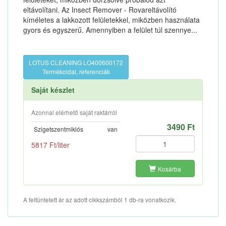
eltávolítani. Az Insect Remover - Rovareltávolító
kíméletes a lakkozott felületekkel, miközben használata
gyors és egyszerű. Amennyiben a felület túl szennye...
LOTUS CLEANING LO400600172
Termékoldal, referenciák
Saját készlet
Azonnal elérhető saját raktárról
3490 Ft
Szigetszentmiklós
van
5817 Ft/liter
Kosárba
A feltüntetett ár az adott cikkszámból 1 db-ra vonatkozik.