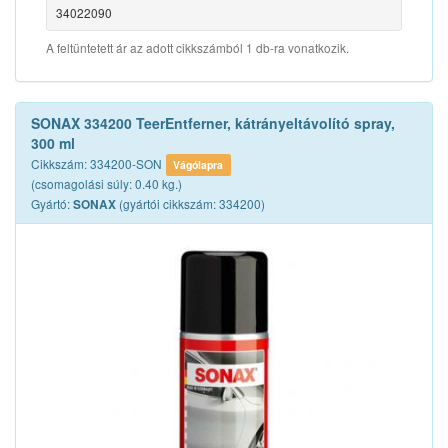
34022090
A feltüntetett ár az adott cikkszámból 1 db-ra vonatkozik.
SONAX 334200 TeerEntferner, kátrányeltávolító spray,
300 ml
Cikkszám: 334200-SON
Vágólapra
(csomagolási súly: 0.40 kg.)
Gyártó:
(gyártói cikkszám: 334200)
SONAX