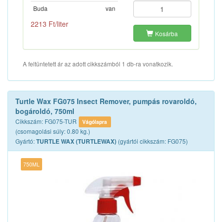
Buda
van
2213 Ft/liter
Kosárba
A feltüntetett ár az adott cikkszámból 1 db-ra vonatkozik.
Turtle Wax FG075 Insect Remover, pumpás rovaroldó,
bogároldó, 750ml
Cikkszám: FG075-TUR
Vágólapra
(csomagolási súly: 0.80 kg.)
Gyártó:
(gyártói cikkszám: FG075)
TURTLE WAX (TURTLEWAX)
750ML