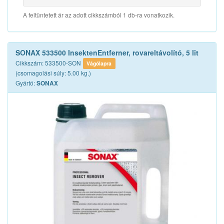
A feltüntetett ár az adott cikkszámból 1 db-ra vonatkozik.
SONAX 533500 InsektenEntferner, rovareltávolító, 5 lit
Cikkszám: 533500-SON
Vágólapra
(csomagolási súly: 5.00 kg.)
Gyártó:
SONAX