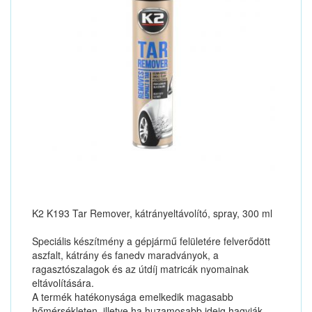
K2 K193 Tar Remover, kátrányeltávolító, spray, 300 ml
Speciális készítmény a gépjármű felületére felverődött
aszfalt, kátrány és fanedv maradványok, a
ragasztószalagok és az útdíj matricák nyomainak
eltávolítására.
A termék hatékonysága emelkedik magasabb
hőmérsékleten, illetve ha huzamosabb ideig hagyják