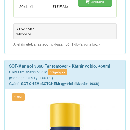
Kosárba
20 db-tól
717 Ft/db
VTSZ / KN:
34022090
A feltüntetett ár az adott cikkszámból 1 db-ra vonatkozik.
SCT-Mannol 9668 Tar remover - Kátrányoldó, 450ml
Cikkszám: 950327-SCM
Vágólapra
(csomagolási súly: 1.00 kg.)
Gyártó:
(gyártói cikkszám: 9668)
SCT CHEM (SCTCHEM)
450ML