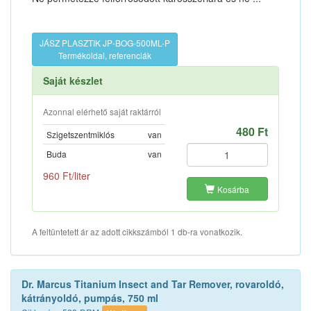
JÁSZ PLASZTIK JP-BOG-500ML-P
Termékoldal, referenciák
Saját készlet
Azonnal elérhető saját raktárról
480 Ft
Szigetszentmiklós
van
Buda
van
960 Ft/liter
Kosárba
A feltüntetett ár az adott cikkszámból 1 db-ra vonatkozik.
Dr. Marcus Titanium Insect and Tar Remover, rovaroldó,
kátrányoldó, pumpás, 750 ml