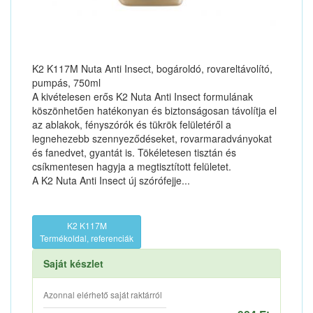
K2 K117M Nuta Anti Insect, bogároldó, rovareltávolító,
pumpás, 750ml
A kivételesen erős K2 Nuta Anti Insect formulának
köszönhetően hatékonyan és biztonságosan távolítja el
az ablakok, fényszórók és tükrök felületéről a
legnehezebb szennyeződéseket, rovarmaradványokat
és fanedvet, gyantát is. Tökéletesen tisztán és
csíkmentesen hagyja a megtisztított felületet.
A K2 Nuta Anti Insect új szórófejje...
K2 K117M
Termékoldal, referenciák
Saját készlet
Azonnal elérhető saját raktárról