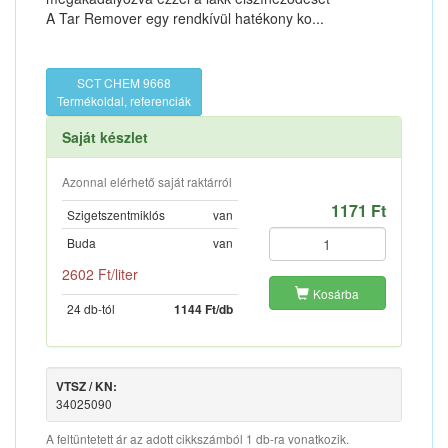
A Tar Remover egy rendkívül hatékony ko...
SCT CHEM 9668
Termékoldal, referenciák
Saját készlet
Azonnal elérhető saját raktárról
1171 Ft
Szigetszentmiklós
van
Buda
van
2602 Ft/liter
Kosárba
24 db-tól
1144 Ft/db
VTSZ / KN:
34025090
A feltüntetett ár az adott cikkszámból 1 db-ra vonatkozik.