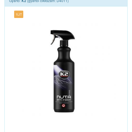
Gyártó:
(gyártói cikkszám: D4011)
K2
1LIT