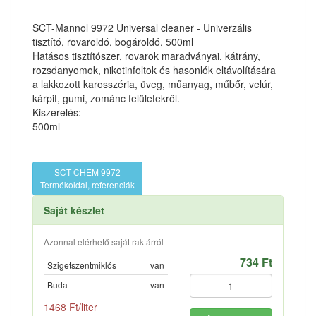
SCT-Mannol 9972 Universal cleaner - Univerzális
tisztító, rovaroldó, bogároldó, 500ml
Hatásos tisztítószer, rovarok maradványai, kátrány,
rozsdanyomok, nikotinfoltok és hasonlók eltávolítására
a lakkozott karosszéria, üveg, műanyag, műbőr, velúr,
kárpit, gumi, zománc felületekről.
Kiszerelés:
500ml
SCT CHEM 9972
Termékoldal, referenciák
Saját készlet
Azonnal elérhető saját raktárról
734 Ft
Szigetszentmiklós
van
Buda
van
1468 Ft/liter