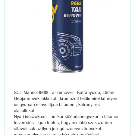
SCT-Mannol 9668 Tar remover - Kátrányoldó, 450ml
Gépjárművek lakkozott, krómozott felületeiről könnyen
és gyorsan eltávolítja a bitumen-, kátrány- és
olajfoltokat.
Nyári időszakban - amikor különösen gyakori a bitumen
felverődés - igen fontos, hogy mielőbb szakszerűen
eltávolítsuk az ilyen jellegű szennyeződéseket,
megakadályozva ezzel a lakk elszíneződését