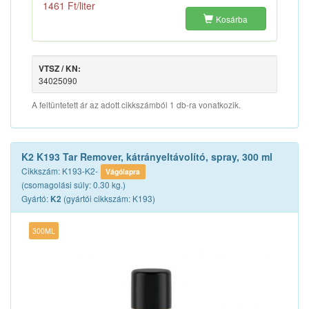
1461 Ft/liter
Kosárba
VTSZ / KN:
34025090
A feltüntetett ár az adott cikkszámból 1 db-ra vonatkozik.
K2 K193 Tar Remover, kátrányeltávolító, spray, 300 ml
Cikkszám: K193-K2-
Vágólapra
(csomagolási súly: 0.30 kg.)
Gyártó:
(gyártói cikkszám: K193)
K2
300ML