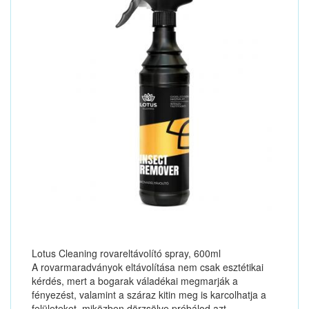
Lotus Cleaning rovareltávolító spray, 600ml
A rovarmaradványok eltávolítása nem csak esztétikai
kérdés, mert a bogarak váladékai megmarják a
fényezést, valamint a száraz kitin meg is karcolhatja a
felületeket, miközben dörzsölve próbálod azt