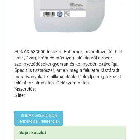
SONAX 533500 InsektenEntferner, rovareltávolító, 5 lit
Lakk, üveg, króm és műanyag felületekről a rovar-
szennyeződéseket gyorsan és könnyedén eltávolítja.
Speciális tisztítószer, amely még a felületre rászáradt
maradványokat is pillanatok alatt feloldja, míg a kezelt
felülethez kíméletes. Oldószermentes.
Kiszerelés:
5 liter
SONAX 533500-SON
Termékoldal, referenciák
Saját készlet