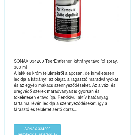
SONAX 334200 TeerEntferner, kátrányeltávolító spray,
300 ml
A lakk és króm felületekről alaposan, de kíméletesen
leoldja a kátrányt, az olajat, a ragasztó maradványokat
és az egyéb makacs szennyeződéseket. Az alváz- és
üregvédő szerek maradványait is gyorsan és
tökéletesen eltávolítja. Rendkívül aktív hatóanyag
tartalma révén leoldja a szennyeződéseket, így a
fárasztó és felületet sértő dörzs...
SONAX 334200
Termékoldal, referenciák