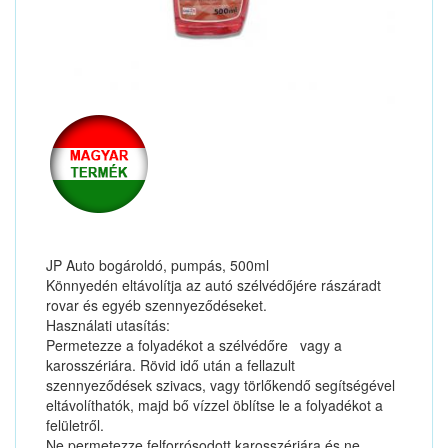
JP Auto bogároldó, pumpás, 500ml
Könnyedén eltávolítja az autó szélvédőjére rászáradt
rovar és egyéb szennyeződéseket.
Használati utasítás:
Permetezze a folyadékot a szélvédőre vagy a
karosszériára. Rövid idő után a fellazult
szennyeződések szivacs, vagy törlőkendő segítségével
eltávolíthatók, majd bő vízzel öblítse le a folyadékot a
felületről.
Ne permetezze felforrósodott karosszériára és ne ...