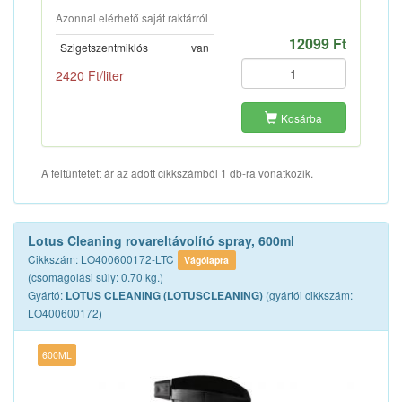
Azonnal elérhető saját raktárról
12099 Ft
Szigetszentmiklós
van
2420 Ft/liter
Kosárba
A feltüntetett ár az adott cikkszámból 1 db-ra vonatkozik.
Lotus Cleaning rovareltávolító spray, 600ml
Cikkszám: LO400600172-LTC
Vágólapra
(csomagolási súly: 0.70 kg.)
Gyártó:
(gyártói cikkszám:
LOTUS CLEANING (LOTUSCLEANING)
LO400600172)
600ML