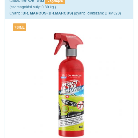
Cikkszám: 528-DRM
Vágólapra
(csomagolási súly: 0.80 kg.)
Gyártó:
(gyártói cikkszám: DRM528)
DR. MARCUS (DR.MARCUS)
750ML