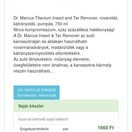
Dr. Marcus Titanium Insect and Tar Remover, rovaroldó,
kátrányoldó, pumpás, 750 ml
Nincs kompromisszum, száz százalékos hatékonyság!
A Dr. Marcus Insect & Tar Remover az autó
karosszériáján és ablakain használható
rovarmaradványok, madárürülék vagy a
kátrányszennyeződés eltüntetésére.
Az autó fényezésére, műanyag elemeire,
üvegfelületeire nem ártalmas, a karosszéria bármely
részén használható...
DR. MARCUS DRM528
Termékoldal, referenciák
Saját készlet
Azonnal elérhető saját raktárról
1660 Ft
Szigetszentmiklós
van