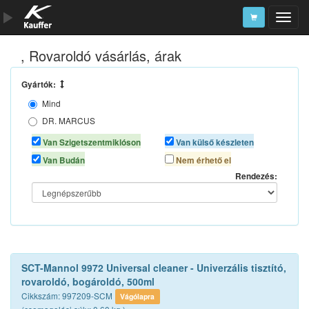
, Rovaroldó vásárlás, árak
Szerszámkatalógus
Kosár
Gyártók:
Mind
Alkatrészek
DR. MARCUS
JÁSZ PLASZTIK
Van Szigetszentmiklóson
Van külső készleten
K2
Van Budán
Nem érhető el
LOTUS CLEANING
Rendezés:
SCT CHEM
SONAX
TURTLE WAX
SCT-Mannol 9972 Universal cleaner - Univerzális tisztító,
rovaroldó, bogároldó, 500ml
Cikkszám: 997209-SCM
Vágólapra