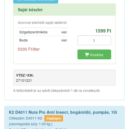
Saját készlet
Azonnal elérhető saját raktárról
1599 Ft
Szigetszentmiklós
van
Buda
van
5330 Ft/liter
Kosárba
VTSZ / KN:
27101221
A feltüntetett ár az adott cikkszámból 1 db-ra vonatkozik.
K2 D4011 Nuta Pro Anti Insect, bogároldó, pumpás, 1lit
Cikkszám: D4011-K2-
Vágólapra
(csomagolási súly: 1.00 kg.)