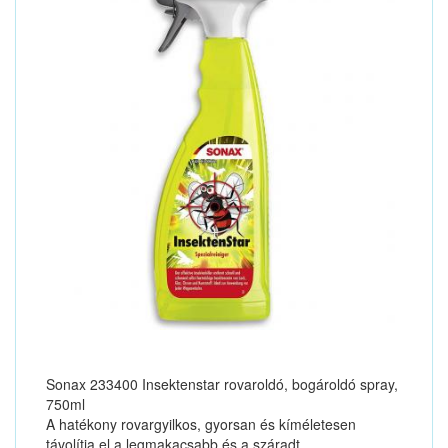
Sonax 233400 Insektenstar rovaroldó, bogároldó spray,
750ml
A hatékony rovargyilkos, gyorsan és kíméletesen
távolítja el a legmakacsabb és a száradt