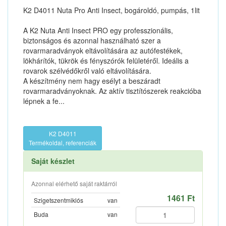
K2 D4011 Nuta Pro Anti Insect, bogároldó, pumpás, 1lit
A K2 Nuta Anti Insect PRO egy professzionális,
biztonságos és azonnal használható szer a
rovarmaradványok eltávolítására az autófestékek,
lökhárítók, tükrök és fényszórók felületéről. Ideális a
rovarok szélvédőkről való eltávolítására.
A készítmény nem hagy esélyt a beszáradt
rovarmaradványoknak. Az aktív tisztítószerek reakcióba
lépnek a fe...
K2 D4011
Termékoldal, referenciák
Saját készlet
Azonnal elérhető saját raktárról
1461 Ft
Szigetszentmiklós
van
Buda
van