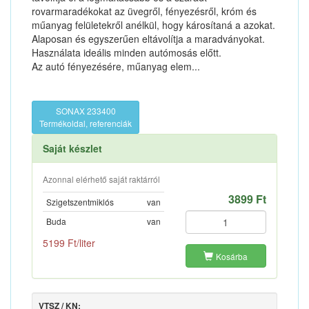
rovarmaradékokat az üvegről, fényezésről, króm és
műanyag felületekről anélkül, hogy károsítaná a azokat.
Alaposan és egyszerűen eltávolítja a maradványokat.
Használata ideális minden autómosás előtt.
Az autó fényezésére, műanyag elem...
SONAX 233400
Termékoldal, referenciák
Saját készlet
Azonnal elérhető saját raktárról
3899 Ft
Szigetszentmiklós
van
Buda
van
5199 Ft/liter
Kosárba
VTSZ / KN: