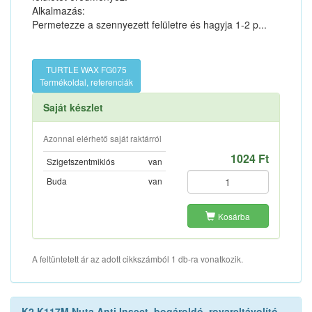
Alkalmazás:
Permetezze a szennyezett felületre és hagyja 1-2 p...
TURTLE WAX FG075
Termékoldal, referenciák
Saját készlet
Azonnal elérhető saját raktárról
1024 Ft
Szigetszentmiklós
van
Buda
van
Kosárba
A feltüntetett ár az adott cikkszámból 1 db-ra vonatkozik.
K2 K117M Nuta Anti Insect, bogároldó, rovareltávolító,