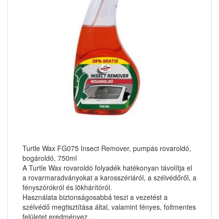
Turtle Wax FG075 Insect Remover, pumpás rovaroldó,
bogároldó, 750ml
A Turtle Wax rovaroldó folyadék hatékonyan távolítja el
a rovarmaradványokat a karosszériáról, a szélvédőről, a
fényszórókról és lökhárítóról.
Használata biztonságosabbá teszi a vezetést a
szélvédő megtisztítása által, valamint fényes, foltmentes
felületet eredményez.