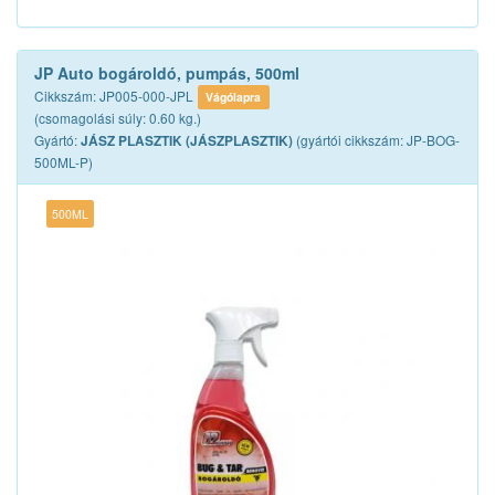
JP Auto bogároldó, pumpás, 500ml
Cikkszám: JP005-000-JPL
Vágólapra
(csomagolási súly: 0.60 kg.)
Gyártó:
(gyártói cikkszám: JP-BOG-
JÁSZ PLASZTIK (JÁSZPLASZTIK)
500ML-P)
500ML