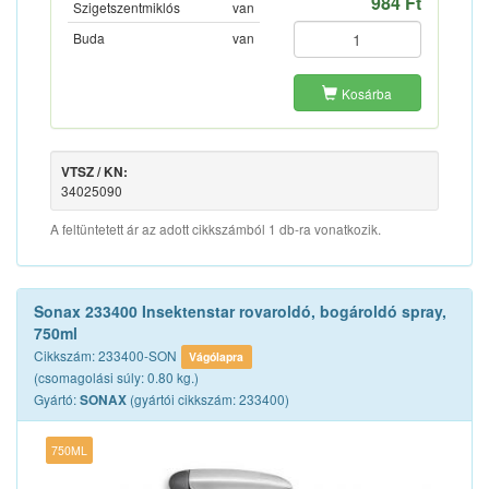
984 Ft
Szigetszentmiklós
van
Buda
van
Kosárba
VTSZ / KN:
34025090
A feltüntetett ár az adott cikkszámból 1 db-ra vonatkozik.
Sonax 233400 Insektenstar rovaroldó, bogároldó spray,
750ml
Cikkszám: 233400-SON
Vágólapra
(csomagolási súly: 0.80 kg.)
Gyártó:
(gyártói cikkszám: 233400)
SONAX
750ML