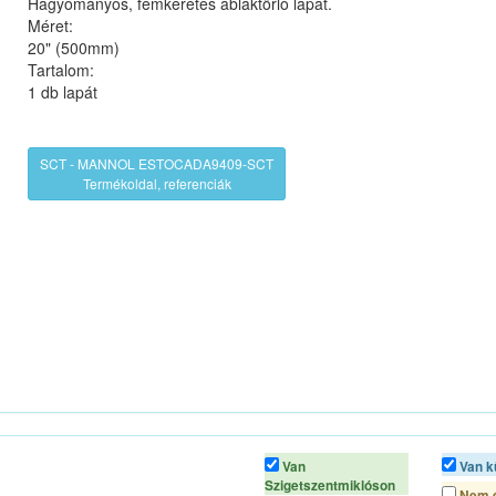
Hagyományos, fémkeretes ablaktörlő lapát.
Méret:
20" (500mm)
Tartalom:
1 db lapát
SCT - MANNOL ESTOCADA9409-SCT
Termékoldal, referenciák
Van
Van k
Szigetszentmiklóson
Nem é