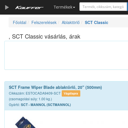
Termékek
Főoldal
Felszerelések
Ablaktörlő
SCT Classic
Szerszámkatalógus
Kosár
, SCT Classic vásárlás, árak
Alkatrészek
SCT Frame Wiper Blade ablaktörlő, 20" (500mm)
Cikkszám: ESTOCADA9409-SCT
Vágólapra
(csomagolási súly: 1.00 kg.)
Gyártó:
SCT - MANNOL (SCTMANNOL)