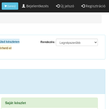
Bejelentkezés
Új jelszó
Regisztráció
(üres)
ülső készleten
Rendezés:
rhető el
Saját készlet