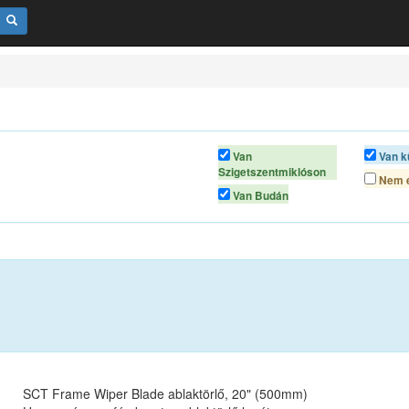
Van
Van k
Szigetszentmiklóson
Nem é
Van Budán
SCT Frame Wiper Blade ablaktörlő, 20" (500mm)