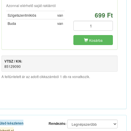
Azonnal elérhető saját raktárról
699 Ft
Szigetszentmiklós
van
Buda
van
Kosárba
VTSZ / KN:
85129090
A feltüntetett ár az adott cikkszámból 1 db-ra vonatkozik.
ülső készleten
Rendezés:
rhető el