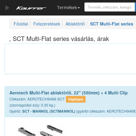
Termékek
Főoldal
Felszerelések
Ablaktörlő
SCT Multi-Flat series
Szerszámkatalógus
Kosár
, SCT Multi-Flat series vásárlás, árak
Alkatrészek
Aerotech Multi-Flat ablaktörlő, 22" (550mm) + 4 Multi Clip
Cikkszám: AEROTECH9468-SCT
Vágólapra
(csomagolási súly: 0.30 kg.)
Gyártó:
(gyártói cikkszám: AEROTECH9468
SCT - MANNOL (SCTMANNOL)