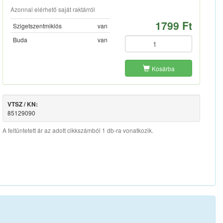
Azonnal elérhető saját raktárról
1799 Ft
Szigetszentmiklós
van
Buda
van
Kosárba
VTSZ / KN:
85129090
A feltüntetett ár az adott cikkszámból 1 db-ra vonatkozik.