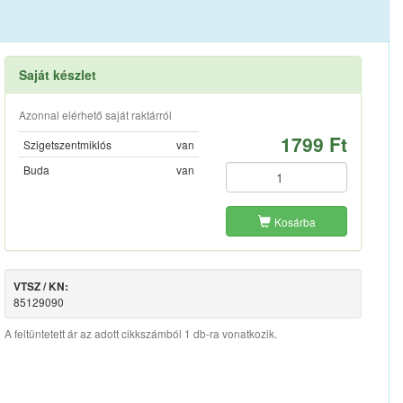
Saját készlet
Azonnal elérhető saját raktárról
1799 Ft
Szigetszentmiklós
van
Buda
van
Kosárba
VTSZ / KN:
85129090
A feltüntetett ár az adott cikkszámból 1 db-ra vonatkozik.