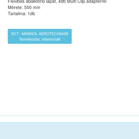
Flexibilis ablaktörlő lapát, 4db Multi Clip adapterrel
Mérete: 550 mm
Tartalma: 1db
SCT - MANNOL AEROTECH9468
Termékoldal, referenciák