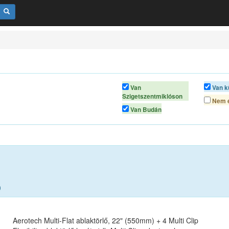
Van
Van k
Szigetszentmiklóson
Nem é
Van Budán
)
Aerotech Multi-Flat ablaktörlő, 22" (550mm) + 4 Multi Clip