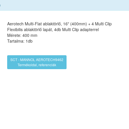
)
Aerotech Multi-Flat ablaktörlő, 16" (400mm) + 4 Multi Clip
Flexibilis ablaktörlő lapát, 4db Multi Clip adapterrel
Mérete: 400 mm
Tartalma: 1db
SCT - MANNOL AEROTECH9462
Termékoldal, referenciák