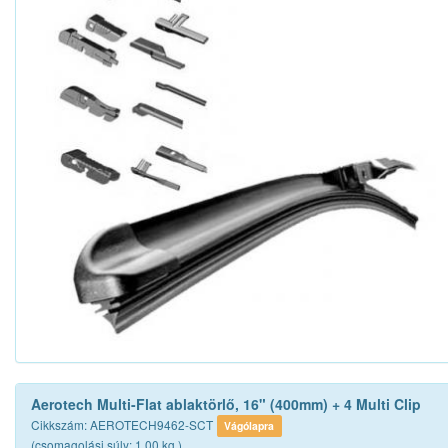
Aerotech Multi-Flat ablaktörlő, 16" (400mm) + 4 Multi Clip
Cikkszám: AEROTECH9462-SCT
Vágólapra
(csomagolási súly: 1.00 kg.)