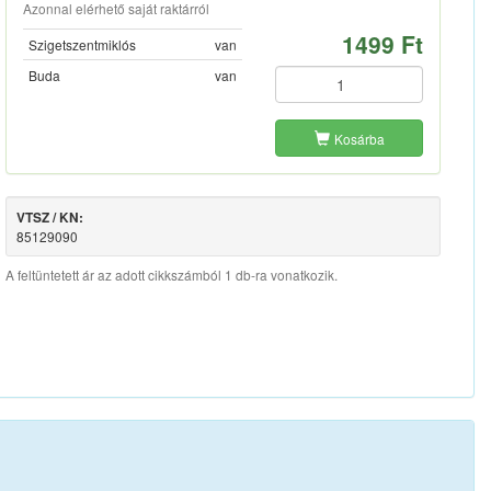
Azonnal elérhető saját raktárról
1499 Ft
Szigetszentmiklós
van
Buda
van
Kosárba
VTSZ / KN:
85129090
A feltüntetett ár az adott cikkszámból 1 db-ra vonatkozik.