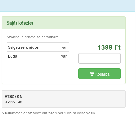
Saját készlet
Azonnal elérhető saját raktárról
1399 Ft
Szigetszentmiklós
van
Buda
van
Kosárba
VTSZ / KN:
85129090
A feltüntetett ár az adott cikkszámból 1 db-ra vonatkozik.