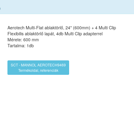
)
Aerotech Multi-Flat ablaktörlő, 24" (600mm) + 4 Multi Clip
Flexibilis ablaktörlő lapát, 4db Multi Clip adapterrel
Mérete: 600 mm
Tartalma: 1db
SCT - MANNOL AEROTECH9469
Termékoldal, referenciák