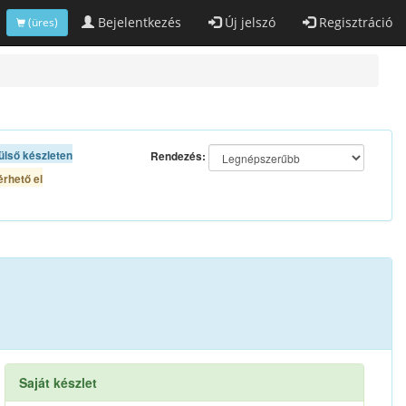
Bejelentkezés
Új jelszó
Regisztráció
(üres)
ülső készleten
Rendezés:
rhető el
Saját készlet