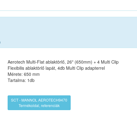
)
Aerotech Multi-Flat ablaktörlő, 26" (650mm) + 4 Multi Clip
Flexibilis ablaktörlő lapát, 4db Multi Clip adapterrel
Mérete: 650 mm
Tartalma: 1db
SCT - MANNOL AEROTECH9470
Termékoldal, referenciák