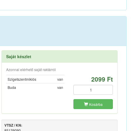
Saját készlet
Azonnal elérhető saját raktárról
2099 Ft
Szigetszentmiklós
van
Buda
van
Kosárba
VTSZ / KN:
85129090