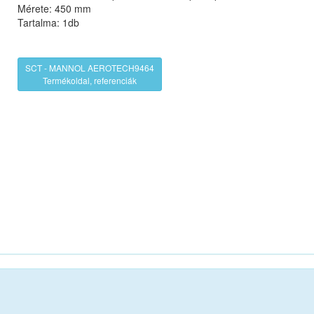
Mérete: 450 mm
Tartalma: 1db
SCT - MANNOL AEROTECH9464
Termékoldal, referenciák