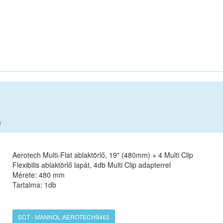
)
Aerotech Multi-Flat ablaktörlő, 19" (480mm) + 4 Multi Clip
Flexibilis ablaktörlő lapát, 4db Multi Clip adapterrel
Mérete: 480 mm
Tartalma: 1db
SCT - MANNOL AEROTECH9465