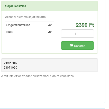
Saját készlet
Azonnal elérhető saját raktárról
2399 Ft
Szigetszentmiklós
van
Buda
van
Kosárba
VTSZ / KN:
63071090
A feltüntetett ár az adott cikkszámból 1 db-ra vonatkozik.