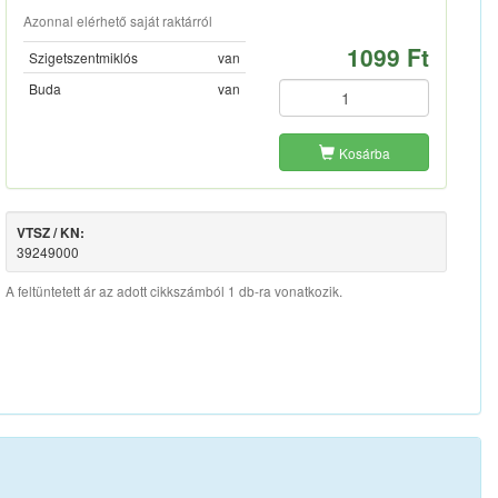
Azonnal elérhető saját raktárról
1099 Ft
Szigetszentmiklós
van
Buda
van
Kosárba
VTSZ / KN:
39249000
A feltüntetett ár az adott cikkszámból 1 db-ra vonatkozik.