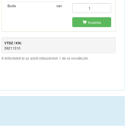
Buda
van
Kosárba
VTSZ / KN:
39211310
A feltüntetett ár az adott cikkszámból 1 db-ra vonatkozik.