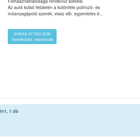
Felhasználhatósága rendkívül sokféle.
Az autó külső felületén a különféle polírozó- és
műanyagápoló-szerek, viasz stb. egyenletes é...
SONAX 417300-SON
Termékoldal, referenciák
n1, 1 db