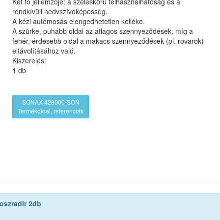
Két fő jellemzője: a széleskörű felhasználhatóság és a
rendkívüli nedvszívóképesség.
A kézi autómosás elengedhetetlen kelléke.
A szürke, puhább oldal az átlagos szennyeződések, míg a
fehér, érdesebb oldal a makacs szennyeződések (pl. rovarok)
eltávolításához való.
Kiszerelés:
1 db
SONAX 428000-SON
Termékoldal, referenciák
koszradír 2db