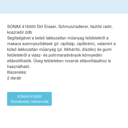
SONAX 416000 Dirt Eraser, Schmutzradierer, tisztító radír,
koszradír 2db
Segítségével a belső lakkozatlan műanyag felületekről a
makacs szennyeződések (pl. cipőtalp, cipőkrém), valamint a
külső lakkozatlan műanyag (pl. lökhárító, díszléc) és gumi
felületekről a viasz- és polírmaradványok könnyedén
eltávolíthatók. Üveg felületeken rovarok eltávolításához is
használható.
Kiszerelés:
2 darab
SONAX 416000
Termékoldal, referenciák