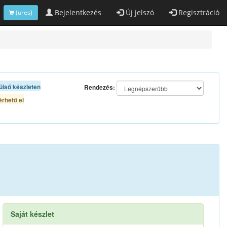
Bejelentkezés
Új jelszó
Regisztráció
(üres)
ülső készleten
Rendezés:
rhető el
Saját készlet