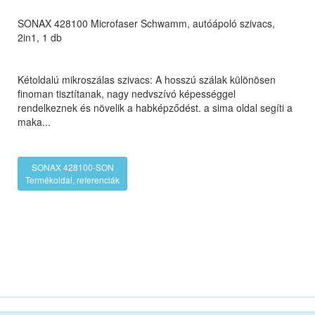
SONAX 428100 Microfaser Schwamm, autóápoló szivacs,
2in1, 1 db
Kétoldalú mikroszálas szivacs: A hosszú szálak különösen
finoman tisztítanak, nagy nedvszívó képességgel
rendelkeznek és növelik a habképződést. a sima oldal segíti a
maka...
SONAX 428100-SON
Termékoldal, referenciák