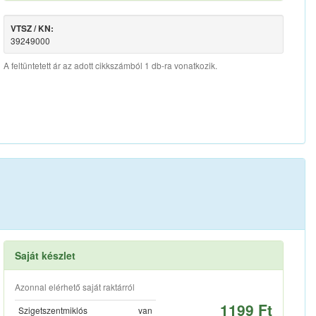
VTSZ / KN:
39249000
A feltüntetett ár az adott cikkszámból 1 db-ra vonatkozik.
Saját készlet
Azonnal elérhető saját raktárról
1199 Ft
Szigetszentmiklós
van