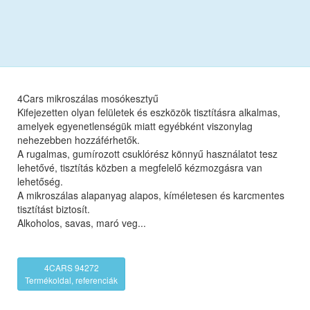
4Cars mikroszálas mosókesztyű
Kifejezetten olyan felületek és eszközök tisztításra alkalmas,
amelyek egyenetlenségük miatt egyébként viszonylag
nehezebben hozzáférhetők.
A rugalmas, gumírozott csuklórész könnyű használatot tesz
lehetővé, tisztítás közben a megfelelő kézmozgásra van
lehetőség.
A mikroszálas alapanyag alapos, kíméletesen és karcmentes
tisztítást biztosít.
Alkoholos, savas, maró veg...
4CARS 94272
Termékoldal, referenciák