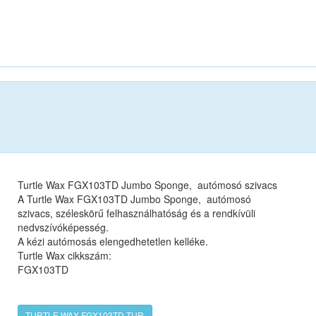
Turtle Wax FGX103TD Jumbo Sponge, autómosó szivacs
A Turtle Wax FGX103TD Jumbo Sponge, autómosó
szivacs, széleskörű felhasználhatóság és a rendkívüli
nedvszívóképesség.
A kézi autómosás elengedhetetlen kelléke.
Turtle Wax cikkszám:
FGX103TD
TURTLE WAX FGX103TD-TUR