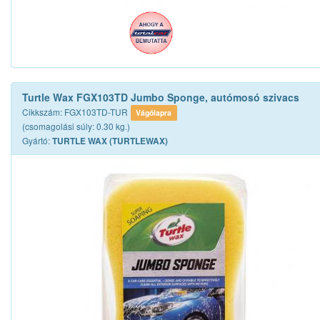
Turtle Wax FGX103TD Jumbo Sponge, autómosó szivacs
Cikkszám: FGX103TD-TUR
Vágólapra
(csomagolási súly: 0.30 kg.)
Gyártó:
TURTLE WAX (TURTLEWAX)