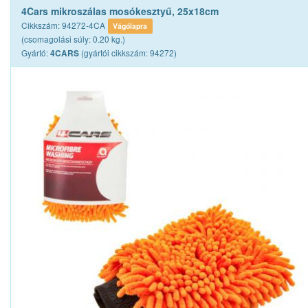
4Cars mikroszálas mosókesztyű, 25x18cm
Cikkszám: 94272-4CA
Vágólapra
(csomagolási súly: 0.20 kg.)
Gyártó:
(gyártói cikkszám: 94272)
4CARS