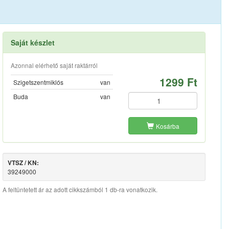
Saját készlet
Azonnal elérhető saját raktárról
1299 Ft
Szigetszentmiklós
van
Buda
van
Kosárba
VTSZ / KN:
39249000
A feltüntetett ár az adott cikkszámból 1 db-ra vonatkozik.