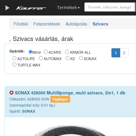
Termékek
Főoldal
Felszerelések
Autóápolás
Szivacs
Szerszámkatalógus
Kosár
, Szivacs vásárlás, árak
Alkatrészek
Gyártók:
Mind
4CARS
ARMOR ALL
1
2
AUTOLIFE
AUTOMAX
K2
SONAX
TURTLE WAX
SONAX 428000 MultiSponge, multi szivacs, 2in1, 1 db
Cikkszám: 428000-SON
Vágólapra
(csomagolási súly: 0.01 kg.)
Gyártó:
SONAX