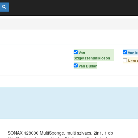
Van
Van k
Szigetszentmiklóson
Nem é
Van Budán
SONAX 428000 MultiSponge, multi szivacs, 2in1, 1 db