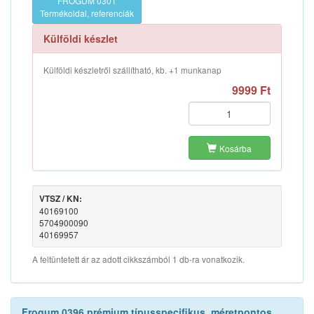
FROGUM 0301
Termékoldal, referenciák
Külföldi készlet
Külföldi készletről szállítható, kb. +1 munkanap
9999 Ft
Kosárba
VTSZ / KN:
40169100
5704900090
40169957
A feltüntetett ár az adott cikkszámból 1 db-ra vonatkozik.
Frogum 0396 prémium típusspecifikus, méretpontos