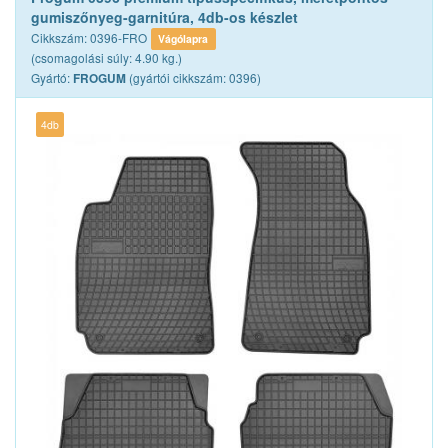
gumiszőnyeg-garnitúra, 4db-os készlet
Cikkszám: 0396-FRO
Vágólapra
(csomagolási súly: 4.90 kg.)
Gyártó:
(gyártói cikkszám: 0396)
FROGUM
4db