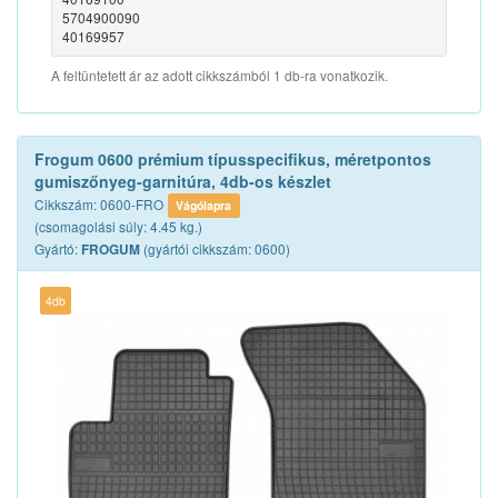
5704900090
40169957
A feltüntetett ár az adott cikkszámból 1 db-ra vonatkozik.
Frogum 0600 prémium típusspecifikus, méretpontos
gumiszőnyeg-garnitúra, 4db-os készlet
Cikkszám: 0600-FRO
Vágólapra
(csomagolási súly: 4.45 kg.)
Gyártó:
(gyártói cikkszám: 0600)
FROGUM
4db