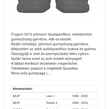
Frogum 0012 prémium típusspecifikus, méretpontos
gumiszőnyeg-garnitúra, 4db-os készlet
Kiváló minőségű, pérmium gumszőnyeg-garnitúra,
kifejezetten az adott autótípusokhoz szabva és gyártva.
Összegyűjti a vizet és szennyezősést télen-nyáron,
tisztán tartva ezzel az autó eredeti szőnyegeit.
A lábbal érintkező területeken megerősítve.
Tökéletesen passzol a megfelelő típusokba.
Nincs erős gumiszaga (...
Alkalmazható:
SEAT
Leon I
1999 - 2005
SEAT
Toledo II
1999 - 2004