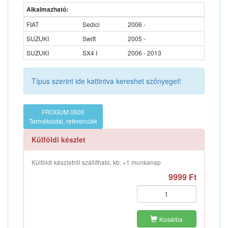
Alkalmazható:
FIAT
Sedici
2006 -
SUZUKI
Swift
2005 -
SUZUKI
SX4 I
2006 - 2013
Típus szerint ide kattintva kereshet szőnyeget!
FROGUM 0600
Termékoldal, referenciák
Külföldi készlet
Külföldi készletről szállítható, kb. +1 munkanap
9999 Ft
Kosárba