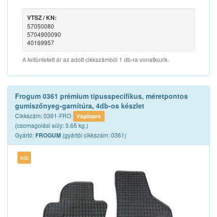
VTSZ / KN:
57050080
5704900090
40169957
A feltüntetett ár az adott cikkszámból 1 db-ra vonatkozik.
Frogum 0361 prémium típusspecifikus, méretpontos
gumiszőnyeg-garnitúra, 4db-os készlet
Cikkszám: 0361-FRO
Vágólapra
(csomagolási súly: 3.65 kg.)
Gyártó:
(gyártói cikkszám: 0361)
FROGUM
4db