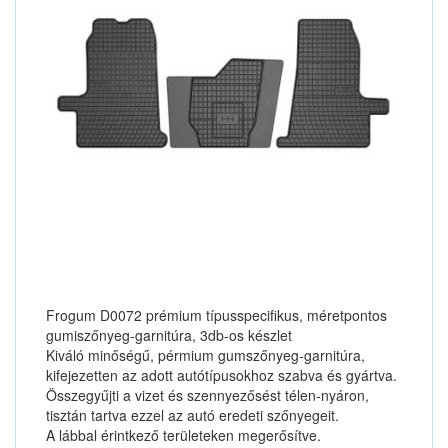
Frogum D0072 prémium típusspecifikus, méretpontos
gumiszőnyeg-garnitúra, 3db-os készlet
Kiváló minőségű, pérmium gumszőnyeg-garnitúra,
kifejezetten az adott autótípusokhoz szabva és gyártva.
Összegyűjti a vizet és szennyezősést télen-nyáron,
tisztán tartva ezzel az autó eredeti szőnyegeit.
A lábbal érintkező területeken megerősítve.