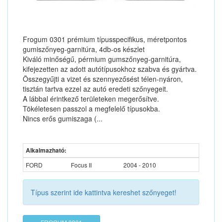
Frogum 0301 prémium típusspecifikus, méretpontos
gumiszőnyeg-garnitúra, 4db-os készlet
Kiváló minőségű, pérmium gumszőnyeg-garnitúra,
kifejezetten az adott autótípusokhoz szabva és gyártva.
Összegyűjti a vizet és szennyezősést télen-nyáron,
tisztán tartva ezzel az autó eredeti szőnyegeit.
A lábbal érintkező területeken megerősítve.
Tökéletesen passzol a megfelelő típusokba.
Nincs erős gumiszaga (...
Alkalmazható:
FORD
Focus II
2004 - 2010
Típus szerint ide kattintva kereshet szőnyeget!