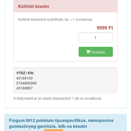
Külföldi készlet
Külföldi készletről szállítható, kb. +1 munkanap
9999 Ft
Kosárba
VTSZ / KN:
40169100
5704900090
40169957
A feltüntetett ár az adott cikkszámból 1 db-ra vonatkozik.
Frogum 0912 prémium típusspecifikus, méretpontos
gumiszőnyeg-garnitúra, 4db-os készlet