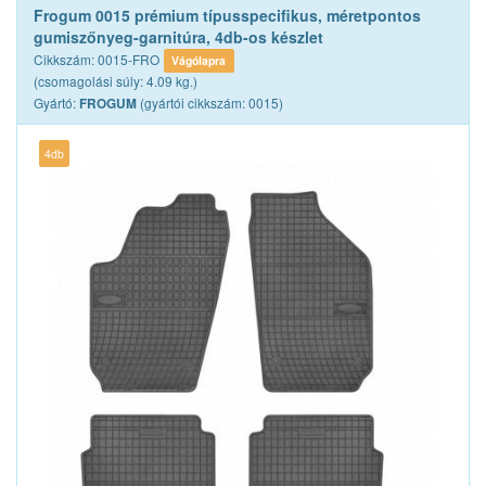
Frogum 0015 prémium típusspecifikus, méretpontos
gumiszőnyeg-garnitúra, 4db-os készlet
Cikkszám: 0015-FRO
Vágólapra
(csomagolási súly: 4.09 kg.)
Gyártó:
(gyártói cikkszám: 0015)
FROGUM
4db