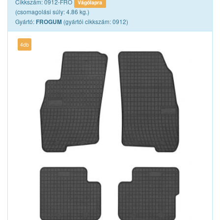
Cikkszám: 0912-FRO
Vágólapra
(csomagolási súly: 4.86 kg.)
Gyártó:
(gyártói cikkszám: 0912)
FROGUM
4db