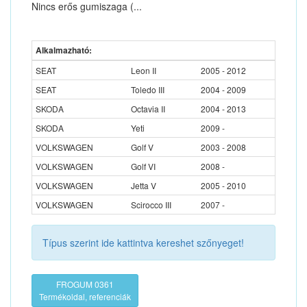
Nincs erős gumiszaga (...
Alkalmazható:
SEAT
Leon II
2005 - 2012
SEAT
Toledo III
2004 - 2009
SKODA
Octavia II
2004 - 2013
SKODA
Yeti
2009 -
VOLKSWAGEN
Golf V
2003 - 2008
VOLKSWAGEN
Golf VI
2008 -
VOLKSWAGEN
Jetta V
2005 - 2010
VOLKSWAGEN
Scirocco III
2007 -
Típus szerint ide kattintva kereshet szőnyeget!
FROGUM 0361
Termékoldal, referenciák