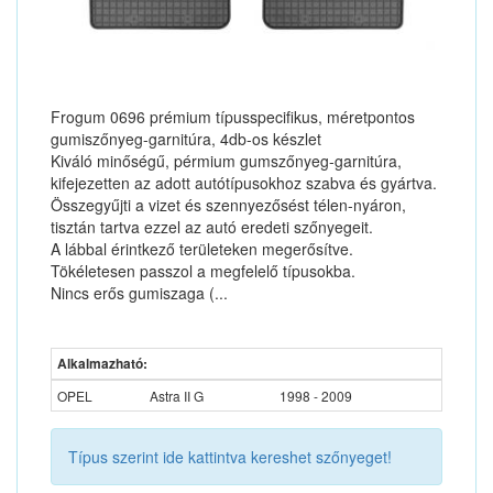
Frogum 0696 prémium típusspecifikus, méretpontos
gumiszőnyeg-garnitúra, 4db-os készlet
Kiváló minőségű, pérmium gumszőnyeg-garnitúra,
kifejezetten az adott autótípusokhoz szabva és gyártva.
Összegyűjti a vizet és szennyezősést télen-nyáron,
tisztán tartva ezzel az autó eredeti szőnyegeit.
A lábbal érintkező területeken megerősítve.
Tökéletesen passzol a megfelelő típusokba.
Nincs erős gumiszaga (...
Alkalmazható:
OPEL
Astra II G
1998 - 2009
Típus szerint ide kattintva kereshet szőnyeget!