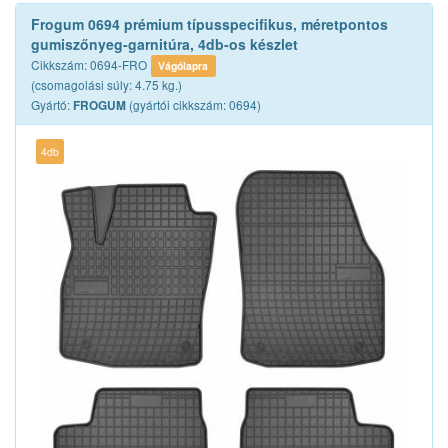
Frogum 0694 prémium típusspecifikus, méretpontos
gumiszőnyeg-garnitúra, 4db-os készlet
Cikkszám: 0694-FRO
Vágólapra
(csomagolási súly: 4.75 kg.)
Gyártó:
(gyártói cikkszám: 0694)
FROGUM
4db