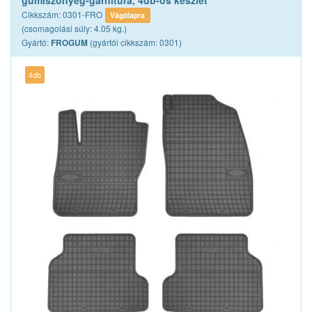
gumiszőnyeg-garnitúra, 4db-os készlet
Cikkszám: 0301-FRO
Vágólapra
(csomagolási súly: 4.05 kg.)
Gyártó:
(gyártói cikkszám: 0301)
FROGUM
4db