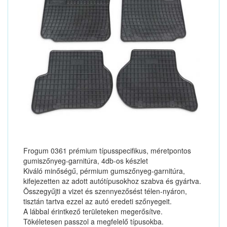
Frogum 0361 prémium típusspecifikus, méretpontos
gumiszőnyeg-garnitúra, 4db-os készlet
Kiváló minőségű, pérmium gumszőnyeg-garnitúra,
kifejezetten az adott autótípusokhoz szabva és gyártva.
Összegyűjti a vizet és szennyezősést télen-nyáron,
tisztán tartva ezzel az autó eredeti szőnyegeit.
A lábbal érintkező területeken megerősítve.
Tökéletesen passzol a megfelelő típusokba.