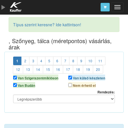
Szerszámkatalógus
Típus szerint keresne? Ide kattintson!
Kosár
, Szőnyeg, tálca (méretpontos) vásárlás,
Alkatrészek
árak
1
2
3
4
5
6
7
8
9
10
11
12
13
14
15
16
17
18
19
20
Van Szigetszentmiklóson
Van külső készleten
Van Budán
Nem érhető el
Rendezés: