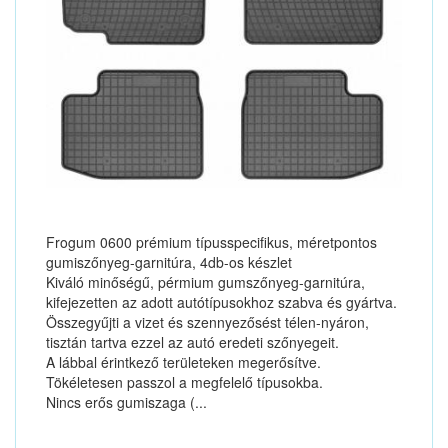
Frogum 0600 prémium típusspecifikus, méretpontos
gumiszőnyeg-garnitúra, 4db-os készlet
Kiváló minőségű, pérmium gumszőnyeg-garnitúra,
kifejezetten az adott autótípusokhoz szabva és gyártva.
Összegyűjti a vizet és szennyezősést télen-nyáron,
tisztán tartva ezzel az autó eredeti szőnyegeit.
A lábbal érintkező területeken megerősítve.
Tökéletesen passzol a megfelelő típusokba.
Nincs erős gumiszaga (...