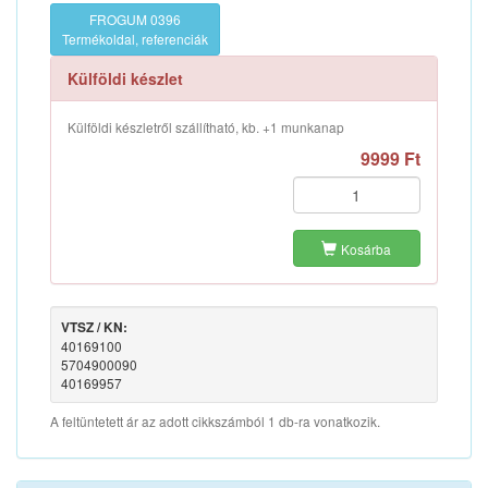
FROGUM 0396
Termékoldal, referenciák
Külföldi készlet
Külföldi készletről szállítható, kb. +1 munkanap
9999 Ft
Kosárba
VTSZ / KN:
40169100
5704900090
40169957
A feltüntetett ár az adott cikkszámból 1 db-ra vonatkozik.