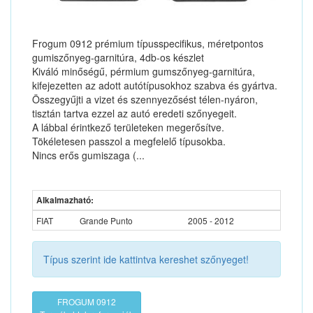
Frogum 0912 prémium típusspecifikus, méretpontos
gumiszőnyeg-garnitúra, 4db-os készlet
Kiváló minőségű, pérmium gumszőnyeg-garnitúra,
kifejezetten az adott autótípusokhoz szabva és gyártva.
Összegyűjti a vizet és szennyezősést télen-nyáron,
tisztán tartva ezzel az autó eredeti szőnyegeit.
A lábbal érintkező területeken megerősítve.
Tökéletesen passzol a megfelelő típusokba.
Nincs erős gumiszaga (...
Alkalmazható:
FIAT
Grande Punto
2005 - 2012
Típus szerint ide kattintva kereshet szőnyeget!
FROGUM 0912