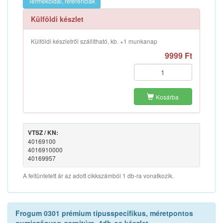
Termékoldal, referenciák
Külföldi készlet
Külföldi készletről szállítható, kb. +1 munkanap
9999 Ft
Kosárba
VTSZ / KN:
40169100
4016910000
40169957
A feltüntetett ár az adott cikkszámból 1 db-ra vonatkozik.
Frogum 0301 prémium típusspecifikus, méretpontos