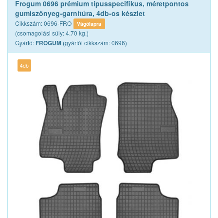
Frogum 0696 prémium típusspecifikus, méretpontos
gumiszőnyeg-garnitúra, 4db-os készlet
Cikkszám: 0696-FRO
Vágólapra
(csomagolási súly: 4.70 kg.)
Gyártó:
(gyártói cikkszám: 0696)
FROGUM
4db