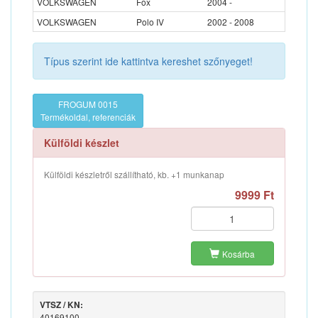
VOLKSWAGEN
Fox
2004 -
VOLKSWAGEN
Polo IV
2002 - 2008
Típus szerint ide kattintva kereshet szőnyeget!
FROGUM 0015
Termékoldal, referenciák
Külföldi készlet
Külföldi készletről szállítható, kb. +1 munkanap
9999 Ft
Kosárba
VTSZ / KN:
40169100