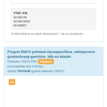
VTSZ / KN:
40169100
4016910000
40169957
A feltüntetett ár az adott cikkszámból 1 db-ra vonatkozik.
Frogum D0072 prémium típusspecifikus, méretpontos
gumiszőnyeg-garnitúra, 3db-os készlet
Cikkszám: D0072-FRO
Vágólapra
(csomagolási súly: 4.00 kg.)
Gyártó:
(gyártói cikkszám: D0072)
FROGUM
3db