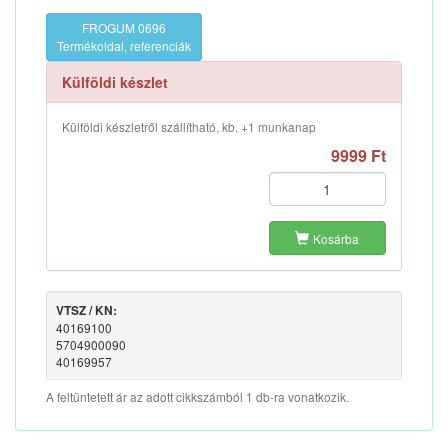
FROGUM 0696
Termékoldal, referenciák
Külföldi készlet
Külföldi készletről szállítható, kb. +1 munkanap
9999 Ft
Kosárba
VTSZ / KN:
40169100
5704900090
40169957
A feltüntetett ár az adott cikkszámból 1 db-ra vonatkozik.