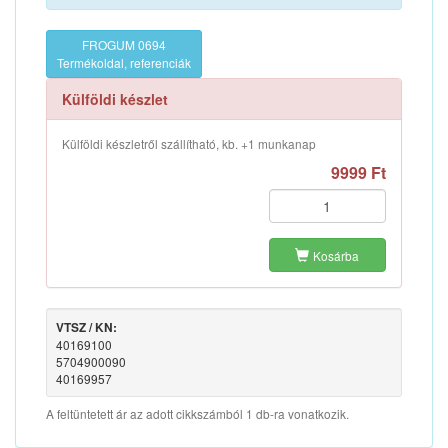
FROGUM 0694
Termékoldal, referenciák
Külföldi készlet
Külföldi készletről szállítható, kb. +1 munkanap
9999 Ft
Kosárba
VTSZ / KN:
40169100
5704900090
40169957
A feltüntetett ár az adott cikkszámból 1 db-ra vonatkozik.