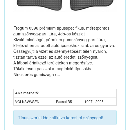
Frogum 0396 prémium típusspecifikus, méretpontos
gumiszőnyeg-garnitúra, 4db-os készlet
Kiváló minőségű, pérmium gumszőnyeg-garnitúra,
kifejezetten az adott autótípusokhoz szabva és gyártva.
Összegyűjti a vizet és szennyezősést télen-nyáron,
tisztán tartva ezzel az autó eredeti szőnyegeit.
A lábbal érintkező területeken megerősítve.
Tökéletesen passzol a megfelelő típusokba.
Nincs erős gumiszaga (...
Alkalmazható:
VOLKSWAGEN
Passat B5
1997 - 2005
Típus szerint ide kattintva kereshet szőnyeget!