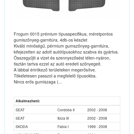
Frogum 0015 prémium típusspecifikus, méretpontos
gumiszőnyeg-garnitúra, 4db-os készlet
Kiváló minőségű, pérmium gumszőnyeg-garnitúra,
kifejezetten az adott autótípusokhoz szabva és gyártva.
Összegyűjti a vizet és szennyezősést télen-nyáron,
tisztán tartva ezzel az autó eredeti szőnyegeit.
A lábbal érintkező területeken megerősítve.
Tökéletesen passzol a megfelelő típusokba.
Nincs erős gumiszaga (...
Alkalmazható:
SEAT
Cordoba II
2002 - 2008
SEAT
Ibiza III
2002 - 2008
SKODA
Fabia I
1999 - 2008