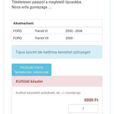
Tökéletesen passzol a megfelelő típusokba.
Nincs erős gumiszaga ...
Alkalmazható:
FORD
Transit VI
2000 - 2006
FORD
Transit VII
2006 -
Típus szerint ide kattintva kereshet szőnyeget!
FROGUM D0072
Termékoldal, referenciák
Külföldi készlet
Külföldi készletről szállítható, kb. +1 munkanap
9999 Ft