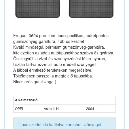
Frogum 0694 prémium típusspecifikus, méretpontos
gumiszőnyeg-garnitúra, 4db-os készlet
Kiváló minőségű, pérmium gumszőnyeg-garnitúra,
kifejezetten az adott autótípusokhoz szabva és gyártva.
Összegyűjti a vizet és szennyezősést télen-nyáron,
tisztán tartva ezzel az autó eredeti szőnyegeit.
A lábbal érintkező területeken megerősítve.
Tökéletesen passzol a megfelelő típusokba.
Nincs erős gumiszaga (...
Alkalmazható:
OPEL
Astra III H
2004 -
Típus szerint ide kattintva kereshet szőnyeget!