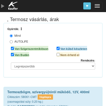
, Termosz vásárlás, árak
Szerszámkatalógus
Kosár
Gyártók:
Mind
Alkatrészek
AUTOLIFE
CARMOTION
Van Szigetszentmiklóson
Van külső készleten
Van Budán
Nem érhető el
Rendezés:
Termoszbögre, szivargyújtóról működő, 12V, 400ml
Cikkszám: 58061-CMT
Vágólapra
(csomagolási súly: 0.20 kg.)