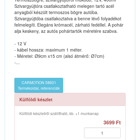
Szivargyújtóra csatlakoztatható melegen tartó acél
anyagból készült termoszos bögre autóba.
Szivargyújtóba csatlakoztatva a benne lévő folyadékot
felmelegíti. Elegáns krómacél, zárható fedéllel. A pohár
alja keskeny, az autós pohártartók méretére szabva.
- 12 V
- kábel hossza: maximum 1 méter.
- Méretei: Ø9cm x15 cm (alsó átmérő: Ø7cm)
-...
CARMOTION 58601
Termékoldal, referenciák
Külföldi készlet
Külföldi készletről szállítható, kb. +1 munkanap
3699 Ft