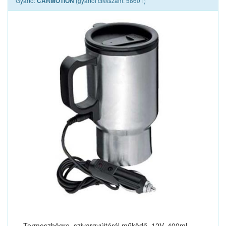
Gyártó:
(gyártói cikkszám: 58601)
CARMOTION
Termoszbögre, szivargyújtóról működő, 12V, 400ml