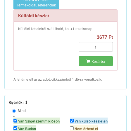
Termékoldal, referenciák
Külföldi készlet
Külföldi készletről szállítható, kb. +1 munkanap
3677 Ft
Kosárba
A feltüntetett ár az adott cikkszámból 1 db-ra vonatkozik.
Gyártók:
Mind
AUTOLIFE
Van Szigetszentmiklóson
Van külső készleten
CARMOTION
Van Budán
Nem érhető el