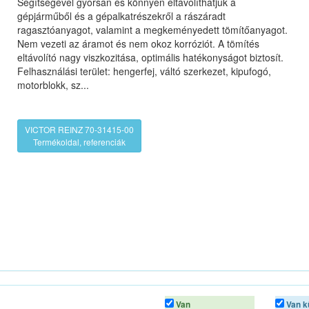
Segítségével gyorsan és könnyen eltávolíthatjuk a
gépjárműből és a gépalkatrészekről a rászáradt
ragasztóanyagot, valamint a megkeményedett tömítőanyagot.
Nem vezeti az áramot és nem okoz korróziót. A tömítés
eltávolító nagy viszkozitása, optimális hatékonyságot biztosít.
Felhasználási terület: hengerfej, váltó szerkezet, kipufogó,
motorblokk, sz...
VICTOR REINZ 70-31415-00
Termékoldal, referenciák
Van
Van k