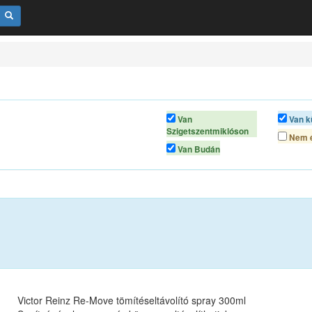
Van
Van k
Szigetszentmiklóson
Nem é
Van Budán
Victor Reinz Re-Move tömítéseltávolító spray 300ml