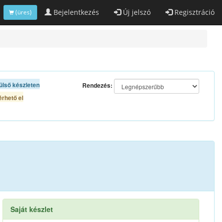
Bejelentkezés
Új jelszó
Regisztráció
(üres)
ülső készleten
Rendezés:
rhető el
Saját készlet