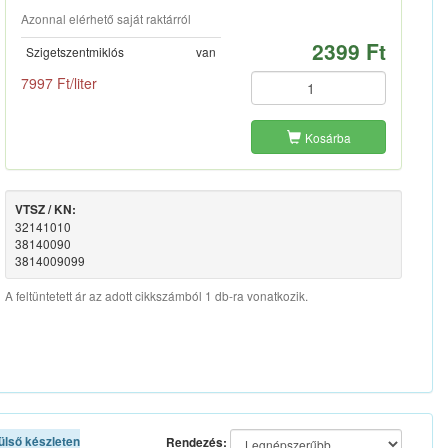
Azonnal elérhető saját raktárról
2399 Ft
Szigetszentmiklós
van
7997 Ft/liter
Kosárba
VTSZ / KN:
32141010
38140090
3814009099
A feltüntetett ár az adott cikkszámból 1 db-ra vonatkozik.
ülső készleten
Rendezés: