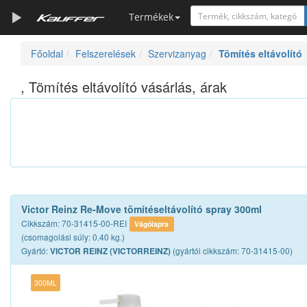
Termékek
Főoldal
Felszerelések
Szervizanyag
Tömítés eltávolító
Szerszámkatalógus
Kosár
, Tömítés eltávolító vásárlás, árak
Alkatrészek
Victor Reinz Re-Move tömítéseltávolító spray 300ml
Cikkszám: 70-31415-00-REI
Vágólapra
(csomagolási súly: 0.40 kg.)
Gyártó:
(gyártói cikkszám: 70-31415-00)
VICTOR REINZ (VICTORREINZ)
300ML