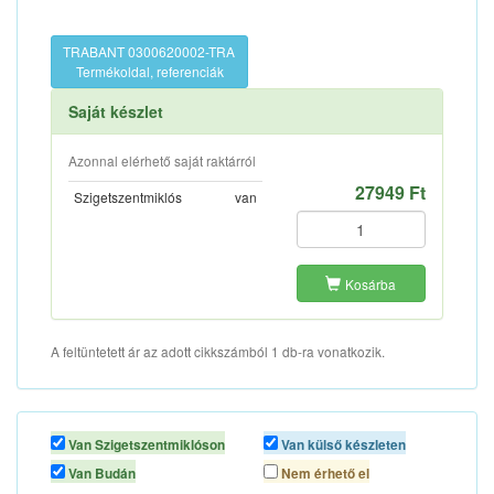
TRABANT 0300620002-TRA
Termékoldal, referenciák
Saját készlet
Azonnal elérhető saját raktárról
27949 Ft
Szigetszentmiklós
van
Kosárba
A feltüntetett ár az adott cikkszámból 1 db-ra vonatkozik.
Van Szigetszentmiklóson
Van külső készleten
Van Budán
Nem érhető el