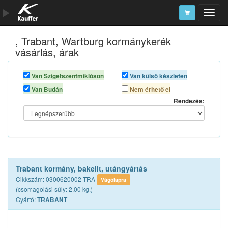
, Trabant, Wartburg kormánykerék
Szerszámkatalógus
vásárlás, árak
Kosár
Van Szigetszentmiklóson
Van külső készleten
Alkatrészek
Van Budán
Nem érhető el
Rendezés:
Trabant kormány, bakelit, utángyártás
Cikkszám: 0300620002-TRA
Vágólapra
(csomagolási súly: 2.00 kg.)
Gyártó:
TRABANT