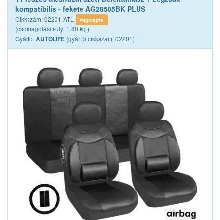
kompatibilis - fekete AG28505BK PLUS
Cikkszám: 02201-ATL
Vágólapra
(csomagolási súly: 1.80 kg.)
Gyártó:
(gyártói cikkszám: 02201)
AUTOLIFE