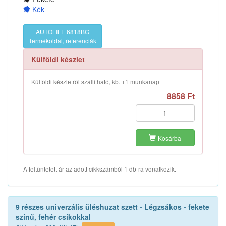
Kék
AUTOLIFE 6818BG
Termékoldal, referenciák
Külföldi készlet
Külföldi készletről szállítható, kb. +1 munkanap
8858 Ft
Kosárba
A feltüntetett ár az adott cikkszámból 1 db-ra vonatkozik.
9 részes univerzális üléshuzat szett - Légzsákos - fekete
színű, fehér csíkokkal