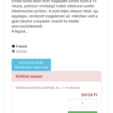
Emeld autód belső terét magasabb szintre ezzel a 15
részes, prémium minőségű műbőr üléshuzat szettel
fekete/szürke színben. A szett teljes üléssort lefed, így
egységes, rendezett megjelenést ad, miközben védi a
gyári kárpitot a kopástól, kosztól és kisebb
szennyeződésektől.
A légzsá...
Fekete
Szürke
AUTOLIFE 02096
Termékoldal, referenciák
Külföldi készlet
Külföldi készletről szállítható, kb. +1 munkanap
54134 Ft