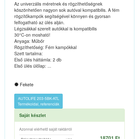
Az univerzális méretnek és rögzíthetőségnek
köszönhetően nagyon sok autóval kompatibilis. A fém
rögzítőkampók segítségével könnyen és gyorsan
felfogatható az ülés alján.
Légzsákkal szerelt autókkal is kompatibilis
30°C-on mosható!
Anyaga: Műbőr
Rögzíthetőség: Fém kampókkal
Szett tartalma:
Első ülés háttámla: 2 db
Első ülés ülőlap: ...
Fekete
AUTOLIFE 203-5BK-ATL
Termékoldal, referenciák
Saját készlet
Azonnal elérhető saját raktárról
18701 Ft