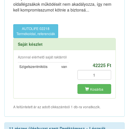
oldallégzsákok működését nem akadályozza, így nem
kell kompromisszumot kötnie a biztonsá...
AUTOLIFE 02218
Termékoldal, referenciák
Saját készlet
Azonnal elérhető saját raktárról
42225 Ft
Szigetszentmiklós
van
Kosárba
A feltüntetett ár az adott cikkszámból 1 db-ra vonatkozik.
11 részes üléshuzat szett Deréktámasz + Légzsák