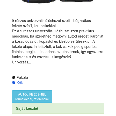
9 részes univerzális üléshuzat szett - Légzsákos -
fekete színű, kék csíkokkal
Ez a 9 részes univerzális üléshuzat szett praktikus
megoldás, ha szeretnéd megóvni autód eredeti kárpitját
a koszolódástól, kopástól és kisebb sérülésektől. A
fekete alapszín letisztult, a kék csíkok pedig sportos,
fiatalos megjelenést adnak az utastérnek, így egyszerre
funkcionális és esztétikus kiegészítő.
Univerzáli...
Fekete
Kék
AUTOLIFE 203-4BL
Termékoldal, referenciák
Saját készlet