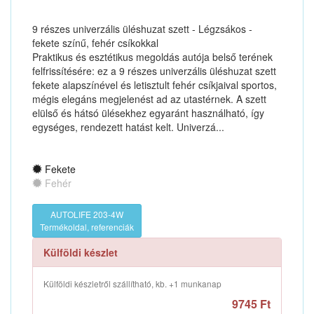
9 részes univerzális üléshuzat szett - Légzsákos -
fekete színű, fehér csíkokkal
Praktikus és esztétikus megoldás autója belső terének
felfrissítésére: ez a 9 részes univerzális üléshuzat szett
fekete alapszínével és letisztult fehér csíkjaival sportos,
mégis elegáns megjelenést ad az utastérnek. A szett
elülső és hátsó ülésekhez egyaránt használható, így
egységes, rendezett hatást kelt. Univerzá...
Fekete
Fehér
AUTOLIFE 203-4W
Termékoldal, referenciák
Külföldi készlet
Külföldi készletről szállítható, kb. +1 munkanap
9745 Ft