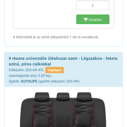
Kosárba
A feltüntetett ár az adott cikkszámból 1 db-ra vonatkozik.
9 részes univerzális üléshuzat szett - Légzsákos - fekete
színű, piros csíkokkal
Cikkszám: 203-4R-ATL
Vágólapra
(csomagolási súly: 0.20 kg.)
Gyártó:
(gyártói cikkszám: 203-4R)
AUTOLIFE