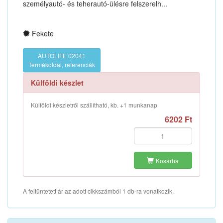
személyautó- és teherautó-ülésre felszerelh...
Fekete
AUTOLIFE 02041
Termékoldal, referenciák
Külföldi készlet
Külföldi készletről szállítható, kb. +1 munkanap
6202 Ft
Kosárba
A feltüntetett ár az adott cikkszámból 1 db-ra vonatkozik.