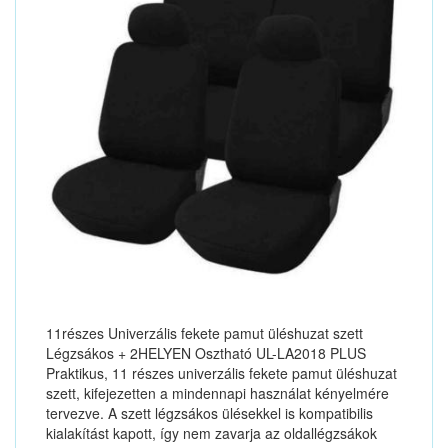
11részes Univerzális fekete pamut üléshuzat szett
Légzsákos + 2HELYEN Osztható UL-LA2018 PLUS
Praktikus, 11 részes univerzális fekete pamut üléshuzat
szett, kifejezetten a mindennapi használat kényelmére
tervezve. A szett légzsákos ülésekkel is kompatibilis
kialakítást kapott, így nem zavarja az oldallégzsákok