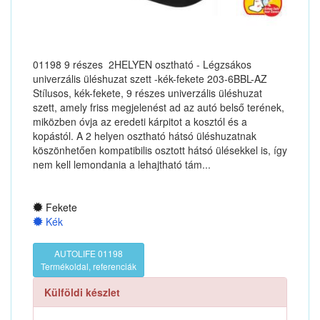
01198 9 részes 2HELYEN osztható - Légzsákos
univerzális üléshuzat szett -kék-fekete 203-6BBL-AZ
Stílusos, kék-fekete, 9 részes univerzális üléshuzat
szett, amely friss megjelenést ad az autó belső terének,
miközben óvja az eredeti kárpitot a kosztól és a
kopástól. A 2 helyen osztható hátsó üléshuzatnak
köszönhetően kompatibilis osztott hátsó ülésekkel is, így
nem kell lemondania a lehajtható tám...
Fekete
Kék
AUTOLIFE 01198
Termékoldal, referenciák
Külföldi készlet