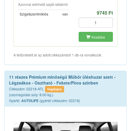
Azonnal elérhető saját raktárról
9745 Ft
Szigetszentmiklós
van
Kosárba
A feltüntetett ár az adott cikkszámból 1 db-ra vonatkozik.
11 részes Prémium minőségű Műbőr üléshuzat szett -
Légzsákos - Osztható - Fekete/Piros színben
Cikkszám: 02218-ATL
Vágólapra
(csomagolási súly: 8.00 kg.)
Gyártó:
(gyártói cikkszám: 02218)
AUTOLIFE