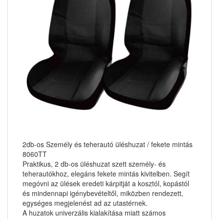
2db-os Személy és teherautó üléshuzat / fekete mintás
8060TT
Praktikus, 2 db-os üléshuzat szett személy- és
teherautókhoz, elegáns fekete mintás kivitelben. Segít
megóvni az ülések eredeti kárpitját a kosztól, kopástól
és mindennapi igénybevételtől, miközben rendezett,
egységes megjelenést ad az utastérnek.
A huzatok univerzális kialakítása miatt számos