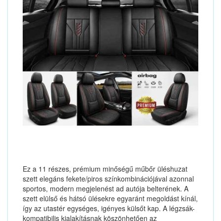
Ez a 11 részes, prémium minőségű műbőr üléshuzat
szett elegáns fekete/piros színkombinációjával azonnal
sportos, modern megjelenést ad autója belterének. A
szett elülső és hátsó ülésekre egyaránt megoldást kínál,
így az utastér egységes, igényes külsőt kap. A légzsák-
kompatibilis kialakításnak köszönhetően az