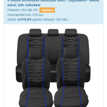
9 részes univerzális üléshuzat szett - Légzsákos - fekete
színű, kék csíkokkal
Cikkszám: 203-4BL-ATL
Vágólapra
(csomagolási súly: 0.20 kg.)
Gyártó:
(gyártói cikkszám: 203-4BL)
AUTOLIFE