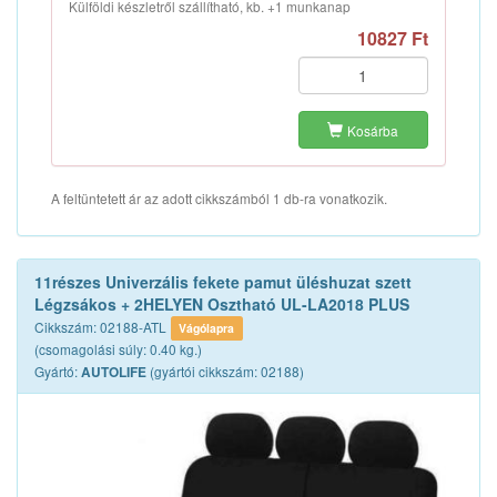
Külföldi készletről szállítható, kb. +1 munkanap
10827 Ft
Kosárba
A feltüntetett ár az adott cikkszámból 1 db-ra vonatkozik.
11részes Univerzális fekete pamut üléshuzat szett
Légzsákos + 2HELYEN Osztható UL-LA2018 PLUS
Cikkszám: 02188-ATL
Vágólapra
(csomagolási súly: 0.40 kg.)
Gyártó:
(gyártói cikkszám: 02188)
AUTOLIFE