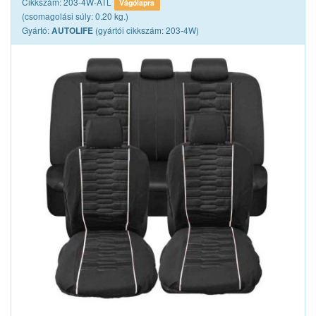
Cikkszám: 203-4W-ATL
Vágólapra
(csomagolási súly: 0.20 kg.)
Gyártó:
(gyártói cikkszám: 203-4W)
AUTOLIFE