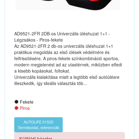
AD9521-2FR 2DB-os Univerzális üléshuzat 1+1 -
Légzsákos - Piros-fekete
Az AD9521-2FR 2 db-os univerzális üléshuzat 1+1
praktikus megoldás az első ülések védelmére és
felfrissítésére. A piros-fekete színkombináció sportos,
modern megjelenést ad az utastérnek, miközben elfedi
a kisebb kopásokat, foltokat.
Univerzális kialakítása miatt a legtöbb első autóülésre
illeszkedik, így ideális választás töb...
Fekete
Piros
AUTOLIFE 01525
Termékoldal, referenciák
Külföldi készlet