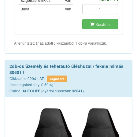
Szigetszentmiklós
van
Buda
van
Kosárba
A feltüntetett ár az adott cikkszámból 1 db-ra vonatkozik.
2db-os Személy és teherautó üléshuzat / fekete mintás
8060TT
Cikkszám: 02041-ATL
Vágólapra
(csomagolási súly: 0.50 kg.)
Gyártó:
(gyártói cikkszám: 02041)
AUTOLIFE