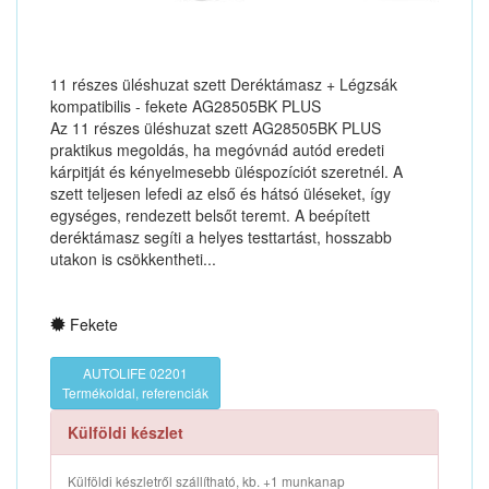
11 részes üléshuzat szett Deréktámasz + Légzsák
kompatibilis - fekete AG28505BK PLUS
Az 11 részes üléshuzat szett AG28505BK PLUS
praktikus megoldás, ha megóvnád autód eredeti
kárpitját és kényelmesebb üléspozíciót szeretnél. A
szett teljesen lefedi az első és hátsó üléseket, így
egységes, rendezett belsőt teremt. A beépített
deréktámasz segíti a helyes testtartást, hosszabb
utakon is csökkentheti...
Fekete
AUTOLIFE 02201
Termékoldal, referenciák
Külföldi készlet
Külföldi készletről szállítható, kb. +1 munkanap