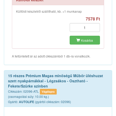
Külföldi készletről szállítható, kb. +1 munkanap
7578 Ft
Kosárba
A feltüntetett ár az adott cikkszámból 1 db-ra vonatkozik.
15 részes Prémium Magas minőségű Műbőr üléshuzat
szett nyakpárnákkal - Légzsákos - Osztható -
Fekete/Szürke színben
Cikkszám: 02096-ATL
Vágólapra
(csomagolási súly: 10.00 kg.)
Gyártó:
(gyártói cikkszám: 02096)
AUTOLIFE