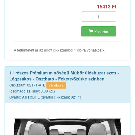
15413 Ft
Kosárba
A feltüntetett ár az adott cikkszámból 1 db-ra vonatkozik.
11 részes Prémium minőségű Műbőr üléshuzat szett -
Légzsákos - Osztható - Fekete/Szürke színben
Cikkszám: 02171-ATL
Vágólapra
(csomagolási súly: 8.00 kg.)
Gyártó:
(gyártói cikkszám: 02171)
AUTOLIFE