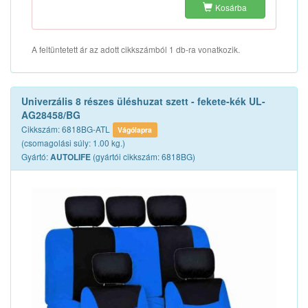
Kosárba
A feltüntetett ár az adott cikkszámból 1 db-ra vonatkozik.
Univerzális 8 részes üléshuzat szett - fekete-kék UL-
AG28458/BG
Cikkszám: 6818BG-ATL
Vágólapra
(csomagolási súly: 1.00 kg.)
Gyártó:
(gyártói cikkszám: 6818BG)
AUTOLIFE