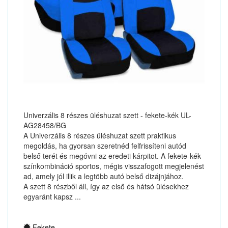
Univerzális 8 részes üléshuzat szett - fekete-kék UL-
AG28458/BG
A Univerzális 8 részes üléshuzat szett praktikus
megoldás, ha gyorsan szeretnéd felfrissíteni autód
belső terét és megóvni az eredeti kárpitot. A fekete-kék
színkombináció sportos, mégis visszafogott megjelenést
ad, amely jól illik a legtöbb autó belső dizájnjához.
A szett 8 részből áll, így az első és hátsó ülésekhez
egyaránt kapsz ...
Fekete