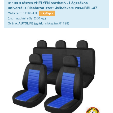
01198 9 részes 2HELYEN osztható - Légzsákos
univerzális üléshuzat szett -kék-fekete 203-6BBL-AZ
Cikkszám: 01198-ATL
Vágólapra
(csomagolási súly: 2.00 kg.)
Gyártó:
(gyártói cikkszám: 01198)
AUTOLIFE