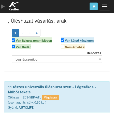
, Üléshuzat vásárlás, árak
Szerszámkatalógus
Kosár
1
2
3
4
Alkatrészek
Van Szigetszentmiklóson
Van külső készleten
Van Budán
Nem érhető el
Rendezés:
11 részes univerzális üléshuzat szett - Légzsákos -
Műbőr fekete
Cikkszám: 203-5BK-ATL
Vágólapra
(csomagolási súly: 0.90 kg.)
Gyártó:
AUTOLIFE