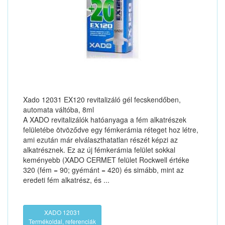
Xado 12031 EX120 revitalizáló gél fecskendőben,
automata váltóba, 8ml
A XADO revitalizálók hatóanyaga a fém alkatrészek
felületébe ötvöződve egy fémkerámia réteget hoz létre,
ami ezután már elválaszthatatlan részét képzi az
alkatrésznek. Ez az új fémkerámia felület sokkal
keményebb (XADO CERMET felület Rockwell értéke
320 (fém = 90; gyémánt = 420) és simább, mint az
eredeti fém alkatrész, és ...
XADO 12031
Termékoldal, referenciák