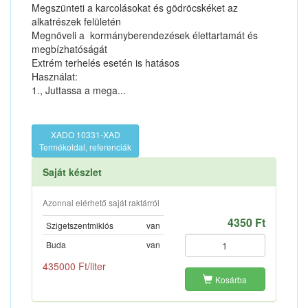
Megszünteti a karcolásokat és gödröcskéket az
alkatrészek felületén
Megnöveli a kormányberendezések élettartamát és
megbízhatóságát
Extrém terhelés esetén is hatásos
Használat:
1., Juttassa a mega...
XADO 10331-XAD
Termékoldal, referenciák
Saját készlet
Azonnal elérhető saját raktárról
4350 Ft
Szigetszentmiklós
van
Buda
van
435000 Ft/liter
Kosárba