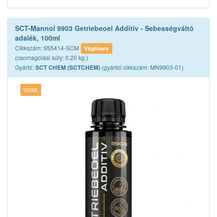
SCT-Mannol 9903 Getriebeoel Additiv - Sebességváltó
adalék, 100ml
Cikkszám: 955414-SCM
Vágólapra
(csomagolási súly: 0.20 kg.)
Gyártó:
(gyártói cikkszám: MN9903-01)
SCT CHEM (SCTCHEM)
100ML