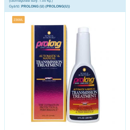
(csomagolási súly: 1.00 kg.)
Gyártó:
PROLONG (U) (PROLONG(U))
236ML