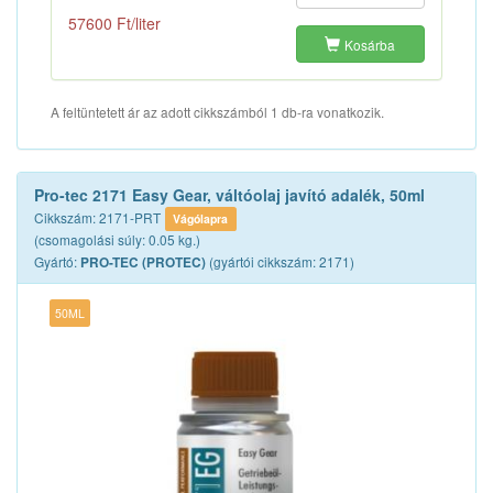
57600 Ft/liter
Kosárba
A feltüntetett ár az adott cikkszámból 1 db-ra vonatkozik.
Pro-tec 2171 Easy Gear, váltóolaj javító adalék, 50ml
Cikkszám: 2171-PRT
Vágólapra
(csomagolási súly: 0.05 kg.)
Gyártó:
(gyártói cikkszám: 2171)
PRO-TEC (PROTEC)
50ML