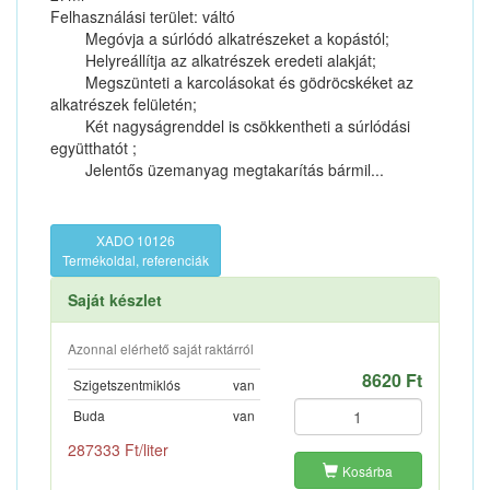
Felhasználási terület: váltó
Megóvja a súrlódó alkatrészeket a kopástól;
Helyreállítja az alkatrészek eredeti alakját;
Megszünteti a karcolásokat és gödröcskéket az
alkatrészek felületén;
Két nagyságrenddel is csökkentheti a súrlódási
együtthatót ;
Jelentős üzemanyag megtakarítás bármil...
XADO 10126
Termékoldal, referenciák
Saját készlet
Azonnal elérhető saját raktárról
8620 Ft
Szigetszentmiklós
van
Buda
van
287333 Ft/liter
Kosárba