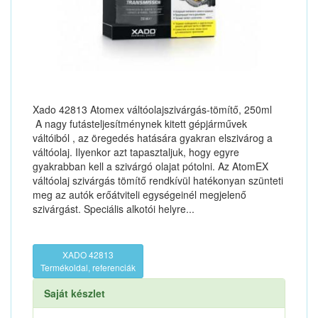
Xado 42813 Atomex váltóolajszivárgás-tömítő, 250ml
A nagy futásteljesítménynek kitett gépjárművek
váltóiból , az öregedés hatására gyakran elszivárog a
váltóolaj. Ilyenkor azt tapasztaljuk, hogy egyre
gyakrabban kell a szivárgó olajat pótolni. Az AtomEX
váltóolaj szivárgás tömítő rendkívül hatékonyan szünteti
meg az autók erőátviteli egységeinél megjelenő
szivárgást. Speciális alkotói helyre...
XADO 42813
Termékoldal, referenciák
Saját készlet