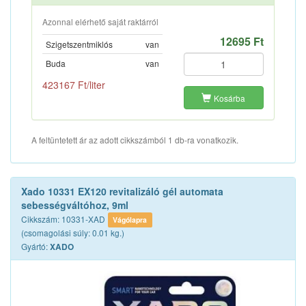
Azonnal elérhető saját raktárról
12695 Ft
Szigetszentmiklós
van
Buda
van
423167 Ft/liter
Kosárba
A feltüntetett ár az adott cikkszámból 1 db-ra vonatkozik.
Xado 10331 EX120 revitalizáló gél automata
sebességváltóhoz, 9ml
Cikkszám: 10331-XAD
Vágólapra
(csomagolási súly: 0.01 kg.)
Gyártó:
XADO