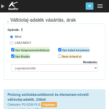
, Váltóolaj-adalék vásárlás, árak
Szerszámkatalógus
Kosár
Gyártók:
Mind
Alkatrészek
LIQUI MOLY
METABOND
Van Szigetszentmiklóson
Van külső készleten
PRO-TEC
Van Budán
Nem érhető el
PROLONG (U)
Rendezés:
SCT CHEM
VALVOLINE
XADO
XERAMIC
Prolong súrlódáscsökkentő és élettartam-növelő
váltóolaj-adalék, 236ml
Cikkszám: P2-0236-PLG
Vágólapra