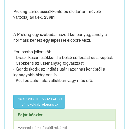
Prolong súrlódáscsökkentő és élettartam-növelő
váltóolaj-adalék, 236ml
A Prolong egy szabadalmazott kenőanyag, amely a
normális kenést egy lépéssel előbbre viszi.
Fontosabb jellemzői:
- Drasztikusan csökkenti a belső súrlódást és a kopást.
- Csökkenti az üzemanyag fogyasztást.
- Gondoskodik az indítás utáni azonnali kenésről a
legnagyobb hidegben is
- Kézi és automata váltókban vagy más erő...
PROLONG (U) P2-0236-PLG
Termékoldal, referenciák
Saját készlet
Azonnal elérhető saját raktárról