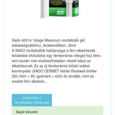
Xado 40014 1stage Maximum revitalizáló gél
sebességváltóhoz, fecskendőben, 30ml
A XADO revitalizálók hatóanyaga a fém alkatrészek
felületébe ötvöződve egy fémkerámia réteget hoz létre,
ami ezután már elválaszthatatlan részét képzi az
alkatrésznek. Ez az új fémkerámia felület sokkal
keményebb (XADO CERMET felület Rockwell értéke
320 (fém = 90; gyémánt = 420) és simább, mint az
eredeti fém alkatrés...
XADO 40014
Termékoldal, referenciák
Saját készlet