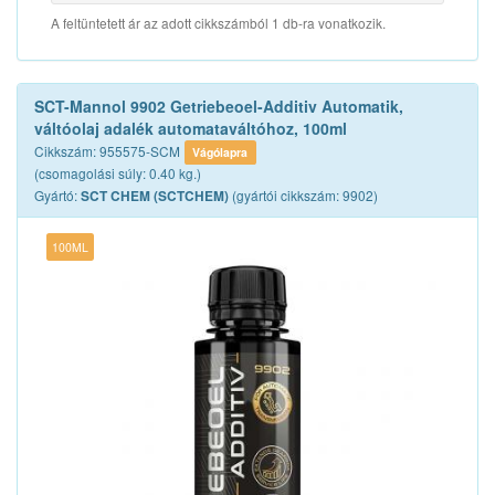
A feltüntetett ár az adott cikkszámból 1 db-ra vonatkozik.
SCT-Mannol 9902 Getriebeoel-Additiv Automatik,
váltóolaj adalék automataváltóhoz, 100ml
Cikkszám: 955575-SCM
Vágólapra
(csomagolási súly: 0.40 kg.)
Gyártó:
(gyártói cikkszám: 9902)
SCT CHEM (SCTCHEM)
100ML