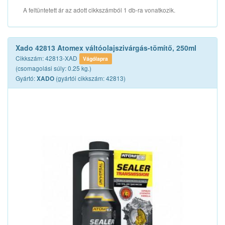
A feltüntetett ár az adott cikkszámból 1 db-ra vonatkozik.
Xado 42813 Atomex váltóolajszivárgás-tömítő, 250ml
Cikkszám: 42813-XAD
Vágólapra
(csomagolási súly: 0.25 kg.)
Gyártó:
(gyártói cikkszám: 42813)
XADO