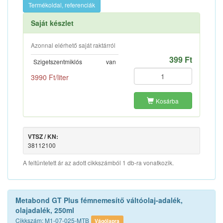
Termékoldal, referenciák
Saját készlet
Azonnal elérhető saját raktárról
399 Ft
Szigetszentmiklós
van
3990 Ft/liter
Kosárba
VTSZ / KN:
38112100
A feltüntetett ár az adott cikkszámból 1 db-ra vonatkozik.
Metabond GT Plus fémnemesítő váltóolaj-adalék,
olajadalék, 250ml
Cikkszám: M1-07-025-MTB
Vágólapra