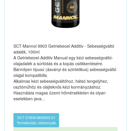
SCT-Mannol 9903 Getriebeoel Additiv - Sebességváltó
adalék, 100ml
A Getriebeoel-Additiv Manual egy kézi sebességváltó-
olajadalék a súrlódás és a kopás csökkentésére.
Bármilyen típusú (ásványi és szintetikus) sebességváltó
olajjal kompatibilis.
Alkalmas kézi sebességváltóhoz, hátsó tengelyhez,
osztóműhöz és olajteknős kézi kormányzáshoz.
Használata magas üzemi hőmérsékleten és olyan
esetekben java...
SCT CHEM MN9903-01
Termékoldal, referenciák