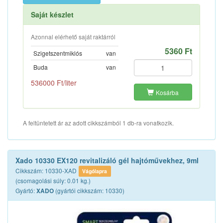
Saját készlet
Azonnal elérhető saját raktárról
5360 Ft
Szigetszentmiklós
van
Buda
van
536000 Ft/liter
Kosárba
A feltüntetett ár az adott cikkszámból 1 db-ra vonatkozik.
Xado 10330 EX120 revitalizáló gél hajtóművekhez, 9ml
Cikkszám: 10330-XAD
Vágólapra
(csomagolási súly: 0.01 kg.)
Gyártó:
(gyártói cikkszám: 10330)
XADO