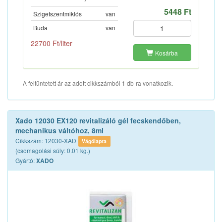
5448 Ft
Szigetszentmiklós
van
Buda
van
22700 Ft/liter
Kosárba
A feltüntetett ár az adott cikkszámból 1 db-ra vonatkozik.
Xado 12030 EX120 revitalizáló gél fecskendőben,
mechanikus váltóhoz, 8ml
Cikkszám: 12030-XAD
Vágólapra
(csomagolási súly: 0.01 kg.)
Gyártó:
XADO