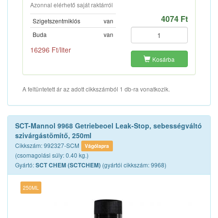
Azonnal elérhető saját raktárról
4074 Ft
Szigetszentmiklós
van
Buda
van
16296 Ft/liter
Kosárba
A feltüntetett ár az adott cikkszámból 1 db-ra vonatkozik.
SCT-Mannol 9968 Getriebeoel Leak-Stop, sebességváltó
szivárgástömítő, 250ml
Cikkszám: 992327-SCM
Vágólapra
(csomagolási súly: 0.40 kg.)
Gyártó:
(gyártói cikkszám: 9968)
SCT CHEM (SCTCHEM)
250ML