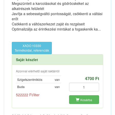
Megszünteti a karcolásokat és gödröcskéket az
alkatrészek felületét
Javítja a sebességváltó pontosságát, csökkenti a váltási
erőt
Csökkenti a váltószerkezet zaját és rezgéseit
Optimalizálja az érintkezési mintákat a fogaskerék ka...
XADO 10330
Termékoldal, referenciák
Saját készlet
Azonnal elérhető saját raktárról
4700 Ft
Szigetszentmiklós
van
Buda
van
522222 Ft/liter
Kosárba