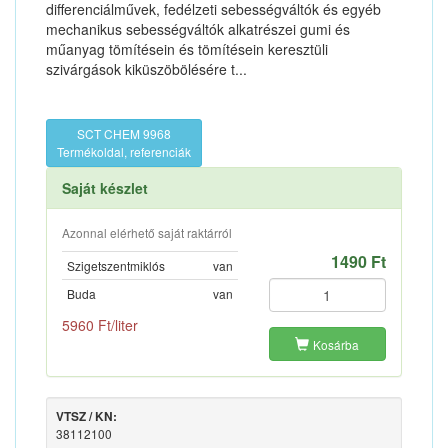
differenciálművek, fedélzeti sebességváltók és egyéb
mechanikus sebességváltók alkatrészei gumi és
műanyag tömítésein és tömítésein keresztüli
szivárgások kiküszöbölésére t...
SCT CHEM 9968
Termékoldal, referenciák
Saját készlet
Azonnal elérhető saját raktárról
1490 Ft
Szigetszentmiklós
van
Buda
van
5960 Ft/liter
Kosárba
VTSZ / KN:
38112100