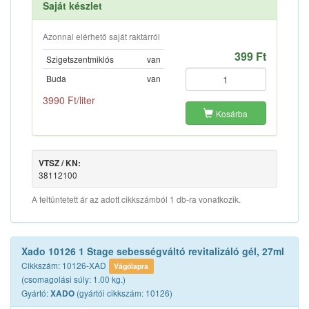
Saját készlet
Azonnal elérhető saját raktárról
399 Ft
Szigetszentmiklós
van
Buda
van
3990 Ft/liter
Kosárba
VTSZ / KN:
38112100
A feltüntetett ár az adott cikkszámból 1 db-ra vonatkozik.
Xado 10126 1 Stage sebességváltó revitalizáló gél, 27ml
Cikkszám: 10126-XAD
Vágólapra
(csomagolási súly: 1.00 kg.)
Gyártó:
(gyártói cikkszám: 10126)
XADO