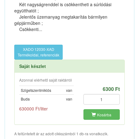
Két nagyságrenddel is csökkentheti a súrlódási
együtthatót ;
Jelentős üzemanyag megtakarítás bármilyen
gépjárműben ;
Csökkenti...
XADO 12030-XAD
Termékoldal, referenciák
Saját készlet
Azonnal elérhető saját raktárról
6300 Ft
Szigetszentmiklós
van
Buda
van
630000 Ft/liter
Kosárba
A feltüntetett ár az adott cikkszámból 1 db-ra vonatkozik.