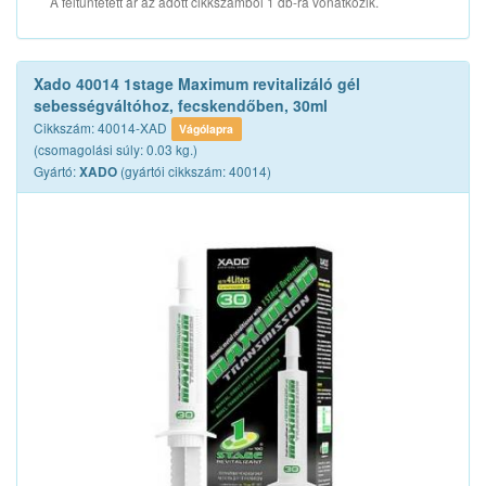
A feltüntetett ár az adott cikkszámból 1 db-ra vonatkozik.
Xado 40014 1stage Maximum revitalizáló gél
sebességváltóhoz, fecskendőben, 30ml
Cikkszám: 40014-XAD
Vágólapra
(csomagolási súly: 0.03 kg.)
Gyártó:
(gyártói cikkszám: 40014)
XADO