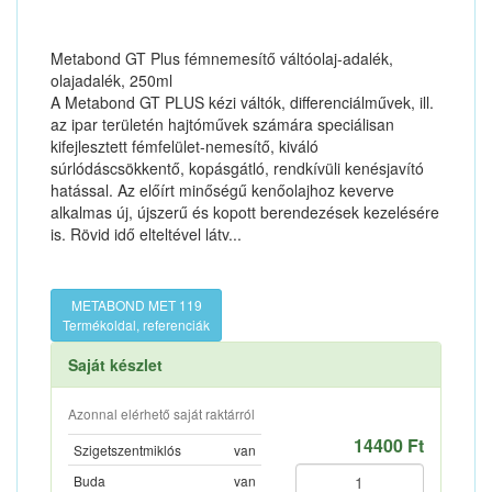
Metabond GT Plus fémnemesítő váltóolaj-adalék,
olajadalék, 250ml
A Metabond GT PLUS kézi váltók, differenciálművek, ill.
az ipar területén hajtóművek számára speciálisan
kifejlesztett fémfelület-nemesítő, kiváló
súrlódáscsökkentő, kopásgátló, rendkívüli kenésjavító
hatással. Az előírt minőségű kenőolajhoz keverve
alkalmas új, újszerű és kopott berendezések kezelésére
is. Rövid idő elteltével látv...
METABOND MET 119
Termékoldal, referenciák
Saját készlet
Azonnal elérhető saját raktárról
14400 Ft
Szigetszentmiklós
van
Buda
van