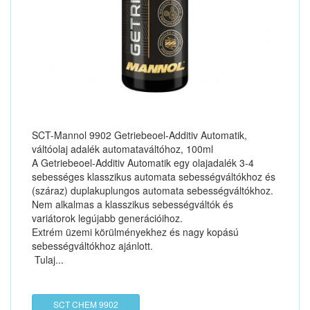
SCT-Mannol 9902 Getriebeoel-Additiv Automatik,
váltóolaj adalék automataváltóhoz, 100ml
A Getriebeoel-Additiv Automatik egy olajadalék 3-4
sebességes klasszikus automata sebességváltókhoz és
(száraz) duplakuplungos automata sebességváltókhoz.
Nem alkalmas a klasszikus sebességváltók és
variátorok legújabb generációihoz.
Extrém üzemi körülményekhez és nagy kopású
sebességváltókhoz ajánlott.
Tulaj...
SCT CHEM 9902