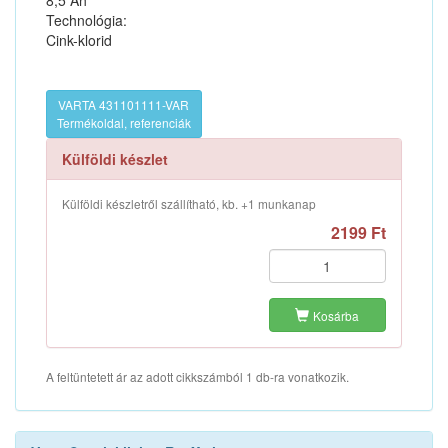
8,5 Ah
Technológia:
Cink-klorid
VARTA 431101111-VAR
Termékoldal, referenciák
Külföldi készlet
Külföldi készletről szállítható, kb. +1 munkanap
2199 Ft
Kosárba
A feltüntetett ár az adott cikkszámból 1 db-ra vonatkozik.