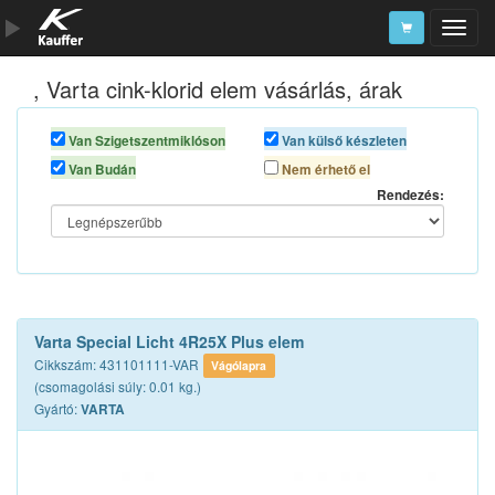
, Varta cink-klorid elem vásárlás, árak
Szerszámkatalógus
Kosár
Van Szigetszentmiklóson
Van külső készleten
Van Budán
Nem érhető el
Alkatrészek
Rendezés:
Varta Special Licht 4R25X Plus elem
Cikkszám: 431101111-VAR
Vágólapra
(csomagolási súly: 0.01 kg.)
Gyártó:
VARTA