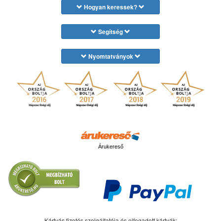
Hogyan keressek?
Segítség
Nyomtatványok
Árukereső
Kártyás fizetés szolgáltatója és elfogadott kártyák: