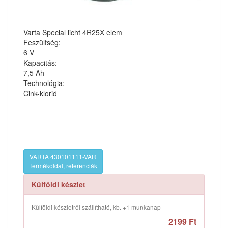
Varta Special licht 4R25X elem
Feszültség:
6 V
Kapacitás:
7,5 Ah
Technológia:
Cink-klorid
VARTA 430101111-VAR
Termékoldal, referenciák
Külföldi készlet
Külföldi készletről szállítható, kb. +1 munkanap
2199 Ft