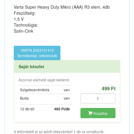
Varta Super Heavy Duty Mikro (AAA) R3 elem, 4db
Feszültség:
1,5 V
Technológia:
Szén-Cink
VARTA 2003101414
Termékoldal, referenciák
Saját készlet
Azonnal elérhető saját raktárról
499 Ft
Szigetszentmiklós
van
Buda
van
12 db-tól
480 Ft/db
Kosárba
A feltüntetett ár az adott cikkszámból 1 db-ra vonatkozik.