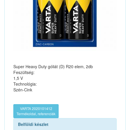
Super Heavy Duty góliát (D) R20 elem, 2db
Feszültség:
1,5 V
Technológia:
Szén-Cink
VARTA 2020101412
Termékoldal, referenciák
Belföldi készlet