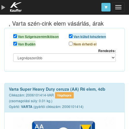
, Varta szén-cink elem vásárlás, árak
Szerszámkatalógus
Kosár
Van Szigetszentmiklóson
Van külső készleten
Van Budán
Nem érhető el
Alkatrészek
Rendezés:
Varta Super Heavy Duty ceruza (AA) R6 elem, 4db
Cikkszám: 2006101414-VAR
Vágólapra
(csomagolási súly: 0.01 kg.)
Gyártó:
(gyártói cikkszám: 2006101414)
VARTA