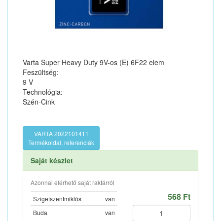
Varta Super Heavy Duty 9V-os (E) 6F22 elem
Feszültség:
9 V
Technológia:
Szén-Cink
VARTA 2022101411
Termékoldal, referenciák
Saját készlet
Azonnal elérhető saját raktárról
568 Ft
Szigetszentmiklós
van
Buda
van