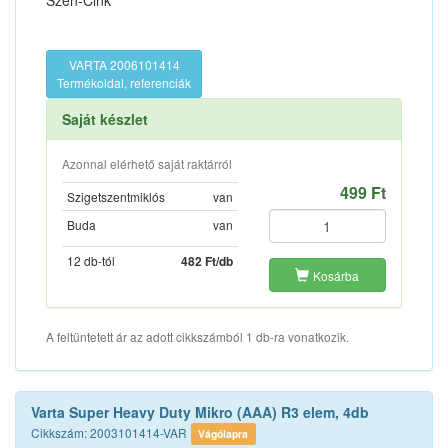
Szén-Cink
VARTA 2006101414
Termékoldal, referenciák
Saját készlet
Azonnal elérhető saját raktárról
499 Ft
Szigetszentmiklós
van
Buda
van
12 db-tól
482 Ft/db
Kosárba
A feltüntetett ár az adott cikkszámból 1 db-ra vonatkozik.
Varta Super Heavy Duty Mikro (AAA) R3 elem, 4db
Cikkszám: 2003101414-VAR
Vágólapra