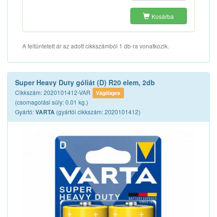
Kosárba
A feltüntetett ár az adott cikkszámból 1 db-ra vonatkozik.
Super Heavy Duty góliát (D) R20 elem, 2db
Cikkszám: 2020101412-VAR
Vágólapra
(csomagolási súly: 0.01 kg.)
Gyártó:
(gyártói cikkszám: 2020101412)
VARTA