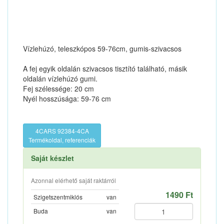
Vízlehúzó, teleszkópos 59-76cm, gumis-szivacsos
A fej egyik oldalán szivacsos tisztító található, másik
oldalán vízlehúzó gumi.
Fej szélessége: 20 cm
Nyél hosszúsága: 59-76 cm
4CARS 92384-4CA
Termékoldal, referenciák
Saját készlet
Azonnal elérhető saját raktárról
1490 Ft
Szigetszentmiklós
van
Buda
van