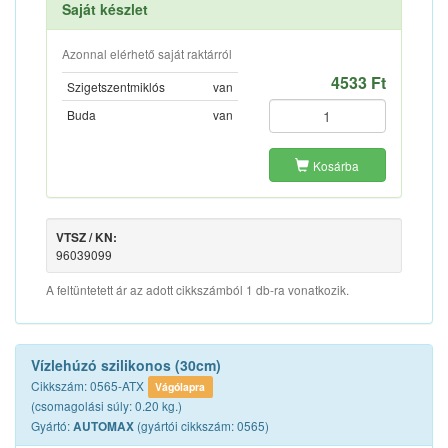
Saját készlet
Azonnal elérhető saját raktárról
4533 Ft
Szigetszentmiklós
van
Buda
van
Kosárba
VTSZ / KN:
96039099
A feltüntetett ár az adott cikkszámból 1 db-ra vonatkozik.
Vízlehúzó szilikonos (30cm)
Cikkszám: 0565-ATX
Vágólapra
(csomagolási súly: 0.20 kg.)
Gyártó:
(gyártói cikkszám: 0565)
AUTOMAX