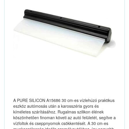
A PURE SILICON A15686 30 cm-es vízlehúzó praktikus
eszköz autómosás után a karosszéria gyors és
kíméletes szárításához. Rugalmas szilikon élének
köszönhetően finoman követi az autó felületét, segítve a
vízfoltok és cseppnyomok csökkentését. A 30 cm-es