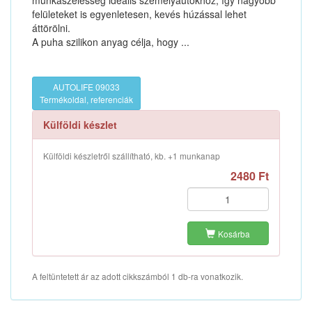
munkaszélesség ideális személyautókhoz, így nagyobb
felületeket is egyenletesen, kevés húzással lehet
áttörölni.
A puha szilikon anyag célja, hogy ...
AUTOLIFE 09033
Termékoldal, referenciák
Külföldi készlet
Külföldi készletről szállítható, kb. +1 munkanap
2480 Ft
Kosárba
A feltüntetett ár az adott cikkszámból 1 db-ra vonatkozik.