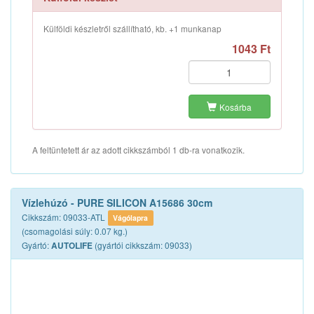
Külföldi készletről szállítható, kb. +1 munkanap
1043 Ft
Kosárba
A feltüntetett ár az adott cikkszámból 1 db-ra vonatkozik.
Vízlehúzó - PURE SILICON A15686 30cm
Cikkszám: 09033-ATL
Vágólapra
(csomagolási súly: 0.07 kg.)
Gyártó:
(gyártói cikkszám: 09033)
AUTOLIFE