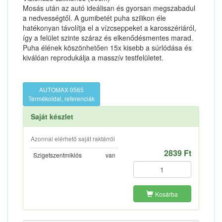
Mosás után az autó ideálisan és gyorsan megszabadul
a nedvességtől. A gumibetét puha szilikon éle
hatékonyan távolítja el a vízcseppeket a karosszériáról,
így a felület szinte száraz és elkenődésmentes marad.
Puha élének köszönhetően 15x kisebb a súrlódása és
kiválóan reprodukálja a masszív testfelületet.
AUTOMAX 0565
Termékoldal, referenciák
Saját készlet
Azonnal elérhető saját raktárról
2839 Ft
Szigetszentmiklós
van
Kosárba