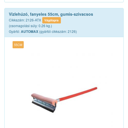
Vízlehúzó, fanyeles 55cm, gumis-szivacsos
Cikkszám: 2126-ATX
Vágólapra
(csomagolási súly: 0.26 kg.)
Gyártó:
(gyártói cikkszám: 2126)
AUTOMAX
55CM