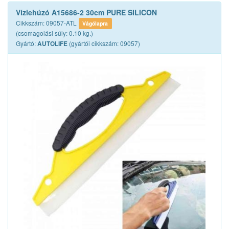
Vízlehúzó A15686-2 30cm PURE SILICON
Cikkszám: 09057-ATL
Vágólapra
(csomagolási súly: 0.10 kg.)
Gyártó:
(gyártói cikkszám: 09057)
AUTOLIFE