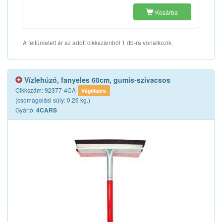
Kosárba
A feltüntetett ár az adott cikkszámból 1 db-ra vonatkozik.
Vízlehúzó, fanyeles 60cm, gumis-szivacsos
Cikkszám: 92377-4CA
Vágólapra
(csomagolási súly: 0.26 kg.)
Gyártó:
4CARS