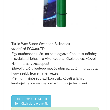
Turtle Wax Super Sweeper, Szilikonos
vízlehúzó FGX496TD
Egy autómosás után, mi sem egyszerűbb, mint néhány
mozdulattal lehúzni a vizet ezzel a tökéletes eszközzel!
Nem marad vízcseppes!
Eltávolítható a legtöbb mosás után az autón maradt víz,
hogy szebb legyen a fényezés!
Prémium minőségű szilikon csík, követi a jármű
kontúrjait, így a víz nagy részét el tudja távolítani.
TURTLE WAX FGX496TD
Termékoldal, referenciák