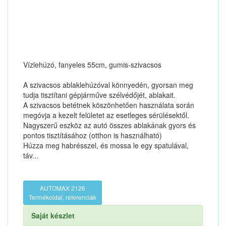
Vízlehúzó, fanyeles 55cm, gumis-szivacsos
A szivacsos ablaklehúzóval könnyedén, gyorsan meg
tudja tisztítani gépjárműve szélvédőjét, ablakait.
A szivacsos betétnek köszönhetően használata során
megóvja a kezelt felületet az esetleges sérülésektől.
Nagyszerű eszköz az autó összes ablakának gyors és
pontos tisztításához (otthon is használható)
Húzza meg habrésszel, és mossa le egy spatulával,
táv...
AUTOMAX 2126
Termékoldal, referenciák
Saját készlet