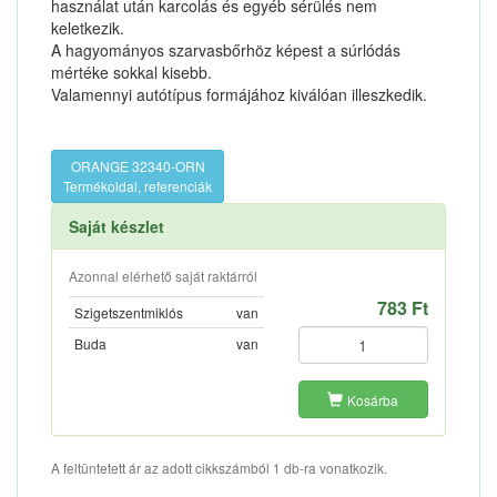
használat után karcolás és egyéb sérülés nem
keletkezik.
A hagyományos szarvasbőrhöz képest a súrlódás
mértéke sokkal kisebb.
Valamennyi autótípus formájához kiválóan illeszkedik.
ORANGE 32340-ORN
Termékoldal, referenciák
Saját készlet
Azonnal elérhető saját raktárról
783 Ft
Szigetszentmiklós
van
Buda
van
Kosárba
A feltüntetett ár az adott cikkszámból 1 db-ra vonatkozik.