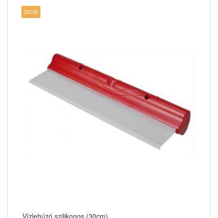
30CM
Vízlehúzó szilikonos (30cm)