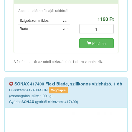
Azonnal elérhető saját raktárról
1190 Ft
Szigetszentmiklós
van
Buda
van
Kosárba
A feltüntetett ár az adott cikkszámból 1 db-ra vonatkozik.
SONAX 417400 Flexi Blade, szilikonos vízlehúzó, 1 db
Cikkszám: 417400-SON
Vágólapra
(csomagolási súly: 1.00 kg.)
Gyártó:
(gyártói cikkszám: 417400)
SONAX