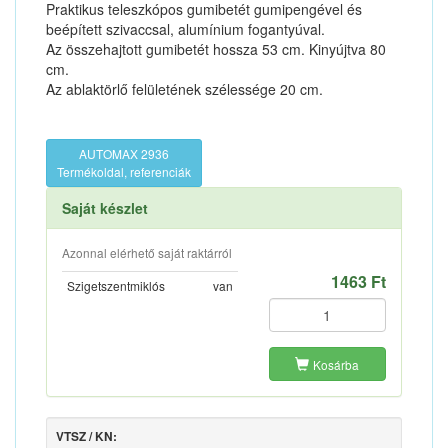
Praktikus teleszkópos gumibetét gumipengével és
beépített szivaccsal, alumínium fogantyúval.
Az összehajtott gumibetét hossza 53 cm. Kinyújtva 80
cm.
Az ablaktörlő felületének szélessége 20 cm.
AUTOMAX 2936
Termékoldal, referenciák
Saját készlet
Azonnal elérhető saját raktárról
1463 Ft
Szigetszentmiklós
van
Kosárba
VTSZ / KN: