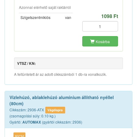
Azonnal elérhető saját raktárról
1098 Ft
Szigetszentmiklós
van
Kosárba
VTSZ / KN:
A feltüntetett ár az adott cikkszámból 1 db-ra vonatkozik.
Vízlehúzó, ablaklehúzó alumínium állítható nyéllel
(80cm)
Cikkszám: 2936-ATX
Vágólapra
(csomagolási súly: 0.10 kg.)
Gyártó:
(gyártói cikkszám: 2936)
AUTOMAX
80CM