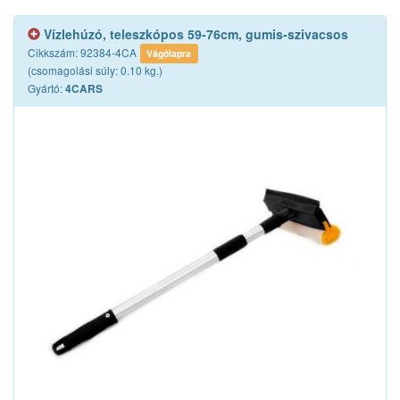
Vízlehúzó, teleszkópos 59-76cm, gumis-szivacsos
Cikkszám: 92384-4CA
Vágólapra
(csomagolási súly: 0.10 kg.)
Gyártó:
4CARS