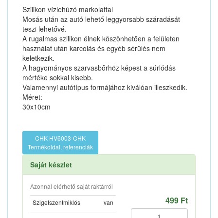
Szilikon vízlehúzó markolattal
Mosás után az autó lehető leggyorsabb száradását
teszi lehetővé.
A rugalmas szilikon élnek köszönhetően a felületen
használat után karcolás és egyéb sérülés nem
keletkezik.
A hagyományos szarvasbőrhöz képest a súrlódás
mértéke sokkal kisebb.
Valamennyi autótípus formájához kiválóan illeszkedik.
Méret:
30x10cm
CHK HV6003-CHK
Termékoldal, referenciák
Saját készlet
Azonnal elérhető saját raktárról
499 Ft
Szigetszentmiklós
van