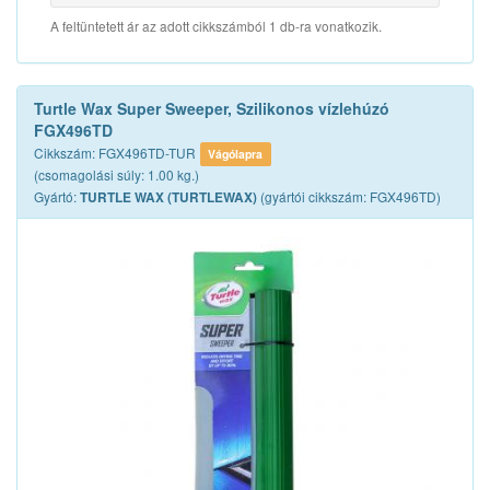
A feltüntetett ár az adott cikkszámból 1 db-ra vonatkozik.
Turtle Wax Super Sweeper, Szilikonos vízlehúzó
FGX496TD
Cikkszám: FGX496TD-TUR
Vágólapra
(csomagolási súly: 1.00 kg.)
Gyártó:
(gyártói cikkszám: FGX496TD)
TURTLE WAX (TURTLEWAX)