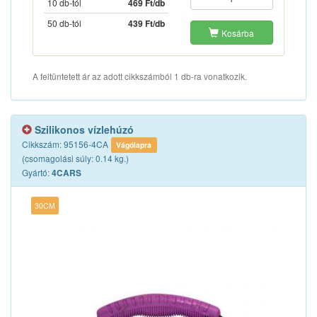
10 db-tól
469 Ft/db
50 db-tól
439 Ft/db
Kosárba
A feltüntetett ár az adott cikkszámból 1 db-ra vonatkozik.
Szilikonos vízlehúzó
Cikkszám: 95156-4CA
Vágólapra
(csomagolási súly: 0.14 kg.)
Gyártó:
4CARS
30CM