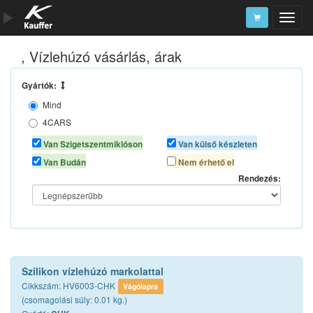
, Vízlehúzó vásárlás, árak
Szerszámkatalógus
Kosár
Gyártók:
Mind
Alkatrészek
4CARS
AUTOLIFE
Van Szigetszentmiklóson
Van külső készleten
AUTOMAX
Van Budán
Nem érhető el
CHK
Rendezés:
ORANGE
SONAX
TURTLE WAX
Szilikon vízlehúzó markolattal
Cikkszám: HV6003-CHK
Vágólapra
(csomagolási súly: 0.01 kg.)