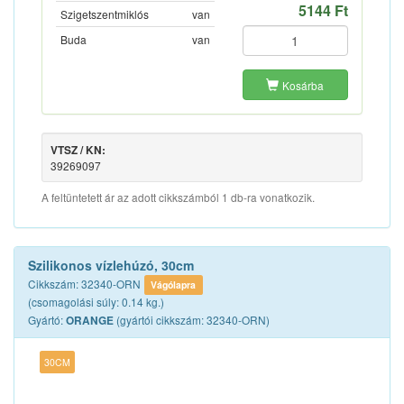
5144 Ft
Szigetszentmiklós
van
Buda
van
Kosárba
VTSZ / KN:
39269097
A feltüntetett ár az adott cikkszámból 1 db-ra vonatkozik.
Szilikonos vízlehúzó, 30cm
Cikkszám: 32340-ORN
Vágólapra
(csomagolási súly: 0.14 kg.)
Gyártó:
(gyártói cikkszám: 32340-ORN)
ORANGE
30CM