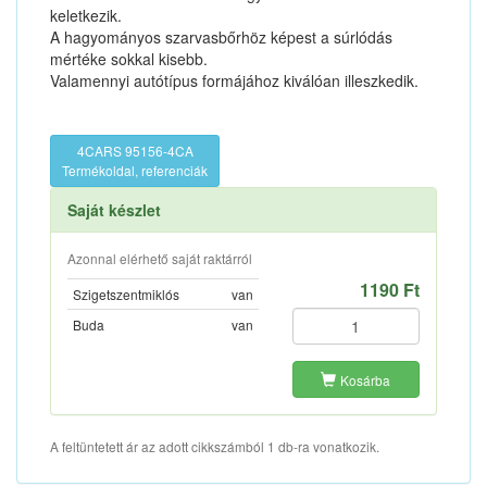
keletkezik.
A hagyományos szarvasbőrhöz képest a súrlódás
mértéke sokkal kisebb.
Valamennyi autótípus formájához kiválóan illeszkedik.
4CARS 95156-4CA
Termékoldal, referenciák
Saját készlet
Azonnal elérhető saját raktárról
1190 Ft
Szigetszentmiklós
van
Buda
van
Kosárba
A feltüntetett ár az adott cikkszámból 1 db-ra vonatkozik.