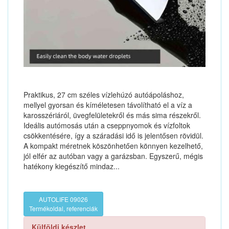
Praktikus, 27 cm széles vízlehúzó autóápoláshoz,
mellyel gyorsan és kíméletesen távolítható el a víz a
karosszériáról, üvegfelületekről és más sima részekről.
Ideális autómosás után a cseppnyomok és vízfoltok
csökkentésére, így a száradási idő is jelentősen rövidül.
A kompakt méretnek köszönhetően könnyen kezelhető,
jól elfér az autóban vagy a garázsban. Egyszerű, mégis
hatékony kiegészítő mindaz...
AUTOLIFE 09026
Termékoldal, referenciák
Külföldi készlet