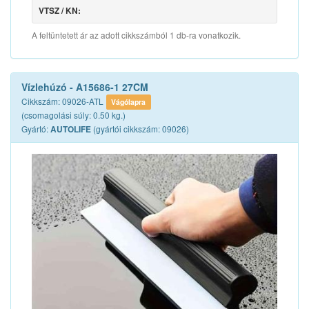
VTSZ / KN:
A feltüntetett ár az adott cikkszámból 1 db-ra vonatkozik.
Vízlehúzó - A15686-1 27CM
Cikkszám: 09026-ATL
Vágólapra
(csomagolási súly: 0.50 kg.)
Gyártó:
(gyártói cikkszám: 09026)
AUTOLIFE