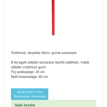
Vízlehúzó, fanyeles 60cm, gumis-szivacsos
A fej egyik oldalán szivacsos tisztító található, másik
oldalán vízlehúzó gumi.
Fej szélessége: 25 cm
Nyél hosszúsága: 60 cm
4CARS 92377-4CA
Termékoldal, referenciák
Saját készlet