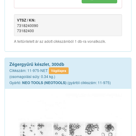
VTSZ / KN:
7318240090
73182400
A feltüntetett ár az adott cikkszámból 1 db-ra vonatkozik.
Zégergyűrű készlet, 300db
Cikkszám: 11-975-NET
Vágólapra
(csomagolási súly: 0.34 kg.)
Gyártó:
(gyártói cikkszám: 11-975)
NEO TOOLS (NEOTOOLS)