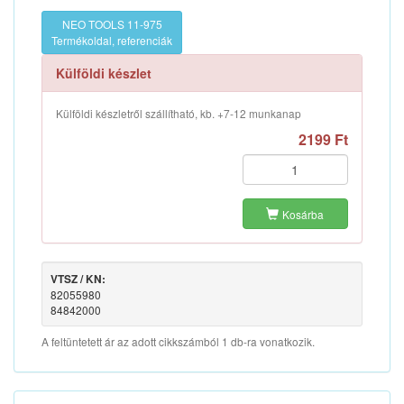
NEO TOOLS 11-975
Termékoldal, referenciák
Külföldi készlet
Külföldi készletről szállítható, kb. +7-12 munkanap
2199 Ft
Kosárba
VTSZ / KN:
82055980
84842000
A feltüntetett ár az adott cikkszámból 1 db-ra vonatkozik.