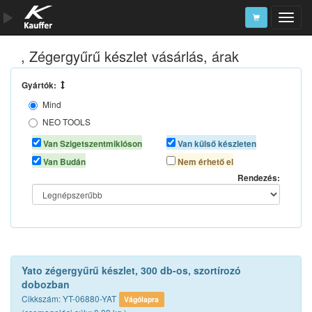
, Zégergyűrű készlet vásárlás, árak
Szerszámkatalógus
Kosár
Gyártók:
Mind
Alkatrészek
NEO TOOLS
YATO
Van Szigetszentmiklóson
Van külső készleten
Van Budán
Nem érhető el
Rendezés:
Yato zégergyűrű készlet, 300 db-os, szortírozó
dobozban
Cikkszám: YT-06880-YAT
Vágólapra