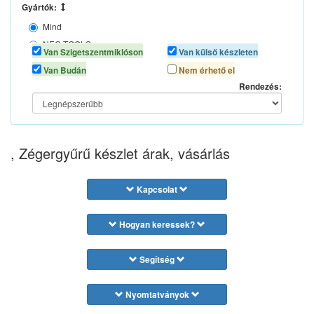
Gyártók:
Mind
NEO TOOLS
Van Szigetszentmiklóson
Van külső készleten
YATO
Van Budán
Nem érhető el
Rendezés:
, Zégergyűrű készlet árak, vásárlás
Kapcsolat
Hogyan keressek?
Segítség
Nyomtatványok