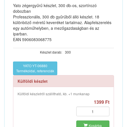
Yato zégergyűrű készlet, 300 db-os, szortírozó
dobozban
Professzionális, 300 db gyűrűből álló készlet. 18
különböző méretű keveréket tartalmaz. Alapfelszerelés
egy autóműhelyben, a mezőgazdaságban és az
iparban.
EAN 5906083068775
Készlet darab:
300
YATO YT-06880
Termékoldal, referenciák
Külföldi készlet
Külföldi készletről szállítható, kb. +1 munkanap
1399 Ft
Kosárba