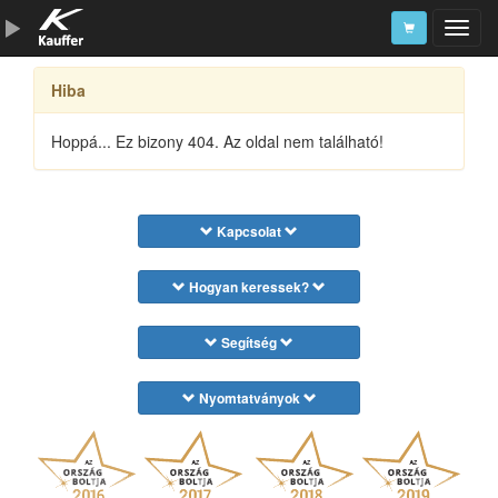
Hiba
Szerszámkatalógus
Kosár
Hoppá... Ez bizony 404. Az oldal nem található!
Alkatrészek
Kapcsolat
Hogyan keressek?
Segítség
Nyomtatványok