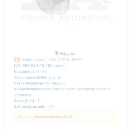
Nagyítás
Kauffer-cikkszám: 982-06-F16.100-FA1
C
FA1 982-06-F16.100
csavar
: M6x1,0
Menetméret
: gallérral
Csavar/anya kivitel
: Hatszögű
Csavarfej/anya profil
: DIN 6921 (hatlapfejű csavarok
DIN-szabványok (csavarok)
peremmel)
: 16
Hossz [mm]
: 10.9
Szilárdsági osztály
A termék jelenleg nem rendelhető.