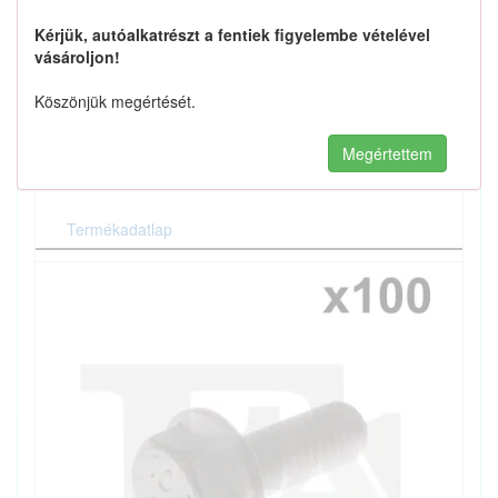
: Hatszögű
Csavarfej/anya profil
Kérjük, autóalkatrészt a fentiek figyelembe vételével
: DIN 6921 (hatlapfejű csavarok
DIN-szabványok (csavarok)
vásároljon!
peremmel)
: 16
Hossz [mm]
Köszönjük megértését.
: 10.9
Szilárdsági osztály
A termék jelenleg nem rendelhető.
Megértettem
Termékadatlap