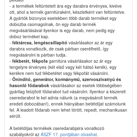
- a termékek feltüntetett ára egy darabra érvényes, kivéve
ott, ahol a termék garnitúraként, készletként van feltüntetve.
A gyártók bizonyos esetekben több darab terméket egy
dobozba csomagolnak, ön egy darab termék
megvásárlásával ilyenkor is egy darab, nem pedig egy
doboz terméket kap.
-
féktárcsa, lengéscsillapító
vásárlásakor az ár egy
darabra vonatkozik, de csak párban cserélhető, így
megvásárolni is párban tudja.
-
fékbetét, fékpofa
garnitúra vásárlásakor az ár egy
tengelyre érvényes (két első vagy két hátsó kerék), egy
kerékre nem tud fékbetétet vagy fékpofát vásárolni.
-
Önindító, generátor, kormánymű, szervoszivattyú és
hasonló fődarabok
vásárlásakor az esetek többségében
gyárilag felújított fődarabot tud vásárolni. Ilyenkor a kiszerelt
cseredarabot le kel adnia nálunk (a megvásárolt termék
eredeti dobozában!), ennek hiányában betétdíjat számolunk
Nagyítás
fel. A leadott fődarab nem lehet törött, repedt, mechanikusan
sérült.
Kauffer-cikkszám: 982-06-F16.10-FA1
C
FA1 982-06-F16.10
csavar
A betétdíjas termékek cseredarabjaira vonatkozó
: M6x1,0
Menetméret
szabályokról az
ÁSZF 17. pontjában olvashat
.
: gallérral
Csavar/anya kivitel