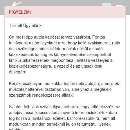
FIGYELEM!
0155006163 keresése
Szerszámkatalógus
Tisztelt Ügyfelünk!
Kosár
Ön most épp autóalkatrészt tervez vásárolni. Fontos
0
1
felhívnunk az ön figyelmét arra, hogy kellő szakismeret, rutin
Alkatrészek
Részletes keresés
és a szükséges műszaki információk nélkül az autó
közlekedésbiztonság és környezetvédelmi szempontból
kritikus alkatrészeinek megbontása, javítása veszélyes a
közlekedésbiztonságra, a vezető és az utasok testi
épségére.
Lista szűrése
Kérjük, csak olyan munkákba fogjon bele autóján, amelynek
műszaki hátterével tisztában van, amelyhez a megfelelő
Katalógusban szereplő termékek
szerszámok rendelkezésére állnak!
Szintén felhívjuk szíves figyelmét arra, hogy feltételezzük, az
Katalógusban nem szereplő termékek
autójavítással kapcsolatos alapvető információk birtokában
fog hozzá a javításhoz, ezeket, bár törekszünk rá, nem áll
módunkban minden terméknél külön feltüntetni. Ilyenek
például