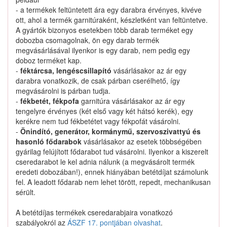
- a termékek feltüntetett ára egy darabra érvényes, kivéve
ott, ahol a termék garnitúraként, készletként van feltüntetve.
A gyártók bizonyos esetekben több darab terméket egy
Nagyítás
dobozba csomagolnak, ön egy darab termék
megvásárlásával ilyenkor is egy darab, nem pedig egy
doboz terméket kap.
-
féktárcsa, lengéscsillapító
vásárlásakor az ár egy
darabra vonatkozik, de csak párban cserélhető, így
megvásárolni is párban tudja.
Kauffer-cikkszám: 258-835-BOS
C
-
fékbetét, fékpofa
garnitúra vásárlásakor az ár egy
BOSAL 258-835
csavar, kipufogó
tengelyre érvényes (két első vagy két hátsó kerék), egy
: M8
Menetméret
kerékre nem tud fékbetétet vagy fékpofát vásárolni.
: 35
Hossz [mm]
-
Önindító, generátor, kormánymű, szervoszivattyú és
hasonló fődarabok
vásárlásakor az esetek többségében
Extra gyors belföldi készlet
gyárilag felújított fődarabot tud vásárolni. Ilyenkor a kiszerelt
cseredarabot le kel adnia nálunk (a megvásárolt termék
Gyorsan az üzletben
eredeti dobozában!), ennek hiányában betétdíjat számolunk
1234 Ft
fel. A leadott fődarab nem lehet törött, repedt, mechanikusan
sérült.
A betétdíjas termékek cseredarabjaira vonatkozó
Kosárba
szabályokról az
ÁSZF 17. pontjában olvashat
.