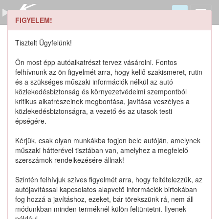
FIGYELEM!
0155008353 keresése
Szerszámkatalógus
Tisztelt Ügyfelünk!
Kosár
Ön most épp autóalkatrészt tervez vásárolni. Fontos
0
1
felhívnunk az ön figyelmét arra, hogy kellő szakismeret, rutin
Alkatrészek
Részletes keresés
és a szükséges műszaki információk nélkül az autó
közlekedésbiztonság és környezetvédelmi szempontból
kritikus alkatrészeinek megbontása, javítása veszélyes a
közlekedésbiztonságra, a vezető és az utasok testi
épségére.
Lista szűrése
Kérjük, csak olyan munkákba fogjon bele autóján, amelynek
műszaki hátterével tisztában van, amelyhez a megfelelő
Katalógusban szereplő termékek
szerszámok rendelkezésére állnak!
Szintén felhívjuk szíves figyelmét arra, hogy feltételezzük, az
Katalógusban nem szereplő termékek
autójavítással kapcsolatos alapvető információk birtokában
fog hozzá a javításhoz, ezeket, bár törekszünk rá, nem áll
módunkban minden terméknél külön feltüntetni. Ilyenek
például