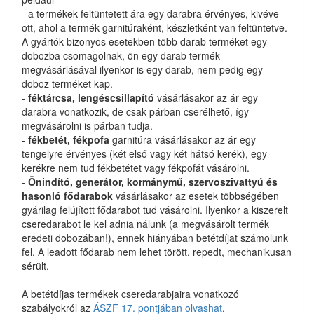
Nem találtunk ilyen katalógus-terméket.
- a termékek feltüntetett ára egy darabra érvényes, kivéve
ott, ahol a termék garnitúraként, készletként van feltüntetve.
A gyártók bizonyos esetekben több darab terméket egy
dobozba csomagolnak, ön egy darab termék
megvásárlásával ilyenkor is egy darab, nem pedig egy
doboz terméket kap.
0155008403 keresése
-
féktárcsa, lengéscsillapító
vásárlásakor az ár egy
darabra vonatkozik, de csak párban cserélhető, így
megvásárolni is párban tudja.
-
fékbetét, fékpofa
garnitúra vásárlásakor az ár egy
Kapcsolat
tengelyre érvényes (két első vagy két hátsó kerék), egy
kerékre nem tud fékbetétet vagy fékpofát vásárolni.
-
Önindító, generátor, kormánymű, szervoszivattyú és
Hogyan keressek?
hasonló fődarabok
vásárlásakor az esetek többségében
gyárilag felújított fődarabot tud vásárolni. Ilyenkor a kiszerelt
Segítség
cseredarabot le kel adnia nálunk (a megvásárolt termék
eredeti dobozában!), ennek hiányában betétdíjat számolunk
fel. A leadott fődarab nem lehet törött, repedt, mechanikusan
Nyomtatványok
sérült.
A betétdíjas termékek cseredarabjaira vonatkozó
szabályokról az
ÁSZF 17. pontjában olvashat
.