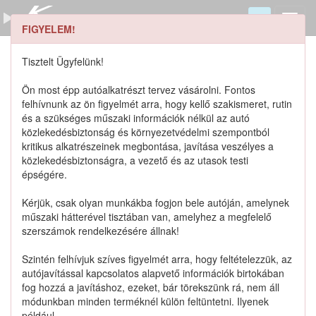
FIGYELEM!
0155008403 keresése
Szerszámkatalógus
Tisztelt Ügyfelünk!
Kosár
Ön most épp autóalkatrészt tervez vásárolni. Fontos
0
1
felhívnunk az ön figyelmét arra, hogy kellő szakismeret, rutin
Alkatrészek
Részletes keresés
és a szükséges műszaki információk nélkül az autó
közlekedésbiztonság és környezetvédelmi szempontból
kritikus alkatrészeinek megbontása, javítása veszélyes a
közlekedésbiztonságra, a vezető és az utasok testi
épségére.
Lista szűrése
Kérjük, csak olyan munkákba fogjon bele autóján, amelynek
műszaki hátterével tisztában van, amelyhez a megfelelő
Katalógusban szereplő termékek
szerszámok rendelkezésére állnak!
Szintén felhívjuk szíves figyelmét arra, hogy feltételezzük, az
Katalógusban nem szereplő termékek
autójavítással kapcsolatos alapvető információk birtokában
fog hozzá a javításhoz, ezeket, bár törekszünk rá, nem áll
módunkban minden terméknél külön feltüntetni. Ilyenek
például