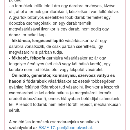
Nem találtunk ilyen katalógus-terméket.
- a termékek feltüntetett ára egy darabra érvényes, kivéve
ott, ahol a termék garnitúraként, készletként van feltüntetve.
A gyártók bizonyos esetekben több darab terméket egy
dobozba csomagolnak, ön egy darab termék
megvásárlásával ilyenkor is egy darab, nem pedig egy
doboz terméket kap.
0321105123 keresése
-
féktárcsa, lengéscsillapító
vásárlásakor az ár egy
darabra vonatkozik, de csak párban cserélhető, így
megvásárolni is párban tudja.
-
fékbetét, fékpofa
garnitúra vásárlásakor az ár egy
Kapcsolat
tengelyre érvényes (két első vagy két hátsó kerék), egy
kerékre nem tud fékbetétet vagy fékpofát vásárolni.
-
Önindító, generátor, kormánymű, szervoszivattyú és
Hogyan keressek?
hasonló fődarabok
vásárlásakor az esetek többségében
gyárilag felújított fődarabot tud vásárolni. Ilyenkor a kiszerelt
Segítség
cseredarabot le kel adnia nálunk (a megvásárolt termék
eredeti dobozában!), ennek hiányában betétdíjat számolunk
fel. A leadott fődarab nem lehet törött, repedt, mechanikusan
Nyomtatványok
sérült.
A betétdíjas termékek cseredarabjaira vonatkozó
szabályokról az
ÁSZF 17. pontjában olvashat
.