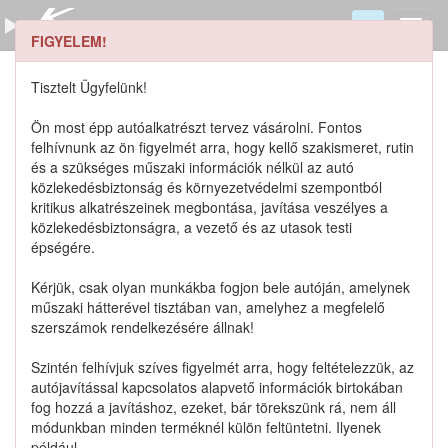
FIGYELEM!
0321105123 keresése
Szerszámkatalógus
Tisztelt Ügyfelünk!
Kosár
Ön most épp autóalkatrészt tervez vásárolni. Fontos
0
1
felhívnunk az ön figyelmét arra, hogy kellő szakismeret, rutin
Alkatrészek
Részletes keresés
és a szükséges műszaki információk nélkül az autó
közlekedésbiztonság és környezetvédelmi szempontból
kritikus alkatrészeinek megbontása, javítása veszélyes a
közlekedésbiztonságra, a vezető és az utasok testi
épségére.
Lista szűrése
Kérjük, csak olyan munkákba fogjon bele autóján, amelynek
műszaki hátterével tisztában van, amelyhez a megfelelő
Katalógusban szereplő termékek
szerszámok rendelkezésére állnak!
Szintén felhívjuk szíves figyelmét arra, hogy feltételezzük, az
Katalógusban nem szereplő termékek
autójavítással kapcsolatos alapvető információk birtokában
fog hozzá a javításhoz, ezeket, bár törekszünk rá, nem áll
módunkban minden terméknél külön feltüntetni. Ilyenek
például