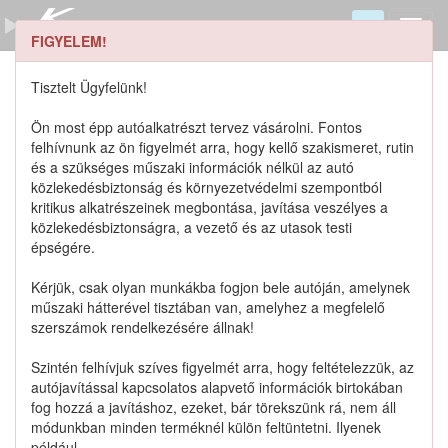
FIGYELEM!
0611110003 keresése
Szerszámkatalógus
Tisztelt Ügyfelünk!
Kosár
Ön most épp autóalkatrészt tervez vásárolni. Fontos
0
1
felhívnunk az ön figyelmét arra, hogy kellő szakismeret, rutin
Alkatrészek
Részletes keresés
és a szükséges műszaki információk nélkül az autó
közlekedésbiztonság és környezetvédelmi szempontból
kritikus alkatrészeinek megbontása, javítása veszélyes a
közlekedésbiztonságra, a vezető és az utasok testi
épségére.
Lista szűrése
Kérjük, csak olyan munkákba fogjon bele autóján, amelynek
műszaki hátterével tisztában van, amelyhez a megfelelő
Katalógusban szereplő termékek
szerszámok rendelkezésére állnak!
Szintén felhívjuk szíves figyelmét arra, hogy feltételezzük, az
Katalógusban nem szereplő termékek
autójavítással kapcsolatos alapvető információk birtokában
fog hozzá a javításhoz, ezeket, bár törekszünk rá, nem áll
módunkban minden terméknél külön feltüntetni. Ilyenek
például