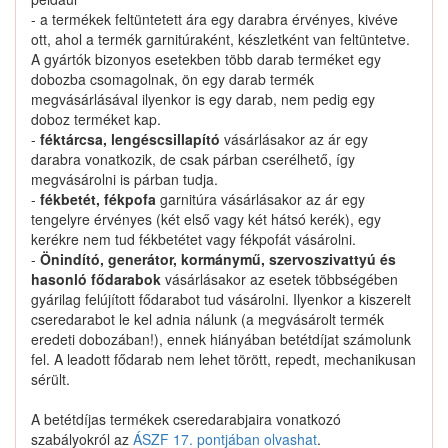
Nem találtunk ilyen katalógus-terméket.
- a termékek feltüntetett ára egy darabra érvényes, kivéve
ott, ahol a termék garnitúraként, készletként van feltüntetve.
A gyártók bizonyos esetekben több darab terméket egy
dobozba csomagolnak, ön egy darab termék
megvásárlásával ilyenkor is egy darab, nem pedig egy
doboz terméket kap.
0611110003 keresése
-
féktárcsa, lengéscsillapító
vásárlásakor az ár egy
darabra vonatkozik, de csak párban cserélhető, így
megvásárolni is párban tudja.
-
fékbetét, fékpofa
garnitúra vásárlásakor az ár egy
Kapcsolat
tengelyre érvényes (két első vagy két hátsó kerék), egy
kerékre nem tud fékbetétet vagy fékpofát vásárolni.
-
Önindító, generátor, kormánymű, szervoszivattyú és
Hogyan keressek?
hasonló fődarabok
vásárlásakor az esetek többségében
gyárilag felújított fődarabot tud vásárolni. Ilyenkor a kiszerelt
Segítség
cseredarabot le kel adnia nálunk (a megvásárolt termék
eredeti dobozában!), ennek hiányában betétdíjat számolunk
fel. A leadott fődarab nem lehet törött, repedt, mechanikusan
Nyomtatványok
sérült.
A betétdíjas termékek cseredarabjaira vonatkozó
szabályokról az
ÁSZF 17. pontjában olvashat
.